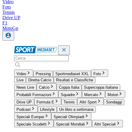
Video
Foto
Tennis
Drive UP
F1
MotoGp
Video
Pressing
Sportmediaset XXL
Foto
Live
Diretta Calcio
Risultati e Classifiche
News Live
Calcio
Coppa Italia
Supercoppa Italiana
Probabili Formazioni
Squadre
Mercato
Motori
Drive UP
Formula E
Tennis
Altri Sport
Sondaggi
Podcast
Lifestyle
Un libro a settimana
Speciali Europei
Speciali Olimpiadi
Speciale Scudetti
Speciali Mondiali
Altri Speciali