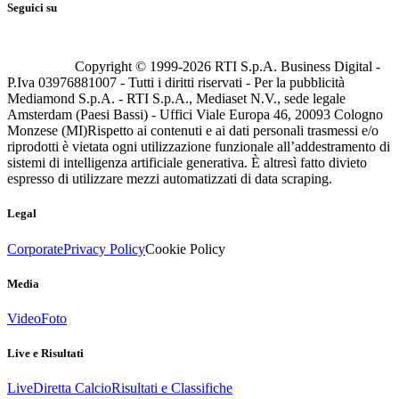
Seguici su
Copyright © 1999-
2026
RTI S.p.A. Business Digital -
P.Iva 03976881007 - Tutti i diritti riservati - Per la pubblicità
Mediamond S.p.A. - RTI S.p.A., Mediaset N.V., sede legale
Amsterdam (Paesi Bassi) - Uffici Viale Europa 46, 20093 Cologno
Monzese (MI)
Rispetto ai contenuti e ai dati personali trasmessi e/o
riprodotti è vietata ogni utilizzazione funzionale all’addestramento di
sistemi di intelligenza artificiale generativa. È altresì fatto divieto
espresso di utilizzare mezzi automatizzati di data scraping.
Legal
Corporate
Privacy Policy
Cookie Policy
Media
Video
Foto
Live e Risultati
Live
Diretta Calcio
Risultati e Classifiche