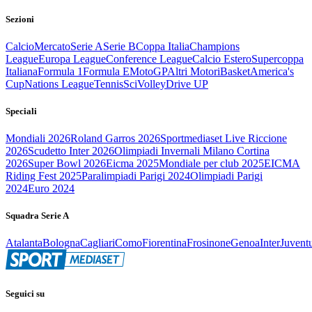
Sezioni
Calcio
Mercato
Serie A
Serie B
Coppa Italia
Champions
League
Europa League
Conference League
Calcio Estero
Supercoppa
Italiana
Formula 1
Formula E
MotoGP
Altri Motori
Basket
America's
Cup
Nations League
Tennis
Sci
Volley
Drive UP
Speciali
Mondiali 2026
Roland Garros 2026
Sportmediaset Live Riccione
2026
Scudetto Inter 2026
Olimpiadi Invernali Milano Cortina
2026
Super Bowl 2026
Eicma 2025
Mondiale per club 2025
EICMA
Riding Fest 2025
Paralimpiadi Parigi 2024
Olimpiadi Parigi
2024
Euro 2024
Squadra Serie A
Atalanta
Bologna
Cagliari
Como
Fiorentina
Frosinone
Genoa
Inter
Juvent
Seguici su