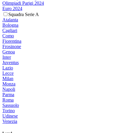
Olimpiadi Parigi 2024
Euro 2024
Squadra Serie A
Atalanta
Bologna
Cagliari
Como
Fiorentina
Frosinone
Genoa
Inter
Juventus
Lazio
Lecce
Milan
Monza
Napoli
Parma
Roma
Sassuolo
Torino
Udinese
Venezia