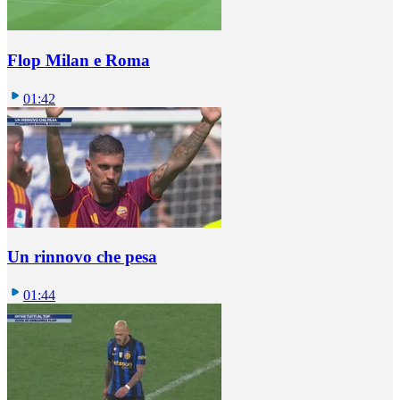
Flop Milan e Roma
01:42
Un rinnovo che pesa
01:44