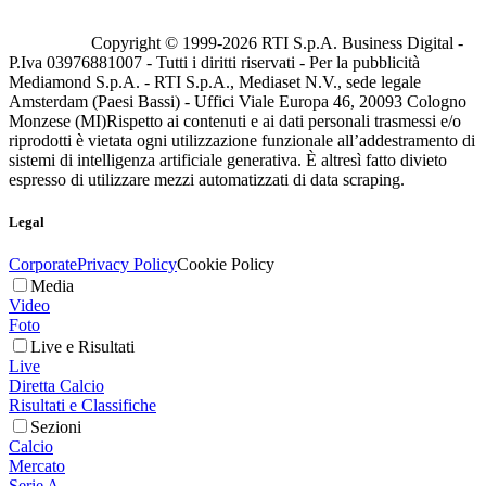
Copyright © 1999-
2026
RTI S.p.A. Business Digital -
P.Iva 03976881007 - Tutti i diritti riservati - Per la pubblicità
Mediamond S.p.A. - RTI S.p.A., Mediaset N.V., sede legale
Amsterdam (Paesi Bassi) - Uffici Viale Europa 46, 20093 Cologno
Monzese (MI)
Rispetto ai contenuti e ai dati personali trasmessi e/o
riprodotti è vietata ogni utilizzazione funzionale all’addestramento di
sistemi di intelligenza artificiale generativa. È altresì fatto divieto
espresso di utilizzare mezzi automatizzati di data scraping.
Legal
Corporate
Privacy Policy
Cookie Policy
Media
Video
Foto
Live e Risultati
Live
Diretta Calcio
Risultati e Classifiche
Sezioni
Calcio
Mercato
Serie A