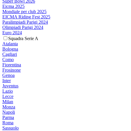
Super Bowl 2026
Eicma 2025
Mondiale per club 2025
EICMA Riding Fest 2025
Paralimpiadi Parigi 2024
Olimpiadi Parigi 2024
Euro 2024
Squadra Serie A
Atalanta
Bologna
Cagliari
Como
Fiorentina
Frosinone
Genoa
Inter
Juventus
Lazio
Lecce
Milan
Monza
Napoli
Parma
Roma
Sassuolo