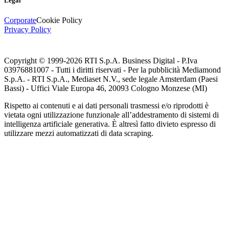
Legal
Corporate
Cookie Policy
Privacy Policy
Copyright © 1999-
2026
RTI S.p.A. Business Digital - P.Iva
03976881007 - Tutti i diritti riservati - Per la pubblicità Mediamond
S.p.A. - RTI S.p.A., Mediaset N.V., sede legale Amsterdam (Paesi
Bassi) - Uffici Viale Europa 46, 20093 Cologno Monzese (MI)
Rispetto ai contenuti e ai dati personali trasmessi e/o riprodotti è
vietata ogni utilizzazione funzionale all’addestramento di sistemi di
intelligenza artificiale generativa. È altresì fatto divieto espresso di
utilizzare mezzi automatizzati di data scraping.