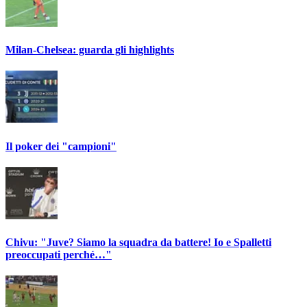
Milan-Chelsea: guarda gli highlights
Il poker dei "campioni"
Chivu: "Juve? Siamo la squadra da battere! Io e Spalletti
preoccupati perché…"