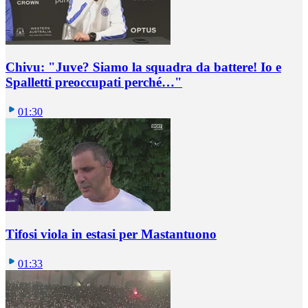
Chivu: "Juve? Siamo la squadra da battere! Io e
Spalletti preoccupati perché…"
01:30
Tifosi viola in estasi per Mastantuono
01:33