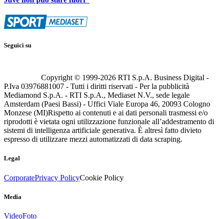
Seguici su
Copyright © 1999-
2026
RTI S.p.A. Business Digital -
P.Iva 03976881007 - Tutti i diritti riservati - Per la pubblicità
Mediamond S.p.A. - RTI S.p.A., Mediaset N.V., sede legale
Amsterdam (Paesi Bassi) - Uffici Viale Europa 46, 20093 Cologno
Monzese (MI)
Rispetto ai contenuti e ai dati personali trasmessi e/o
riprodotti è vietata ogni utilizzazione funzionale all’addestramento di
sistemi di intelligenza artificiale generativa. È altresì fatto divieto
espresso di utilizzare mezzi automatizzati di data scraping.
Legal
Corporate
Privacy Policy
Cookie Policy
Media
Video
Foto