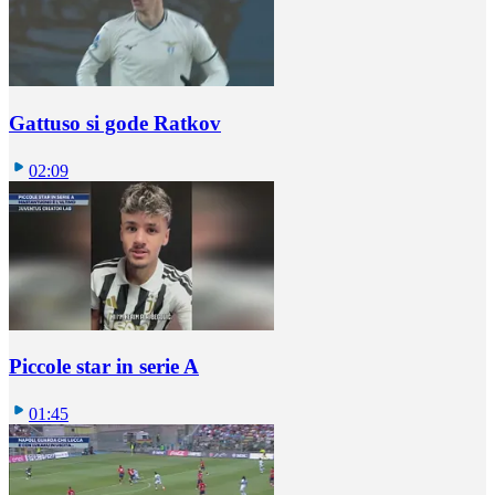
Gattuso si gode Ratkov
02:09
Piccole star in serie A
01:45