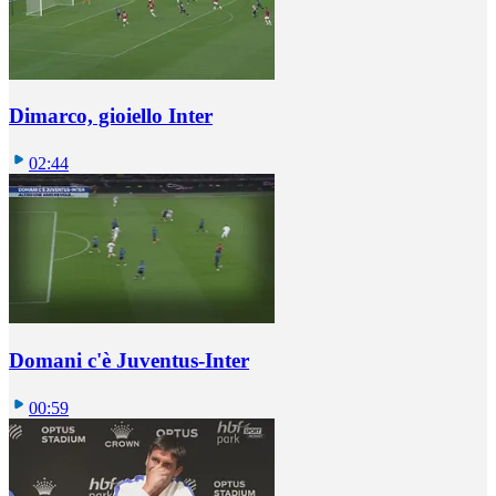
Dimarco, gioiello Inter
02:44
Domani c'è Juventus-Inter
00:59