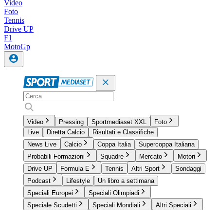
Video
Foto
Tennis
Drive UP
F1
MotoGp
Video
Pressing
Sportmediaset XXL
Foto
Live
Diretta Calcio
Risultati e Classifiche
News Live
Calcio
Coppa Italia
Supercoppa Italiana
Probabili Formazioni
Squadre
Mercato
Motori
Drive UP
Formula E
Tennis
Altri Sport
Sondaggi
Podcast
Lifestyle
Un libro a settimana
Speciali Europei
Speciali Olimpiadi
Speciale Scudetti
Speciali Mondiali
Altri Speciali