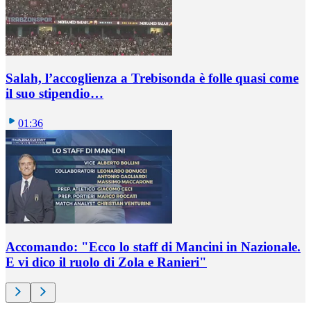
Salah, l’accoglienza a Trebisonda è folle quasi come
il suo stipendio…
01:36
Accomando: "Ecco lo staff di Mancini in Nazionale.
E vi dico il ruolo di Zola e Ranieri"