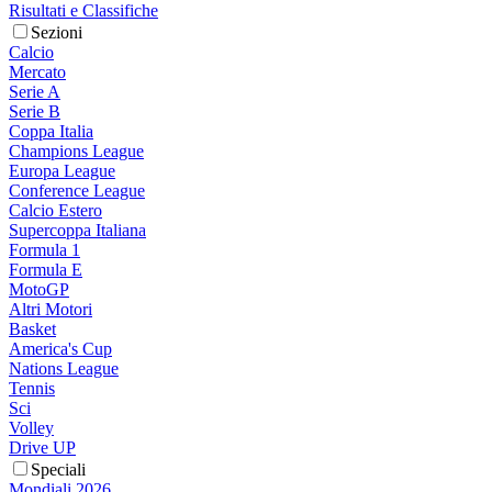
Risultati e Classifiche
Sezioni
Calcio
Mercato
Serie A
Serie B
Coppa Italia
Champions League
Europa League
Conference League
Calcio Estero
Supercoppa Italiana
Formula 1
Formula E
MotoGP
Altri Motori
Basket
America's Cup
Nations League
Tennis
Sci
Volley
Drive UP
Speciali
Mondiali 2026