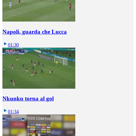
Napoli, guarda che Lucca
01:30
Nkunku torna al gol
01:34