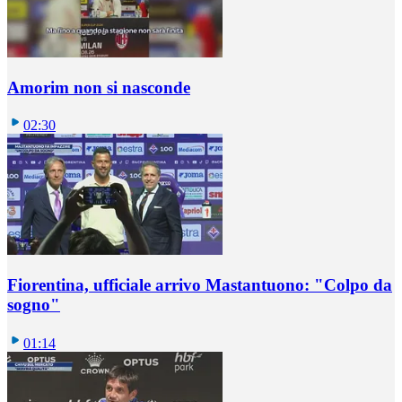
Amorim non si nasconde
02:30
Fiorentina, ufficiale arrivo Mastantuono: "Colpo da
sogno"
01:14