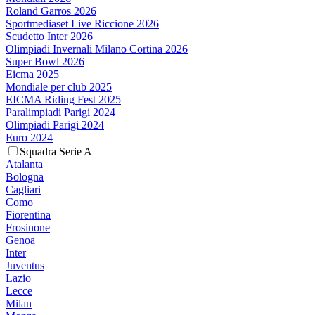
Roland Garros 2026
Sportmediaset Live Riccione 2026
Scudetto Inter 2026
Olimpiadi Invernali Milano Cortina 2026
Super Bowl 2026
Eicma 2025
Mondiale per club 2025
EICMA Riding Fest 2025
Paralimpiadi Parigi 2024
Olimpiadi Parigi 2024
Euro 2024
Squadra Serie A
Atalanta
Bologna
Cagliari
Como
Fiorentina
Frosinone
Genoa
Inter
Juventus
Lazio
Lecce
Milan