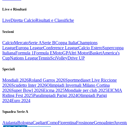
Live e Risultati
Live
Diretta Calcio
Risultati e Classifiche
Sezioni
Calcio
Mercato
Serie A
Serie B
Coppa Italia
Champions
League
Europa League
Conference League
Calcio Estero
Supercoppa
Italiana
Formula 1
Formula E
MotoGP
Altri Motori
Basket
America's
Cup
Nations League
Tennis
Sci
Volley
Drive UP
Speciali
Mondiali 2026
Roland Garros 2026
Sportmediaset Live Riccione
2026
Scudetto Inter 2026
Olimpiadi Invernali Milano Cortina
2026
Super Bowl 2026
Eicma 2025
Mondiale per club 2025
EICMA
Riding Fest 2025
Paralimpiadi Parigi 2024
Olimpiadi Parigi
2024
Euro 2024
Squadra Serie A
Atalanta
Bologna
Cagliari
Como
Fiorentina
Frosinone
Genoa
Inter
Juvent