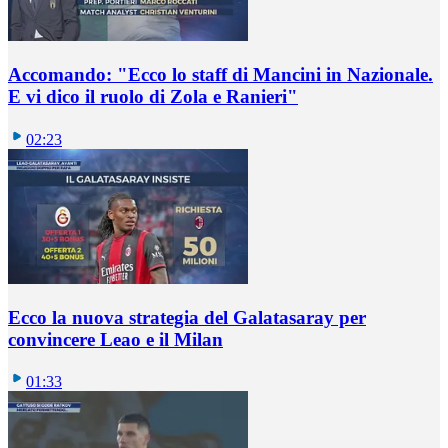
Accomando: "Ecco lo staff di Mancini in Nazionale.
E vi dico il ruolo di Zola e Ranieri"
02:23
Ecco la nuova strategia del Galatasaray per
convincere Leao e il Milan
01:33