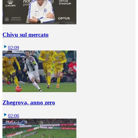
Chivu sul mercato
02:09
Zhegrova, anno zero
02:06