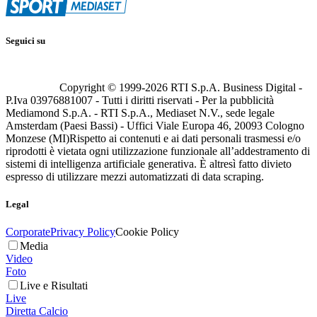
Seguici su
Copyright © 1999-
2026
RTI S.p.A. Business Digital -
P.Iva 03976881007 - Tutti i diritti riservati - Per la pubblicità
Mediamond S.p.A. - RTI S.p.A., Mediaset N.V., sede legale
Amsterdam (Paesi Bassi) - Uffici Viale Europa 46, 20093 Cologno
Monzese (MI)
Rispetto ai contenuti e ai dati personali trasmessi e/o
riprodotti è vietata ogni utilizzazione funzionale all’addestramento di
sistemi di intelligenza artificiale generativa. È altresì fatto divieto
espresso di utilizzare mezzi automatizzati di data scraping.
Legal
Corporate
Privacy Policy
Cookie Policy
Media
Video
Foto
Live e Risultati
Live
Diretta Calcio