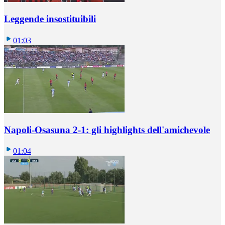
Leggende insostituibili
01:03
Napoli-Osasuna 2-1: gli highlights dell'amichevole
01:04