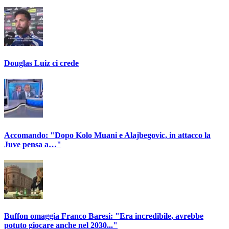
Douglas Luiz ci crede
Accomando: "Dopo Kolo Muani e Alajbegovic, in attacco la
Juve pensa a…"
Buffon omaggia Franco Baresi: "Era incredibile, avrebbe
potuto giocare anche nel 2030..."