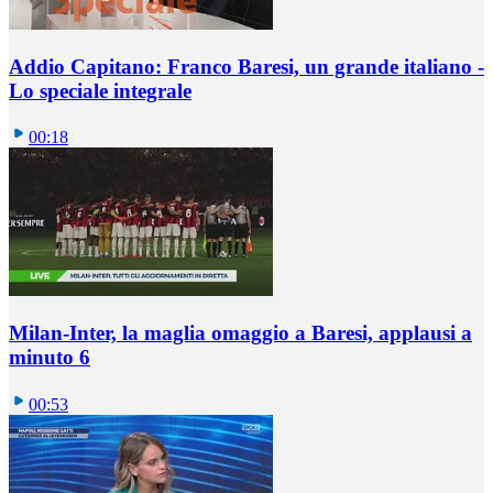
Addio Capitano: Franco Baresi, un grande italiano -
Lo speciale integrale
00:18
Milan-Inter, la maglia omaggio a Baresi, applausi a
minuto 6
00:53