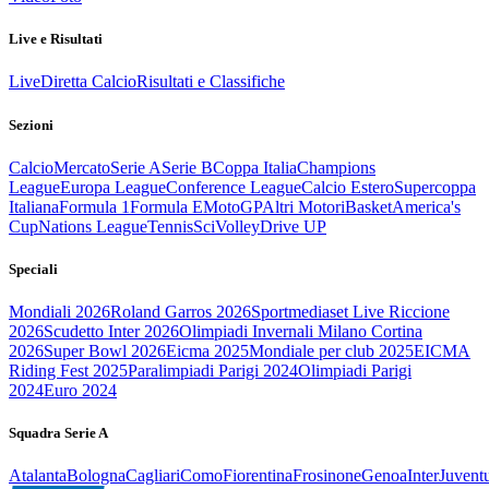
Live e Risultati
Live
Diretta Calcio
Risultati e Classifiche
Sezioni
Calcio
Mercato
Serie A
Serie B
Coppa Italia
Champions
League
Europa League
Conference League
Calcio Estero
Supercoppa
Italiana
Formula 1
Formula E
MotoGP
Altri Motori
Basket
America's
Cup
Nations League
Tennis
Sci
Volley
Drive UP
Speciali
Mondiali 2026
Roland Garros 2026
Sportmediaset Live Riccione
2026
Scudetto Inter 2026
Olimpiadi Invernali Milano Cortina
2026
Super Bowl 2026
Eicma 2025
Mondiale per club 2025
EICMA
Riding Fest 2025
Paralimpiadi Parigi 2024
Olimpiadi Parigi
2024
Euro 2024
Squadra Serie A
Atalanta
Bologna
Cagliari
Como
Fiorentina
Frosinone
Genoa
Inter
Juvent