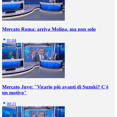
Mercato Roma: arriva Molina, ma non solo
01:04
Mercato Juve: "Vicario più avanti di Suzuki? C'è
un motivo"
00:21