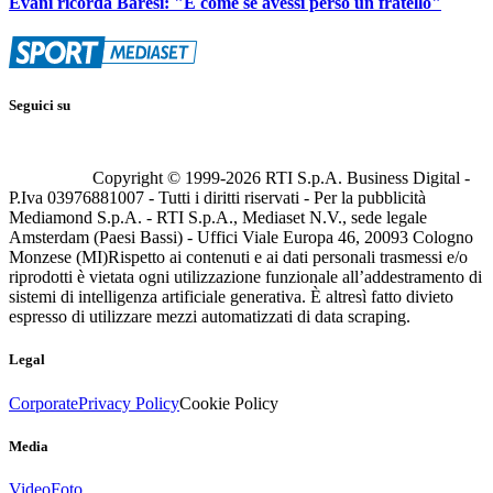
Evani ricorda Baresi: "È come se avessi perso un fratello"
Seguici su
Copyright © 1999-
2026
RTI S.p.A. Business Digital -
P.Iva 03976881007 - Tutti i diritti riservati - Per la pubblicità
Mediamond S.p.A. - RTI S.p.A., Mediaset N.V., sede legale
Amsterdam (Paesi Bassi) - Uffici Viale Europa 46, 20093 Cologno
Monzese (MI)
Rispetto ai contenuti e ai dati personali trasmessi e/o
riprodotti è vietata ogni utilizzazione funzionale all’addestramento di
sistemi di intelligenza artificiale generativa. È altresì fatto divieto
espresso di utilizzare mezzi automatizzati di data scraping.
Legal
Corporate
Privacy Policy
Cookie Policy
Media
Video
Foto