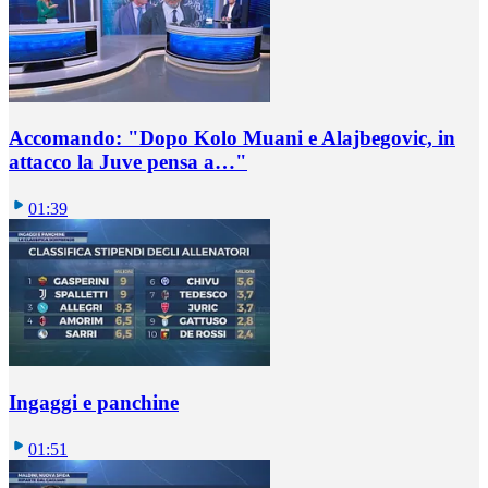
Accomando: "Dopo Kolo Muani e Alajbegovic, in
attacco la Juve pensa a…"
01:39
Ingaggi e panchine
01:51