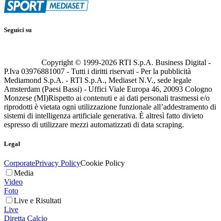
Seguici su
Copyright © 1999-
2026
RTI S.p.A. Business Digital -
P.Iva 03976881007 - Tutti i diritti riservati - Per la pubblicità
Mediamond S.p.A. - RTI S.p.A., Mediaset N.V., sede legale
Amsterdam (Paesi Bassi) - Uffici Viale Europa 46, 20093 Cologno
Monzese (MI)
Rispetto ai contenuti e ai dati personali trasmessi e/o
riprodotti è vietata ogni utilizzazione funzionale all’addestramento di
sistemi di intelligenza artificiale generativa. È altresì fatto divieto
espresso di utilizzare mezzi automatizzati di data scraping.
Legal
Corporate
Privacy Policy
Cookie Policy
Media
Video
Foto
Live e Risultati
Live
Diretta Calcio