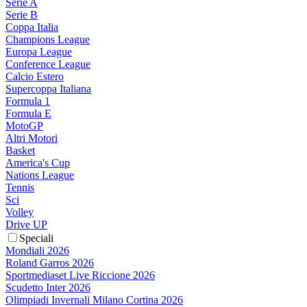
Serie A
Serie B
Coppa Italia
Champions League
Europa League
Conference League
Calcio Estero
Supercoppa Italiana
Formula 1
Formula E
MotoGP
Altri Motori
Basket
America's Cup
Nations League
Tennis
Sci
Volley
Drive UP
Speciali
Mondiali 2026
Roland Garros 2026
Sportmediaset Live Riccione 2026
Scudetto Inter 2026
Olimpiadi Invernali Milano Cortina 2026