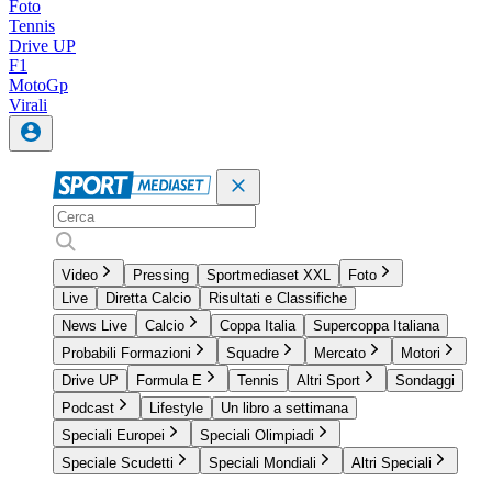
Foto
Tennis
Drive UP
F1
MotoGp
Virali
Video
Pressing
Sportmediaset XXL
Foto
Live
Diretta Calcio
Risultati e Classifiche
News Live
Calcio
Coppa Italia
Supercoppa Italiana
Probabili Formazioni
Squadre
Mercato
Motori
Drive UP
Formula E
Tennis
Altri Sport
Sondaggi
Podcast
Lifestyle
Un libro a settimana
Speciali Europei
Speciali Olimpiadi
Speciale Scudetti
Speciali Mondiali
Altri Speciali