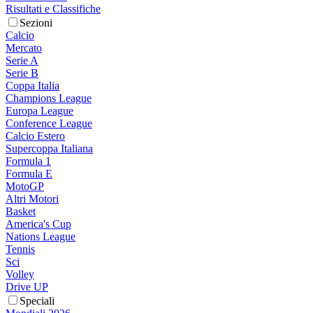
Risultati e Classifiche
Sezioni
Calcio
Mercato
Serie A
Serie B
Coppa Italia
Champions League
Europa League
Conference League
Calcio Estero
Supercoppa Italiana
Formula 1
Formula E
MotoGP
Altri Motori
Basket
America's Cup
Nations League
Tennis
Sci
Volley
Drive UP
Speciali