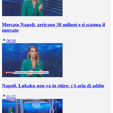
Mercato Napoli: arrivano 30 milioni e si scatena il
mercato
00:39
Napoli, Lukaku non va in ritiro: c'è aria di addio
01:22