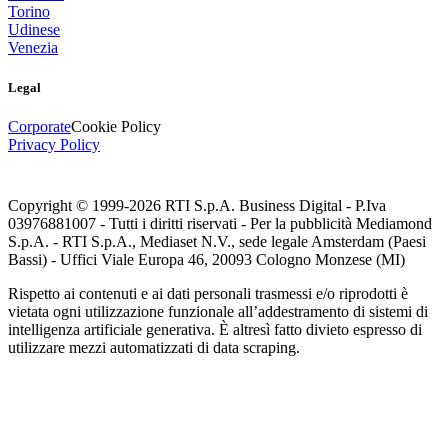
Torino
Udinese
Venezia
Legal
Corporate
Cookie Policy
Privacy Policy
Copyright © 1999-
2026
RTI S.p.A. Business Digital - P.Iva
03976881007 - Tutti i diritti riservati - Per la pubblicità Mediamond
S.p.A. - RTI S.p.A., Mediaset N.V., sede legale Amsterdam (Paesi
Bassi) - Uffici Viale Europa 46, 20093 Cologno Monzese (MI)
Rispetto ai contenuti e ai dati personali trasmessi e/o riprodotti è
vietata ogni utilizzazione funzionale all’addestramento di sistemi di
intelligenza artificiale generativa. È altresì fatto divieto espresso di
utilizzare mezzi automatizzati di data scraping.