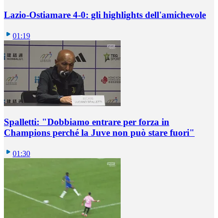
Lazio-Ostiamare 4-0: gli highlights dell'amichevole
01:19
Spalletti: "Dobbiamo entrare per forza in
Champions perché la Juve non può stare fuori"
01:30