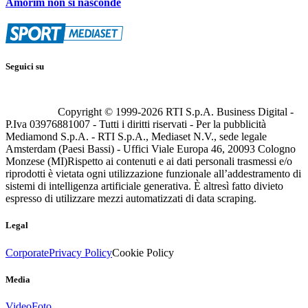
Amorim non si nasconde
Seguici su
Copyright © 1999-
2026
RTI S.p.A. Business Digital -
P.Iva 03976881007 - Tutti i diritti riservati - Per la pubblicità
Mediamond S.p.A. - RTI S.p.A., Mediaset N.V., sede legale
Amsterdam (Paesi Bassi) - Uffici Viale Europa 46, 20093 Cologno
Monzese (MI)
Rispetto ai contenuti e ai dati personali trasmessi e/o
riprodotti è vietata ogni utilizzazione funzionale all’addestramento di
sistemi di intelligenza artificiale generativa. È altresì fatto divieto
espresso di utilizzare mezzi automatizzati di data scraping.
Legal
Corporate
Privacy Policy
Cookie Policy
Media
Video
Foto