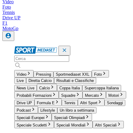
Video
Foto
Tennis
Drive UP
F1
MotoGp
Video
Pressing
Sportmediaset XXL
Foto
Live
Diretta Calcio
Risultati e Classifiche
News Live
Calcio
Coppa Italia
Supercoppa Italiana
Probabili Formazioni
Squadre
Mercato
Motori
Drive UP
Formula E
Tennis
Altri Sport
Sondaggi
Podcast
Lifestyle
Un libro a settimana
Speciali Europei
Speciali Olimpiadi
Speciale Scudetti
Speciali Mondiali
Altri Speciali