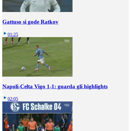
Gattuso si gode Ratkov
01:25
Napoli-Celta Vigo 1-1: guarda gli highlights
02:05