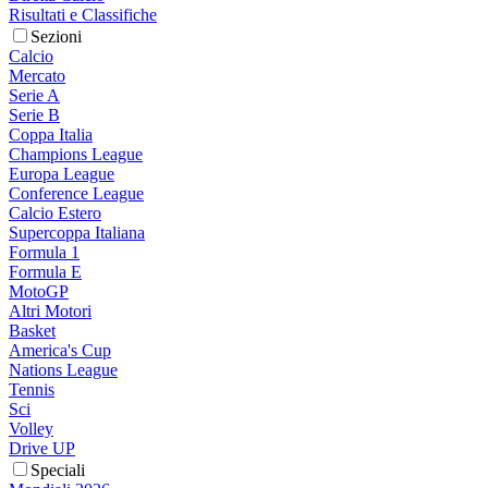
Risultati e Classifiche
Sezioni
Calcio
Mercato
Serie A
Serie B
Coppa Italia
Champions League
Europa League
Conference League
Calcio Estero
Supercoppa Italiana
Formula 1
Formula E
MotoGP
Altri Motori
Basket
America's Cup
Nations League
Tennis
Sci
Volley
Drive UP
Speciali