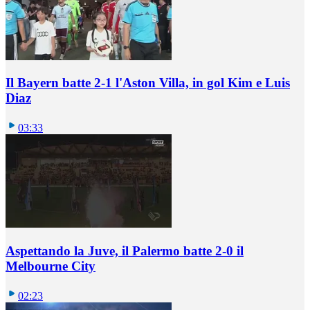
Il Bayern batte 2-1 l'Aston Villa, in gol Kim e Luis
Diaz
03:33
Aspettando la Juve, il Palermo batte 2-0 il
Melbourne City
02:23