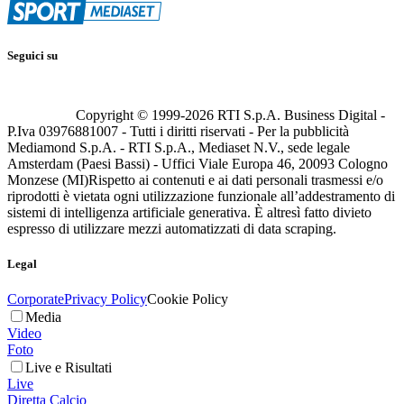
Seguici su
Copyright © 1999-
2026
RTI S.p.A. Business Digital -
P.Iva 03976881007 - Tutti i diritti riservati - Per la pubblicità
Mediamond S.p.A. - RTI S.p.A., Mediaset N.V., sede legale
Amsterdam (Paesi Bassi) - Uffici Viale Europa 46, 20093 Cologno
Monzese (MI)
Rispetto ai contenuti e ai dati personali trasmessi e/o
riprodotti è vietata ogni utilizzazione funzionale all’addestramento di
sistemi di intelligenza artificiale generativa. È altresì fatto divieto
espresso di utilizzare mezzi automatizzati di data scraping.
Legal
Corporate
Privacy Policy
Cookie Policy
Media
Video
Foto
Live e Risultati
Live
Diretta Calcio