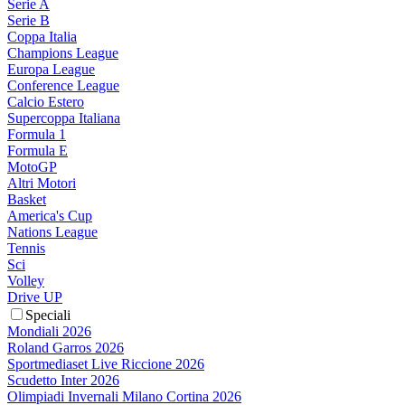
Serie A
Serie B
Coppa Italia
Champions League
Europa League
Conference League
Calcio Estero
Supercoppa Italiana
Formula 1
Formula E
MotoGP
Altri Motori
Basket
America's Cup
Nations League
Tennis
Sci
Volley
Drive UP
Speciali
Mondiali 2026
Roland Garros 2026
Sportmediaset Live Riccione 2026
Scudetto Inter 2026
Olimpiadi Invernali Milano Cortina 2026