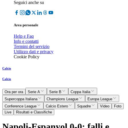
Seguici anche su
Area personale
Help e Faq
Info e contatti
Termini del servizio
Utilizzo dati e privacy
Cookie Policy
Calcio
Calcio
Ora per ora
Serie A
Serie B
Coppa Italia
Supercoppa Italiana
Champions League
Europa League
Conference League
Calcio Estero
Squadre
Video
Foto
Live
Risultati e Classifiche
Napoli-Espanyol 0-0: falli e