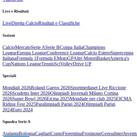
Live e Risultati
Live
Diretta Calcio
Risultati e Classifiche
Sezioni
Calcio
Mercato
Serie A
Serie B
Coppa Italia
Champions
League
Europa League
Conference League
Calcio Estero
Supercoppa
Italiana
Formula 1
Formula E
MotoGP
Altri Motori
Basket
America's
Cup
Nations League
Tennis
Sci
Volley
Drive UP
Speciali
Mondiali 2026
Roland Garros 2026
Sportmediaset Live Riccione
2026
Scudetto Inter 2026
Olimpiadi Invernali Milano Cortina
2026
Super Bowl 2026
Eicma 2025
Mondiale per club 2025
EICMA
Riding Fest 2025
Paralimpiadi Parigi 2024
Olimpiadi Parigi
2024
Euro 2024
Squadra Serie A
Atalanta
Bologna
Cagliari
Como
Fiorentina
Frosinone
Genoa
Inter
Juvent