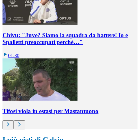
Chivu: "Juve? Siamo la squadra da battere! Io e
Spalletti preoccupati perché…"
01:30
Tifosi viola in estasi per Mastantuono
I più visti di Calcio