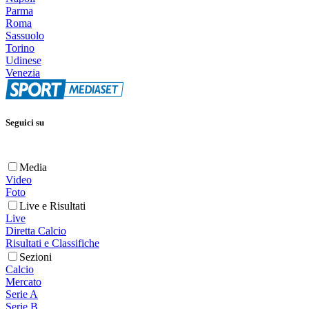
Parma
Roma
Sassuolo
Torino
Udinese
Venezia
Seguici su
Media
Video
Foto
Live e Risultati
Live
Diretta Calcio
Risultati e Classifiche
Sezioni
Calcio
Mercato
Serie A
Serie B