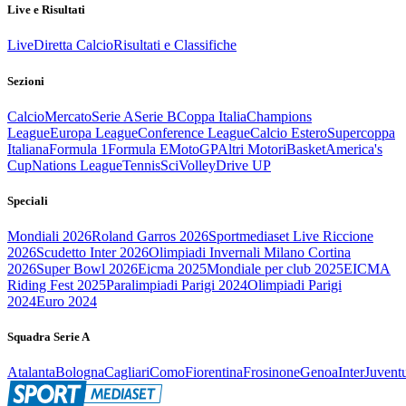
Live e Risultati
Live
Diretta Calcio
Risultati e Classifiche
Sezioni
Calcio
Mercato
Serie A
Serie B
Coppa Italia
Champions
League
Europa League
Conference League
Calcio Estero
Supercoppa
Italiana
Formula 1
Formula E
MotoGP
Altri Motori
Basket
America's
Cup
Nations League
Tennis
Sci
Volley
Drive UP
Speciali
Mondiali 2026
Roland Garros 2026
Sportmediaset Live Riccione
2026
Scudetto Inter 2026
Olimpiadi Invernali Milano Cortina
2026
Super Bowl 2026
Eicma 2025
Mondiale per club 2025
EICMA
Riding Fest 2025
Paralimpiadi Parigi 2024
Olimpiadi Parigi
2024
Euro 2024
Squadra Serie A
Atalanta
Bologna
Cagliari
Como
Fiorentina
Frosinone
Genoa
Inter
Juvent