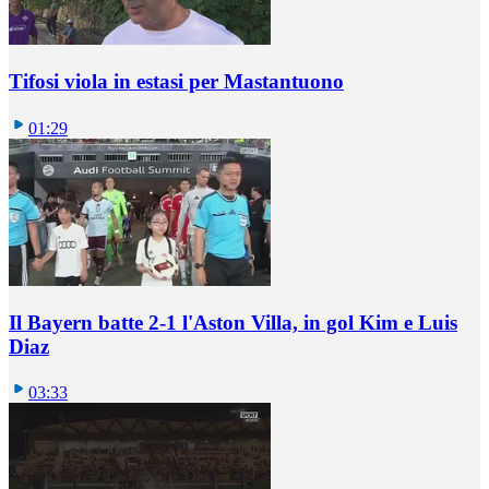
Tifosi viola in estasi per Mastantuono
01:29
Il Bayern batte 2-1 l'Aston Villa, in gol Kim e Luis
Diaz
03:33