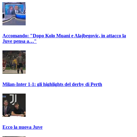
Accomando: "Dopo Kolo Muani e Alajbegovic, in attacco la
Juve pensa a…"
Milan-Inter 1-1: gli highlights del derby di Perth
Ecco la nuova Juve