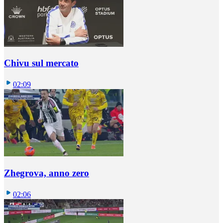
Chivu sul mercato
02:09
Zhegrova, anno zero
02:06