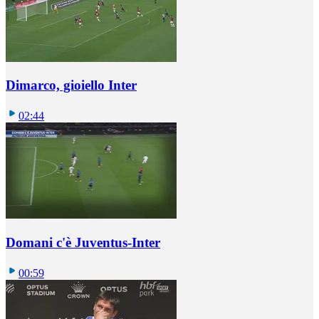
Dimarco, gioiello Inter
02:44
Domani c'è Juventus-Inter
00:59