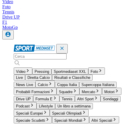
Video
Foto
Tennis
Drive UP
F1
MotoGp
Video
Pressing
Sportmediaset XXL
Foto
Live
Diretta Calcio
Risultati e Classifiche
News Live
Calcio
Coppa Italia
Supercoppa Italiana
Probabili Formazioni
Squadre
Mercato
Motori
Drive UP
Formula E
Tennis
Altri Sport
Sondaggi
Podcast
Lifestyle
Un libro a settimana
Speciali Europei
Speciali Olimpiadi
Speciale Scudetti
Speciali Mondiali
Altri Speciali