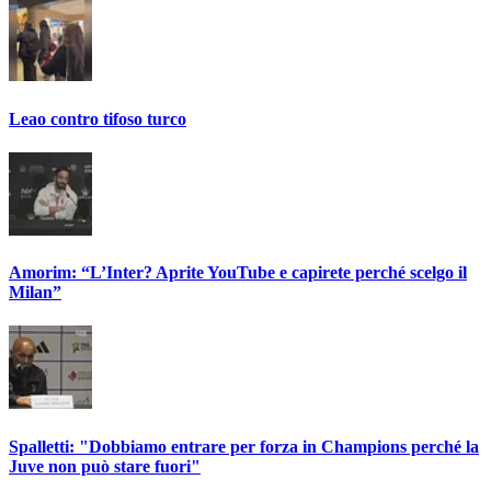
Leao contro tifoso turco
Amorim: “L’Inter? Aprite YouTube e capirete perché scelgo il
Milan”
Spalletti: "Dobbiamo entrare per forza in Champions perché la
Juve non può stare fuori"