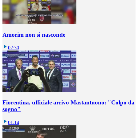
Amorim non si nasconde
02:30
Fiorentina, ufficiale arrivo Mastantuono: "Colpo da
sogno"
01:14