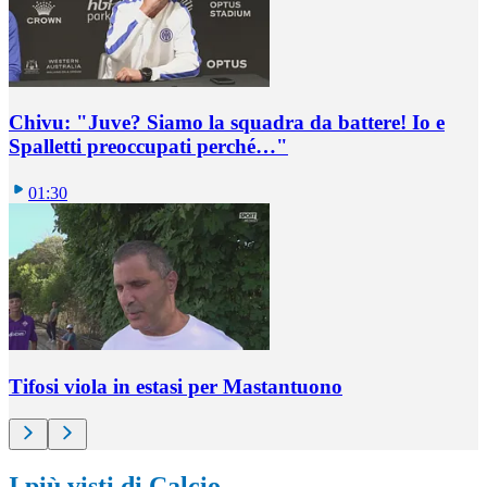
Chivu: "Juve? Siamo la squadra da battere! Io e
Spalletti preoccupati perché…"
01:30
Tifosi viola in estasi per Mastantuono
I più visti di Calcio