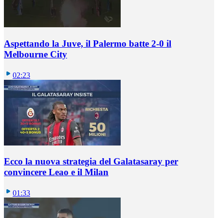
Aspettando la Juve, il Palermo batte 2-0 il
Melbourne City
02:23
Ecco la nuova strategia del Galatasaray per
convincere Leao e il Milan
01:33