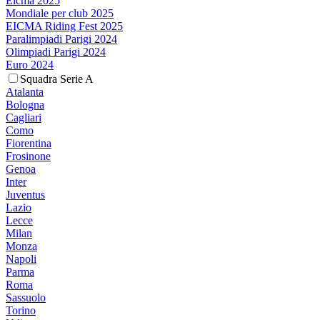
Eicma 2025
Mondiale per club 2025
EICMA Riding Fest 2025
Paralimpiadi Parigi 2024
Olimpiadi Parigi 2024
Euro 2024
Squadra Serie A
Atalanta
Bologna
Cagliari
Como
Fiorentina
Frosinone
Genoa
Inter
Juventus
Lazio
Lecce
Milan
Monza
Napoli
Parma
Roma
Sassuolo
Torino