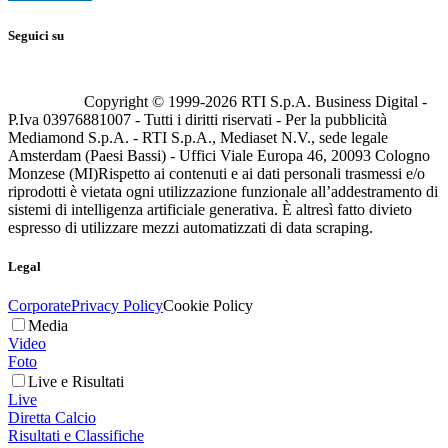
Seguici su
Copyright © 1999-
2026
RTI S.p.A. Business Digital -
P.Iva 03976881007 - Tutti i diritti riservati - Per la pubblicità
Mediamond S.p.A. - RTI S.p.A., Mediaset N.V., sede legale
Amsterdam (Paesi Bassi) - Uffici Viale Europa 46, 20093 Cologno
Monzese (MI)
Rispetto ai contenuti e ai dati personali trasmessi e/o
riprodotti è vietata ogni utilizzazione funzionale all’addestramento di
sistemi di intelligenza artificiale generativa. È altresì fatto divieto
espresso di utilizzare mezzi automatizzati di data scraping.
Legal
Corporate
Privacy Policy
Cookie Policy
Media
Video
Foto
Live e Risultati
Live
Diretta Calcio
Risultati e Classifiche