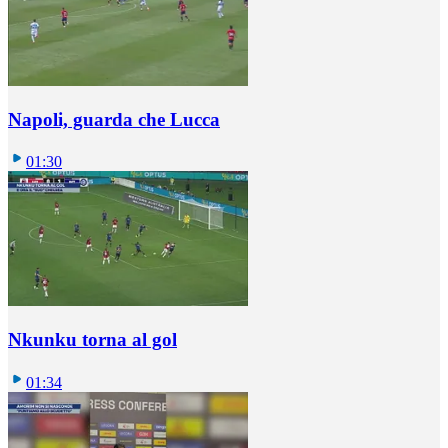
Napoli, guarda che Lucca
01:30
Nkunku torna al gol
01:34