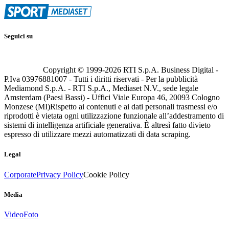
Seguici su
Copyright © 1999-
2026
RTI S.p.A. Business Digital -
P.Iva 03976881007 - Tutti i diritti riservati - Per la pubblicità
Mediamond S.p.A. - RTI S.p.A., Mediaset N.V., sede legale
Amsterdam (Paesi Bassi) - Uffici Viale Europa 46, 20093 Cologno
Monzese (MI)
Rispetto ai contenuti e ai dati personali trasmessi e/o
riprodotti è vietata ogni utilizzazione funzionale all’addestramento di
sistemi di intelligenza artificiale generativa. È altresì fatto divieto
espresso di utilizzare mezzi automatizzati di data scraping.
Legal
Corporate
Privacy Policy
Cookie Policy
Media
Video
Foto