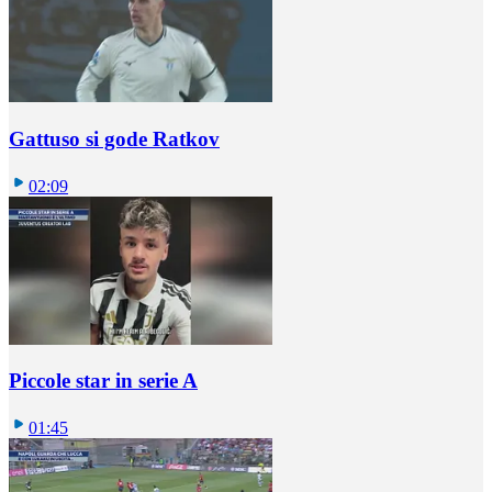
Gattuso si gode Ratkov
02:09
Piccole star in serie A
01:45