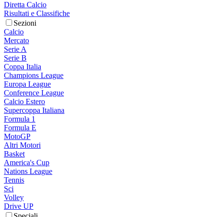
Diretta Calcio
Risultati e Classifiche
Sezioni
Calcio
Mercato
Serie A
Serie B
Coppa Italia
Champions League
Europa League
Conference League
Calcio Estero
Supercoppa Italiana
Formula 1
Formula E
MotoGP
Altri Motori
Basket
America's Cup
Nations League
Tennis
Sci
Volley
Drive UP
Speciali