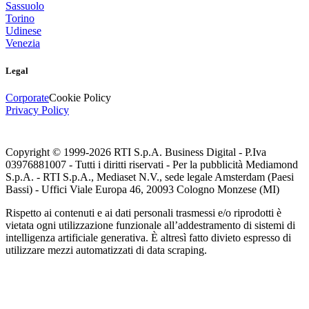
Sassuolo
Torino
Udinese
Venezia
Legal
Corporate
Cookie Policy
Privacy Policy
Copyright © 1999-
2026
RTI S.p.A. Business Digital - P.Iva
03976881007 - Tutti i diritti riservati - Per la pubblicità Mediamond
S.p.A. - RTI S.p.A., Mediaset N.V., sede legale Amsterdam (Paesi
Bassi) - Uffici Viale Europa 46, 20093 Cologno Monzese (MI)
Rispetto ai contenuti e ai dati personali trasmessi e/o riprodotti è
vietata ogni utilizzazione funzionale all’addestramento di sistemi di
intelligenza artificiale generativa. È altresì fatto divieto espresso di
utilizzare mezzi automatizzati di data scraping.