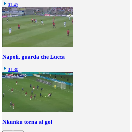
01:45
Napoli, guarda che Lucca
01:30
Nkunku torna al gol