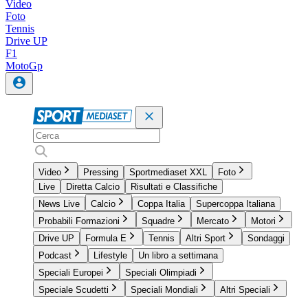
Video
Foto
Tennis
Drive UP
F1
MotoGp
Video
Pressing
Sportmediaset XXL
Foto
Live
Diretta Calcio
Risultati e Classifiche
News Live
Calcio
Coppa Italia
Supercoppa Italiana
Probabili Formazioni
Squadre
Mercato
Motori
Drive UP
Formula E
Tennis
Altri Sport
Sondaggi
Podcast
Lifestyle
Un libro a settimana
Speciali Europei
Speciali Olimpiadi
Speciale Scudetti
Speciali Mondiali
Altri Speciali