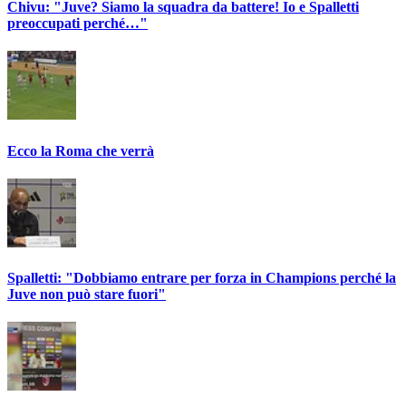
Chivu: "Juve? Siamo la squadra da battere! Io e Spalletti
preoccupati perché…"
Ecco la Roma che verrà
Spalletti: "Dobbiamo entrare per forza in Champions perché la
Juve non può stare fuori"