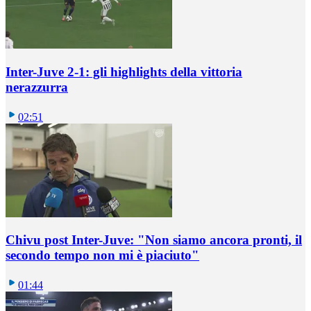
Inter-Juve 2-1: gli highlights della vittoria
nerazzurra
02:51
Chivu post Inter-Juve: "Non siamo ancora pronti, il
secondo tempo non mi è piaciuto"
01:44