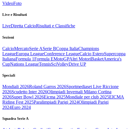
Video
Foto
Live e Risultati
Live
Diretta Calcio
Risultati e Classifiche
Sezioni
Calcio
Mercato
Serie A
Serie B
Coppa Italia
Champions
League
Europa League
Conference League
Calcio Estero
Supercoppa
Italiana
Formula 1
Formula E
MotoGP
Altri Motori
Basket
America's
Cup
Nations League
Tennis
Sci
Volley
Drive UP
Speciali
Mondiali 2026
Roland Garros 2026
Sportmediaset Live Riccione
2026
Scudetto Inter 2026
Olimpiadi Invernali Milano Cortina
2026
Super Bowl 2026
Eicma 2025
Mondiale per club 2025
EICMA
Riding Fest 2025
Paralimpiadi Parigi 2024
Olimpiadi Parigi
2024
Euro 2024
Squadra Serie A