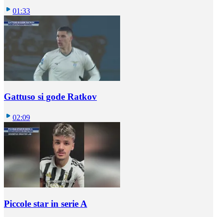
01:33
Gattuso si gode Ratkov
02:09
Piccole star in serie A