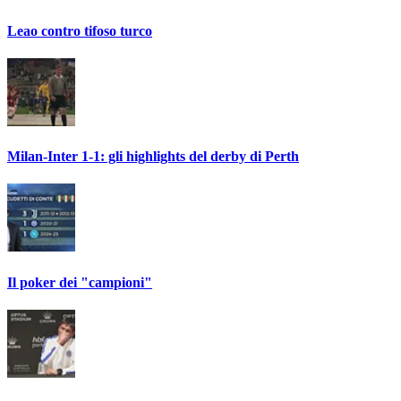
Leao contro tifoso turco
Milan-Inter 1-1: gli highlights del derby di Perth
Il poker dei "campioni"