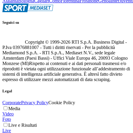
Atalanta
Bologna
Cagliari
Como
Fiorentina
Frosinone
Genoa
Inter
Juvent
Seguici su
Copyright © 1999-
2026
RTI S.p.A. Business Digital -
P.Iva 03976881007 - Tutti i diritti riservati - Per la pubblicità
Mediamond S.p.A. - RTI S.p.A., Mediaset N.V., sede legale
Amsterdam (Paesi Bassi) - Uffici Viale Europa 46, 20093 Cologno
Monzese (MI)
Rispetto ai contenuti e ai dati personali trasmessi e/o
riprodotti è vietata ogni utilizzazione funzionale all’addestramento di
sistemi di intelligenza artificiale generativa. È altresì fatto divieto
espresso di utilizzare mezzi automatizzati di data scraping.
Legal
Corporate
Privacy Policy
Cookie Policy
Media
Video
Foto
Live e Risultati
Live