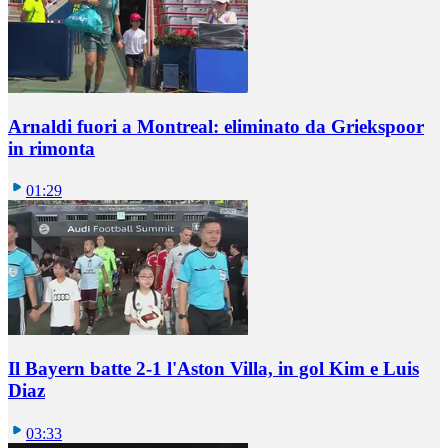
Arnaldi fuori a Montreal: eliminato da Griekspoor
in rimonta
01:29
Il Bayern batte 2-1 l'Aston Villa, in gol Kim e Luis
Diaz
03:33