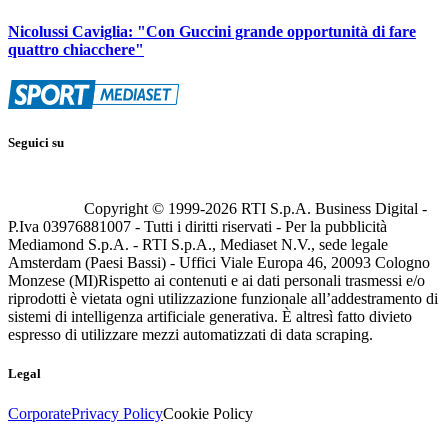
Nicolussi Caviglia: "Con Guccini grande opportunità di fare
quattro chiacchere"
Seguici su
Copyright © 1999-
2026
RTI S.p.A. Business Digital -
P.Iva 03976881007 - Tutti i diritti riservati - Per la pubblicità
Mediamond S.p.A. - RTI S.p.A., Mediaset N.V., sede legale
Amsterdam (Paesi Bassi) - Uffici Viale Europa 46, 20093 Cologno
Monzese (MI)
Rispetto ai contenuti e ai dati personali trasmessi e/o
riprodotti è vietata ogni utilizzazione funzionale all’addestramento di
sistemi di intelligenza artificiale generativa. È altresì fatto divieto
espresso di utilizzare mezzi automatizzati di data scraping.
Legal
Corporate
Privacy Policy
Cookie Policy