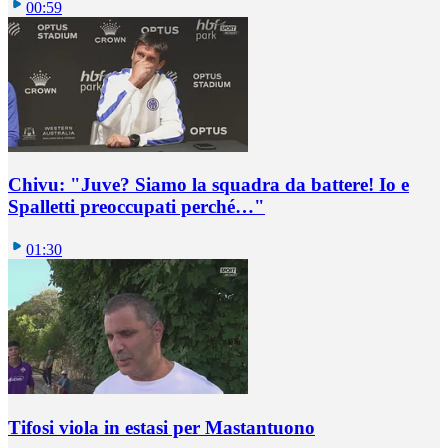
00:59
Chivu: "Juve? Siamo la squadra da battere! Io e
Spalletti preoccupati perché…"
01:30
Tifosi viola in estasi per Mastantuono