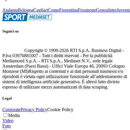
Atalanta
Bologna
Cagliari
Como
Fiorentina
Frosinone
Genoa
Inter
Juvent
Seguici su
Copyright © 1999-
2026
RTI S.p.A. Business Digital -
P.Iva 03976881007 - Tutti i diritti riservati - Per la pubblicità
Mediamond S.p.A. - RTI S.p.A., Mediaset N.V., sede legale
Amsterdam (Paesi Bassi) - Uffici Viale Europa 46, 20093 Cologno
Monzese (MI)
Rispetto ai contenuti e ai dati personali trasmessi e/o
riprodotti è vietata ogni utilizzazione funzionale all’addestramento di
sistemi di intelligenza artificiale generativa. È altresì fatto divieto
espresso di utilizzare mezzi automatizzati di data scraping.
Legal
Corporate
Privacy Policy
Cookie Policy
Media
Video
Foto