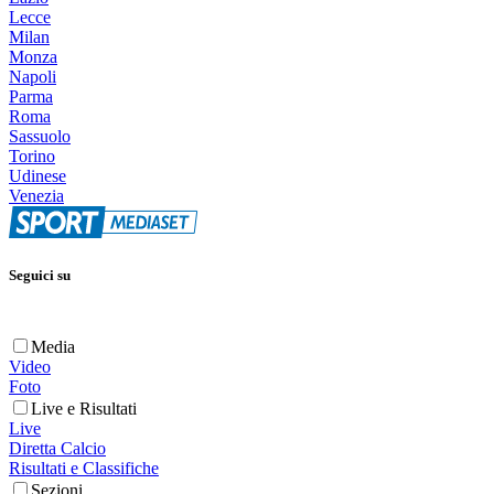
Lecce
Milan
Monza
Napoli
Parma
Roma
Sassuolo
Torino
Udinese
Venezia
Seguici su
Media
Video
Foto
Live e Risultati
Live
Diretta Calcio
Risultati e Classifiche
Sezioni