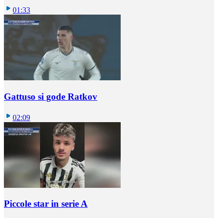
01:33
Gattuso si gode Ratkov
02:09
Piccole star in serie A