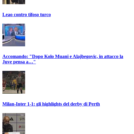
Leao contro tifoso turco
Accomando: "Dopo Kolo Muani e Alajbegovic, in attacco la
Juve pensa a…"
Milan-Inter 1-1: gli highlights del derby di Perth