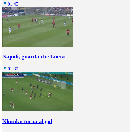
01:45
Napoli, guarda che Lucca
01:30
Nkunku torna al gol