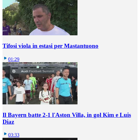
Tifosi viola in estasi per Mastantuono
01:29
Il Bayern batte 2-1 l'Aston Villa, in gol Kim e Luis
Diaz
03:33