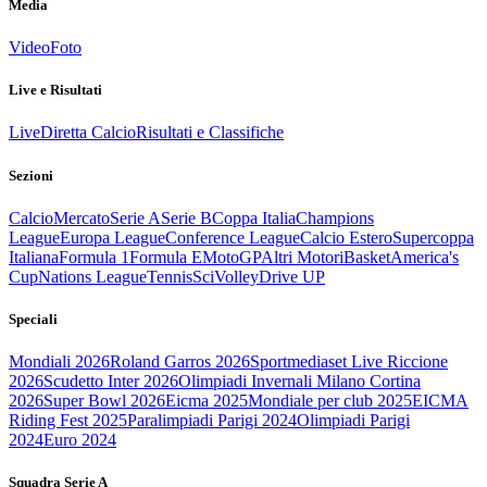
Media
Video
Foto
Live e Risultati
Live
Diretta Calcio
Risultati e Classifiche
Sezioni
Calcio
Mercato
Serie A
Serie B
Coppa Italia
Champions
League
Europa League
Conference League
Calcio Estero
Supercoppa
Italiana
Formula 1
Formula E
MotoGP
Altri Motori
Basket
America's
Cup
Nations League
Tennis
Sci
Volley
Drive UP
Speciali
Mondiali 2026
Roland Garros 2026
Sportmediaset Live Riccione
2026
Scudetto Inter 2026
Olimpiadi Invernali Milano Cortina
2026
Super Bowl 2026
Eicma 2025
Mondiale per club 2025
EICMA
Riding Fest 2025
Paralimpiadi Parigi 2024
Olimpiadi Parigi
2024
Euro 2024
Squadra Serie A