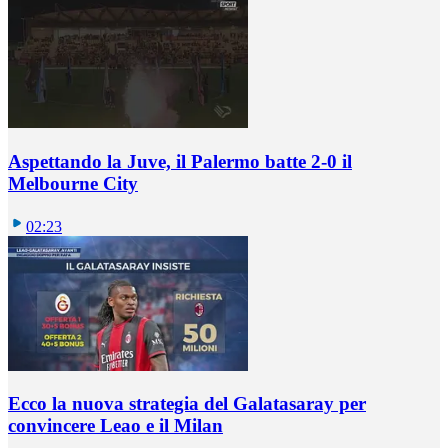
Aspettando la Juve, il Palermo batte 2-0 il
Melbourne City
02:23
Ecco la nuova strategia del Galatasaray per
convincere Leao e il Milan