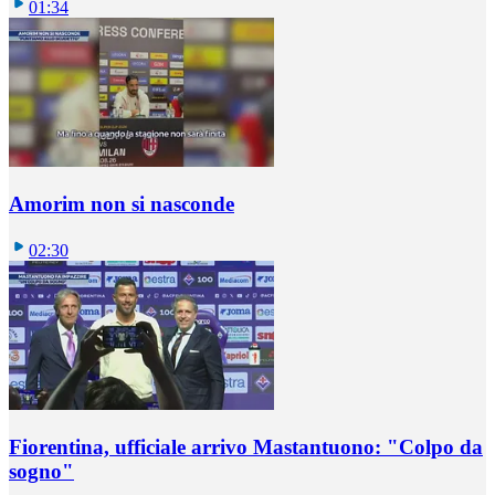
01:34
Amorim non si nasconde
02:30
Fiorentina, ufficiale arrivo Mastantuono: "Colpo da
sogno"