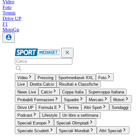
Video
Foto
Tennis
Drive UP
F1
MotoGp
Video
Pressing
Sportmediaset XXL
Foto
Live
Diretta Calcio
Risultati e Classifiche
News Live
Calcio
Coppa Italia
Supercoppa Italiana
Probabili Formazioni
Squadre
Mercato
Motori
Drive UP
Formula E
Tennis
Altri Sport
Sondaggi
Podcast
Lifestyle
Un libro a settimana
Speciali Europei
Speciali Olimpiadi
Speciale Scudetti
Speciali Mondiali
Altri Speciali