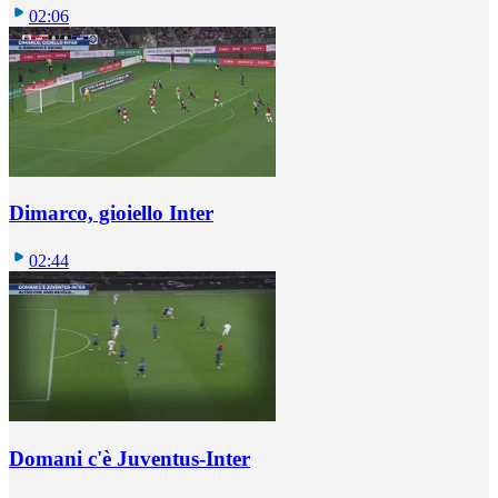
02:06
Dimarco, gioiello Inter
02:44
Domani c'è Juventus-Inter