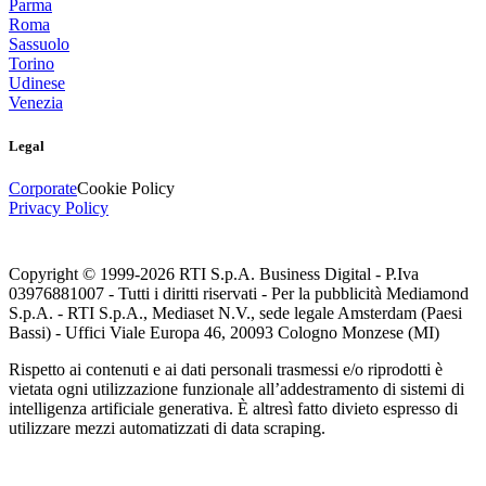
Parma
Roma
Sassuolo
Torino
Udinese
Venezia
Legal
Corporate
Cookie Policy
Privacy Policy
Copyright © 1999-
2026
RTI S.p.A. Business Digital - P.Iva
03976881007 - Tutti i diritti riservati - Per la pubblicità Mediamond
S.p.A. - RTI S.p.A., Mediaset N.V., sede legale Amsterdam (Paesi
Bassi) - Uffici Viale Europa 46, 20093 Cologno Monzese (MI)
Rispetto ai contenuti e ai dati personali trasmessi e/o riprodotti è
vietata ogni utilizzazione funzionale all’addestramento di sistemi di
intelligenza artificiale generativa. È altresì fatto divieto espresso di
utilizzare mezzi automatizzati di data scraping.