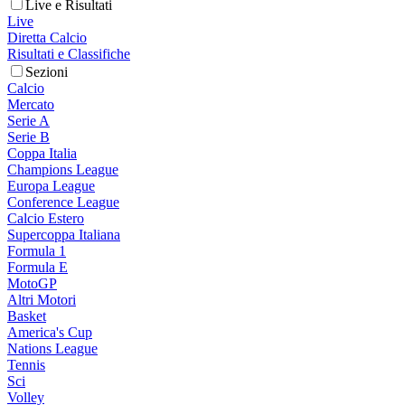
Live e Risultati
Live
Diretta Calcio
Risultati e Classifiche
Sezioni
Calcio
Mercato
Serie A
Serie B
Coppa Italia
Champions League
Europa League
Conference League
Calcio Estero
Supercoppa Italiana
Formula 1
Formula E
MotoGP
Altri Motori
Basket
America's Cup
Nations League
Tennis
Sci
Volley