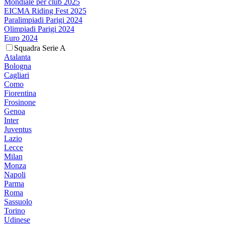
Mondiale per club 2025
EICMA Riding Fest 2025
Paralimpiadi Parigi 2024
Olimpiadi Parigi 2024
Euro 2024
Squadra Serie A
Atalanta
Bologna
Cagliari
Como
Fiorentina
Frosinone
Genoa
Inter
Juventus
Lazio
Lecce
Milan
Monza
Napoli
Parma
Roma
Sassuolo
Torino
Udinese