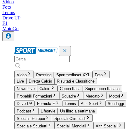
Video
Foto
Tennis
Drive UP
F1
MotoGp
Video
Pressing
Sportmediaset XXL
Foto
Live
Diretta Calcio
Risultati e Classifiche
News Live
Calcio
Coppa Italia
Supercoppa Italiana
Probabili Formazioni
Squadre
Mercato
Motori
Drive UP
Formula E
Tennis
Altri Sport
Sondaggi
Podcast
Lifestyle
Un libro a settimana
Speciali Europei
Speciali Olimpiadi
Speciale Scudetti
Speciali Mondiali
Altri Speciali