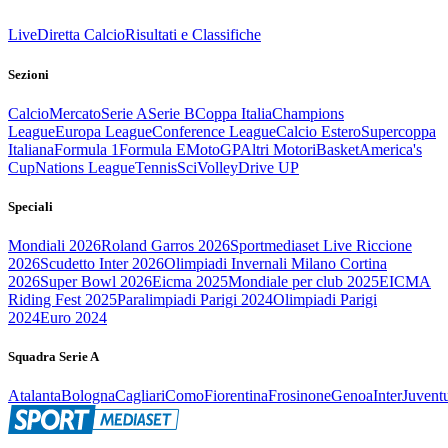
Live
Diretta Calcio
Risultati e Classifiche
Sezioni
Calcio
Mercato
Serie A
Serie B
Coppa Italia
Champions
League
Europa League
Conference League
Calcio Estero
Supercoppa
Italiana
Formula 1
Formula E
MotoGP
Altri Motori
Basket
America's
Cup
Nations League
Tennis
Sci
Volley
Drive UP
Speciali
Mondiali 2026
Roland Garros 2026
Sportmediaset Live Riccione
2026
Scudetto Inter 2026
Olimpiadi Invernali Milano Cortina
2026
Super Bowl 2026
Eicma 2025
Mondiale per club 2025
EICMA
Riding Fest 2025
Paralimpiadi Parigi 2024
Olimpiadi Parigi
2024
Euro 2024
Squadra Serie A
Atalanta
Bologna
Cagliari
Como
Fiorentina
Frosinone
Genoa
Inter
Juvent