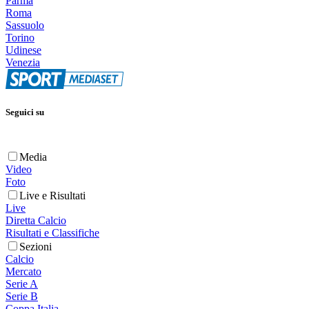
Parma
Roma
Sassuolo
Torino
Udinese
Venezia
Seguici su
Media
Video
Foto
Live e Risultati
Live
Diretta Calcio
Risultati e Classifiche
Sezioni
Calcio
Mercato
Serie A
Serie B
Coppa Italia