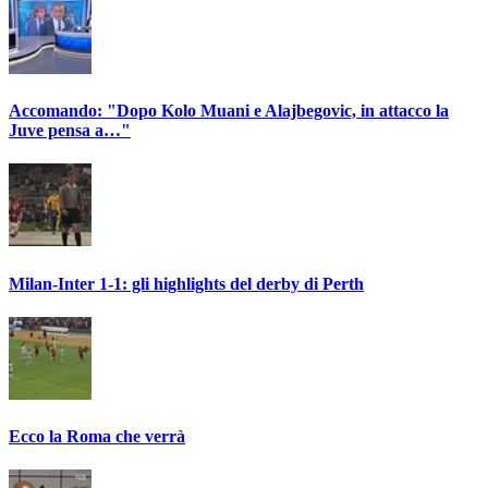
Accomando: "Dopo Kolo Muani e Alajbegovic, in attacco la
Juve pensa a…"
Milan-Inter 1-1: gli highlights del derby di Perth
Ecco la Roma che verrà