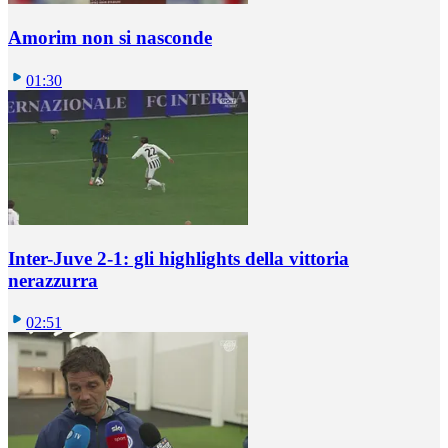
Amorim non si nasconde
01:30
Inter-Juve 2-1: gli highlights della vittoria
nerazzurra
02:51