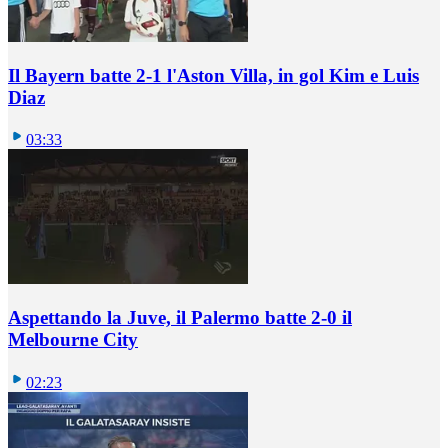
Il Bayern batte 2-1 l'Aston Villa, in gol Kim e Luis
Diaz
03:33
Aspettando la Juve, il Palermo batte 2-0 il
Melbourne City
02:23