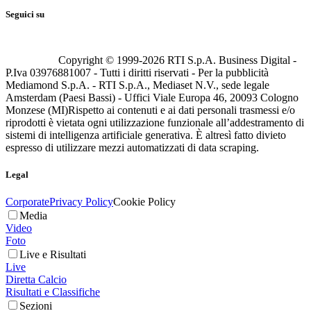
Seguici su
Copyright © 1999-
2026
RTI S.p.A. Business Digital -
P.Iva 03976881007 - Tutti i diritti riservati - Per la pubblicità
Mediamond S.p.A. - RTI S.p.A., Mediaset N.V., sede legale
Amsterdam (Paesi Bassi) - Uffici Viale Europa 46, 20093 Cologno
Monzese (MI)
Rispetto ai contenuti e ai dati personali trasmessi e/o
riprodotti è vietata ogni utilizzazione funzionale all’addestramento di
sistemi di intelligenza artificiale generativa. È altresì fatto divieto
espresso di utilizzare mezzi automatizzati di data scraping.
Legal
Corporate
Privacy Policy
Cookie Policy
Media
Video
Foto
Live e Risultati
Live
Diretta Calcio
Risultati e Classifiche
Sezioni