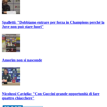
Spalletti: "Dobbiamo entrare per forza in Champions perché la
Juve non può stare fuori"
Amorim non si nasconde
Nicolussi Caviglia: "Con Guccini grande opportunità di fare
quattro chiacchere"