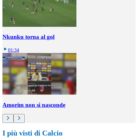
Nkunku torna al gol
01:34
Amorim non si nasconde
I più visti di Calcio