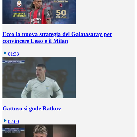
Ecco la nuova strategia del Galatasaray per
convincere Leao e il Milan
01:33
Gattuso si gode Ratkov
02:09