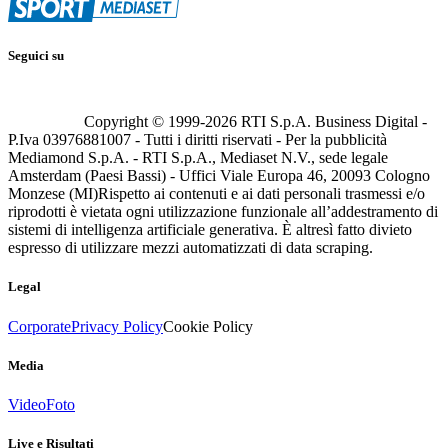
Seguici su
Copyright © 1999-
2026
RTI S.p.A. Business Digital -
P.Iva 03976881007 - Tutti i diritti riservati - Per la pubblicità
Mediamond S.p.A. - RTI S.p.A., Mediaset N.V., sede legale
Amsterdam (Paesi Bassi) - Uffici Viale Europa 46, 20093 Cologno
Monzese (MI)
Rispetto ai contenuti e ai dati personali trasmessi e/o
riprodotti è vietata ogni utilizzazione funzionale all’addestramento di
sistemi di intelligenza artificiale generativa. È altresì fatto divieto
espresso di utilizzare mezzi automatizzati di data scraping.
Legal
Corporate
Privacy Policy
Cookie Policy
Media
Video
Foto
Live e Risultati