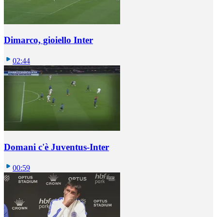
Dimarco, gioiello Inter
02:44
Domani c'è Juventus-Inter
00:59