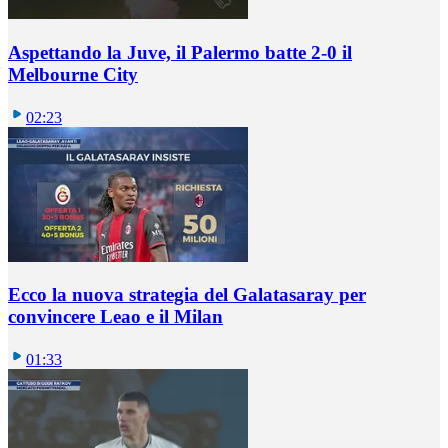
Aspettando la Juve, il Palermo batte 2-0 il
Melbourne City
02:23
Ecco la nuova strategia del Galatasaray per
convincere Leao e il Milan
01:33