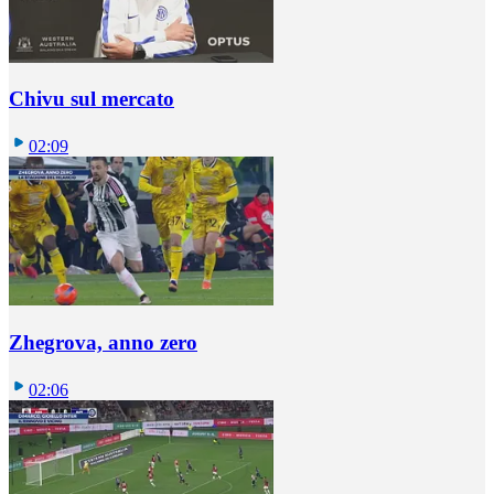
Chivu sul mercato
02:09
Zhegrova, anno zero
02:06