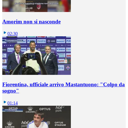
Amorim non si nasconde
02:30
Fiorentina, ufficiale arrivo Mastantuono: "Colpo da
sogno"
01:14