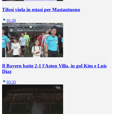
Tifosi viola in estasi per Mastantuono
01:29
Il Bayern batte 2-1 l'Aston Villa, in gol Kim e Luis
Diaz
03:33