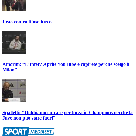
Leao contro tifoso turco
Amorim: “L’Inter? Aprite YouTube e capirete perché scelgo il
Milan”
Spalletti: "Dobbiamo entrare per forza in Champions perché la
Juve non può stare fuori"