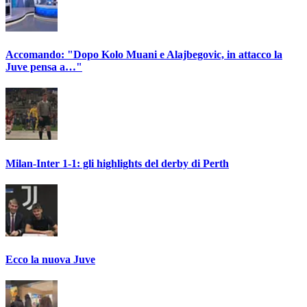
Accomando: "Dopo Kolo Muani e Alajbegovic, in attacco la
Juve pensa a…"
Milan-Inter 1-1: gli highlights del derby di Perth
Ecco la nuova Juve