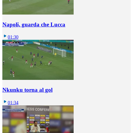
Napoli, guarda che Lucca
01:30
Nkunku torna al gol
01:34