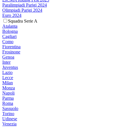
Paralimpiadi Parigi 2024
Olimpiadi Parigi 2024
Euro 2024
Squadra Serie A
Atalanta
Bologna
Cagliari
Como
Fiorentina
Frosinone
Genoa
Inter
Juventus
Lazio
Lecce
Milan
Monza
Napoli
Parma
Roma
Sassuolo
Torino
Udinese
Venezia