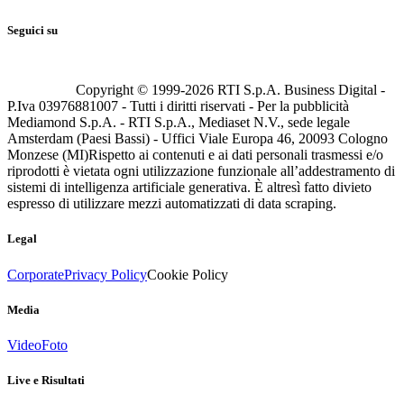
Seguici su
Copyright © 1999-
2026
RTI S.p.A. Business Digital -
P.Iva 03976881007 - Tutti i diritti riservati - Per la pubblicità
Mediamond S.p.A. - RTI S.p.A., Mediaset N.V., sede legale
Amsterdam (Paesi Bassi) - Uffici Viale Europa 46, 20093 Cologno
Monzese (MI)
Rispetto ai contenuti e ai dati personali trasmessi e/o
riprodotti è vietata ogni utilizzazione funzionale all’addestramento di
sistemi di intelligenza artificiale generativa. È altresì fatto divieto
espresso di utilizzare mezzi automatizzati di data scraping.
Legal
Corporate
Privacy Policy
Cookie Policy
Media
Video
Foto
Live e Risultati