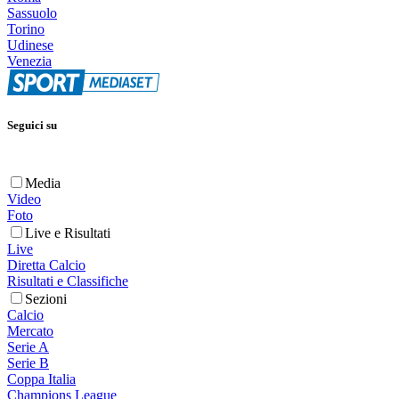
Sassuolo
Torino
Udinese
Venezia
Seguici su
Media
Video
Foto
Live e Risultati
Live
Diretta Calcio
Risultati e Classifiche
Sezioni
Calcio
Mercato
Serie A
Serie B
Coppa Italia
Champions League