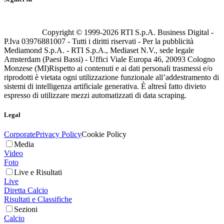
Copyright © 1999-
2026
RTI S.p.A. Business Digital -
P.Iva 03976881007 - Tutti i diritti riservati - Per la pubblicità
Mediamond S.p.A. - RTI S.p.A., Mediaset N.V., sede legale
Amsterdam (Paesi Bassi) - Uffici Viale Europa 46, 20093 Cologno
Monzese (MI)
Rispetto ai contenuti e ai dati personali trasmessi e/o
riprodotti è vietata ogni utilizzazione funzionale all’addestramento di
sistemi di intelligenza artificiale generativa. È altresì fatto divieto
espresso di utilizzare mezzi automatizzati di data scraping.
Legal
Corporate
Privacy Policy
Cookie Policy
Media
Video
Foto
Live e Risultati
Live
Diretta Calcio
Risultati e Classifiche
Sezioni
Calcio