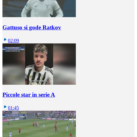
Gattuso si gode Ratkov
02:09
Piccole star in serie A
01:45