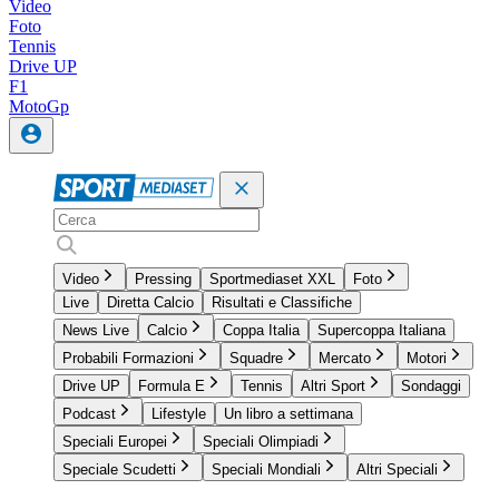
Video
Foto
Tennis
Drive UP
F1
MotoGp
Video
Pressing
Sportmediaset XXL
Foto
Live
Diretta Calcio
Risultati e Classifiche
News Live
Calcio
Coppa Italia
Supercoppa Italiana
Probabili Formazioni
Squadre
Mercato
Motori
Drive UP
Formula E
Tennis
Altri Sport
Sondaggi
Podcast
Lifestyle
Un libro a settimana
Speciali Europei
Speciali Olimpiadi
Speciale Scudetti
Speciali Mondiali
Altri Speciali