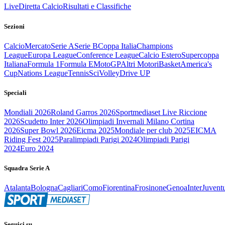
Live
Diretta Calcio
Risultati e Classifiche
Sezioni
Calcio
Mercato
Serie A
Serie B
Coppa Italia
Champions
League
Europa League
Conference League
Calcio Estero
Supercoppa
Italiana
Formula 1
Formula E
MotoGP
Altri Motori
Basket
America's
Cup
Nations League
Tennis
Sci
Volley
Drive UP
Speciali
Mondiali 2026
Roland Garros 2026
Sportmediaset Live Riccione
2026
Scudetto Inter 2026
Olimpiadi Invernali Milano Cortina
2026
Super Bowl 2026
Eicma 2025
Mondiale per club 2025
EICMA
Riding Fest 2025
Paralimpiadi Parigi 2024
Olimpiadi Parigi
2024
Euro 2024
Squadra Serie A
Atalanta
Bologna
Cagliari
Como
Fiorentina
Frosinone
Genoa
Inter
Juvent
Seguici su