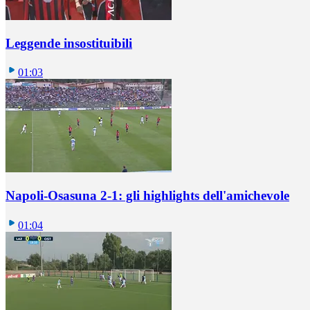
Leggende insostituibili
01:03
Napoli-Osasuna 2-1: gli highlights dell'amichevole
01:04