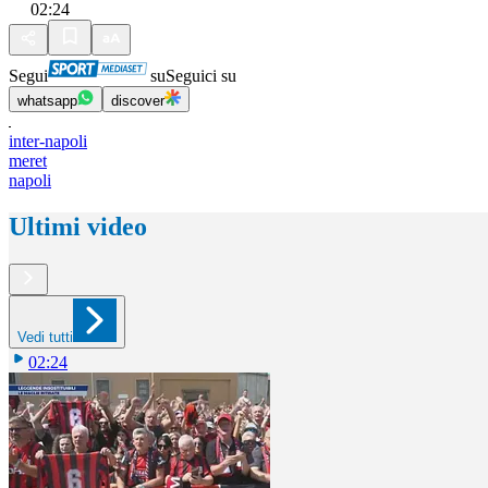
02:24
Segui
su
Seguici su
whatsapp
discover
inter-napoli
meret
napoli
Ultimi video
Vedi tutti
02:24