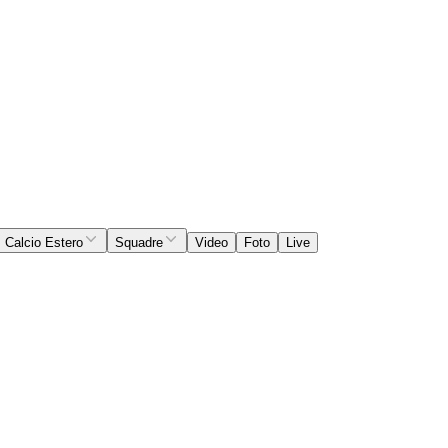
Calcio Estero
Squadre
Video
Foto
Live