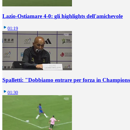
Lazio-Ostiamare 4-0: gli highlights dell'amichevole
01:19
Spalletti: "Dobbiamo entrare per forza in Champions
01:30