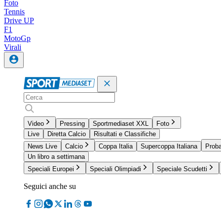
Foto
Tennis
Drive UP
F1
MotoGp
Virali
Video
Pressing
Sportmediaset XXL
Foto
Live
Diretta Calcio
Risultati e Classifiche
News Live
Calcio
Coppa Italia
Supercoppa Italiana
Proba
Un libro a settimana
Speciali Europei
Speciali Olimpiadi
Speciale Scudetti
Seguici anche su