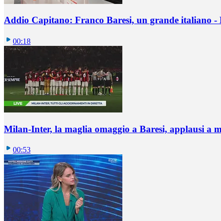
Addio Capitano: Franco Baresi, un grande italiano - L
00:18
Milan-Inter, la maglia omaggio a Baresi, applausi a 
00:53