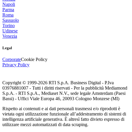
Napoli
Parma
Roma
Sassuolo
Torino
Udinese
Venezia
Legal
Corporate
Cookie Policy
Privacy Policy
Copyright © 1999-
2026
RTI S.p.A. Business Digital - P.Iva
03976881007 - Tutti i diritti riservati - Per la pubblicità Mediamond
S.p.A. - RTI S.p.A., Mediaset N.V., sede legale Amsterdam (Paesi
Bassi) - Uffici Viale Europa 46, 20093 Cologno Monzese (MI)
Rispetto ai contenuti e ai dati personali trasmessi e/o riprodotti è
vietata ogni utilizzazione funzionale all’addestramento di sistemi di
intelligenza artificiale generativa. È altresì fatto divieto espresso di
utilizzare mezzi automatizzati di data scraping.