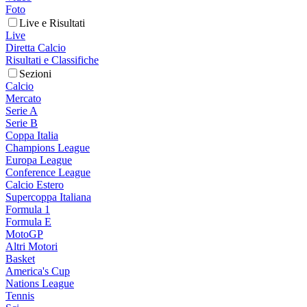
Foto
Live e Risultati
Live
Diretta Calcio
Risultati e Classifiche
Sezioni
Calcio
Mercato
Serie A
Serie B
Coppa Italia
Champions League
Europa League
Conference League
Calcio Estero
Supercoppa Italiana
Formula 1
Formula E
MotoGP
Altri Motori
Basket
America's Cup
Nations League
Tennis