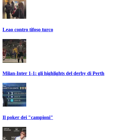
Leao contro tifoso turco
Milan-Inter 1-1: gli highlights del derby di Perth
Il poker dei "campioni"