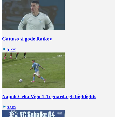
Gattuso si gode Ratkov
01:25
Napoli-Celta Vigo 1-1: guarda gli highlights
02:05