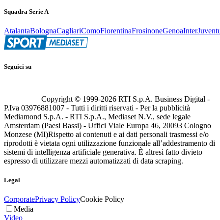
Squadra Serie A
Atalanta
Bologna
Cagliari
Como
Fiorentina
Frosinone
Genoa
Inter
Juvent
Seguici su
Copyright © 1999-
2026
RTI S.p.A. Business Digital -
P.Iva 03976881007 - Tutti i diritti riservati - Per la pubblicità
Mediamond S.p.A. - RTI S.p.A., Mediaset N.V., sede legale
Amsterdam (Paesi Bassi) - Uffici Viale Europa 46, 20093 Cologno
Monzese (MI)
Rispetto ai contenuti e ai dati personali trasmessi e/o
riprodotti è vietata ogni utilizzazione funzionale all’addestramento di
sistemi di intelligenza artificiale generativa. È altresì fatto divieto
espresso di utilizzare mezzi automatizzati di data scraping.
Legal
Corporate
Privacy Policy
Cookie Policy
Media
Video