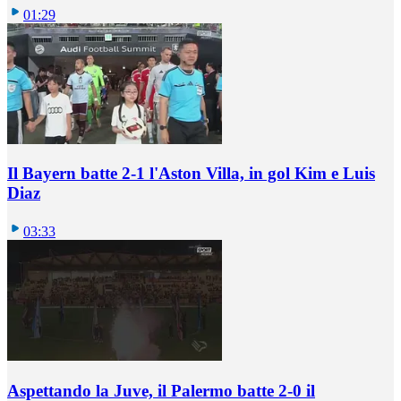
01:29
Il Bayern batte 2-1 l'Aston Villa, in gol Kim e Luis
Diaz
03:33
Aspettando la Juve, il Palermo batte 2-0 il