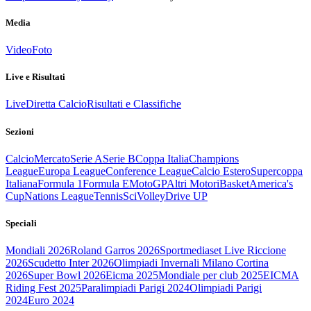
Media
Video
Foto
Live e Risultati
Live
Diretta Calcio
Risultati e Classifiche
Sezioni
Calcio
Mercato
Serie A
Serie B
Coppa Italia
Champions
League
Europa League
Conference League
Calcio Estero
Supercoppa
Italiana
Formula 1
Formula E
MotoGP
Altri Motori
Basket
America's
Cup
Nations League
Tennis
Sci
Volley
Drive UP
Speciali
Mondiali 2026
Roland Garros 2026
Sportmediaset Live Riccione
2026
Scudetto Inter 2026
Olimpiadi Invernali Milano Cortina
2026
Super Bowl 2026
Eicma 2025
Mondiale per club 2025
EICMA
Riding Fest 2025
Paralimpiadi Parigi 2024
Olimpiadi Parigi
2024
Euro 2024