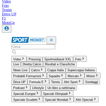
Video
Foto
Tennis
Drive UP
F1
MotoGp
Video
Pressing
Sportmediaset XXL
Foto
Live
Diretta Calcio
Risultati e Classifiche
News Live
Calcio
Coppa Italia
Supercoppa Italiana
Probabili Formazioni
Squadre
Mercato
Motori
Drive UP
Formula E
Tennis
Altri Sport
Sondaggi
Podcast
Lifestyle
Un libro a settimana
Speciali Europei
Speciali Olimpiadi
Speciale Scudetti
Speciali Mondiali
Altri Speciali