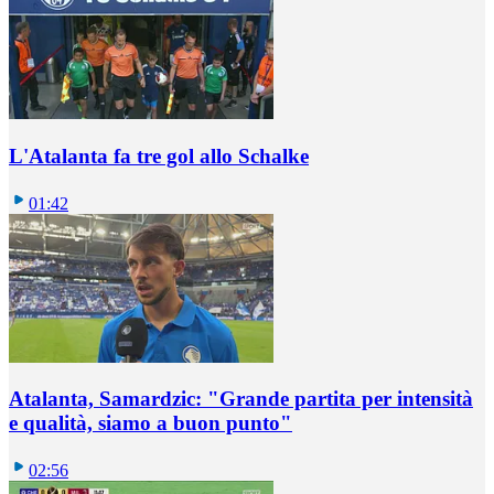
L'Atalanta fa tre gol allo Schalke
01:42
Atalanta, Samardzic: "Grande partita per intensità
e qualità, siamo a buon punto"
02:56