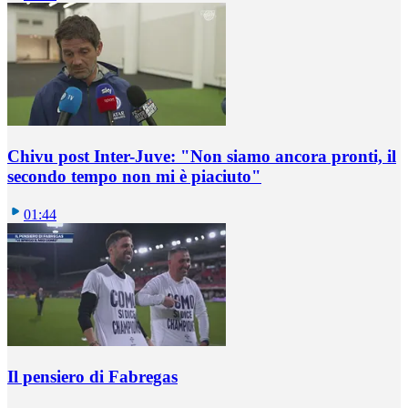
Chivu post Inter-Juve: "Non siamo ancora pronti, il
secondo tempo non mi è piaciuto"
01:44
Il pensiero di Fabregas