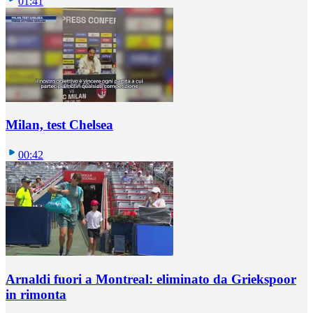
01:41
Milan, test Chelsea
00:42
Arnaldi fuori a Montreal: eliminato da Griekspoor
in rimonta