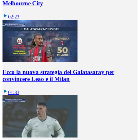
Melbourne City
02:23
Ecco la nuova strategia del Galatasaray per
convincere Leao e il Milan
01:33