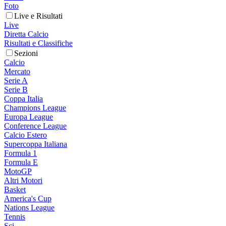
Foto
Live e Risultati
Live
Diretta Calcio
Risultati e Classifiche
Sezioni
Calcio
Mercato
Serie A
Serie B
Coppa Italia
Champions League
Europa League
Conference League
Calcio Estero
Supercoppa Italiana
Formula 1
Formula E
MotoGP
Altri Motori
Basket
America's Cup
Nations League
Tennis
Sci