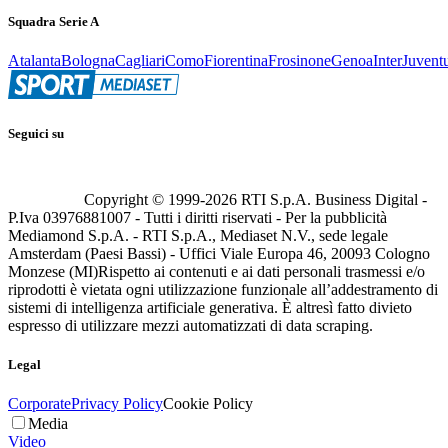
Squadra Serie A
Atalanta
Bologna
Cagliari
Como
Fiorentina
Frosinone
Genoa
Inter
Juvent
Seguici su
Copyright © 1999-
2026
RTI S.p.A. Business Digital -
P.Iva 03976881007 - Tutti i diritti riservati - Per la pubblicità
Mediamond S.p.A. - RTI S.p.A., Mediaset N.V., sede legale
Amsterdam (Paesi Bassi) - Uffici Viale Europa 46, 20093 Cologno
Monzese (MI)
Rispetto ai contenuti e ai dati personali trasmessi e/o
riprodotti è vietata ogni utilizzazione funzionale all’addestramento di
sistemi di intelligenza artificiale generativa. È altresì fatto divieto
espresso di utilizzare mezzi automatizzati di data scraping.
Legal
Corporate
Privacy Policy
Cookie Policy
Media
Video