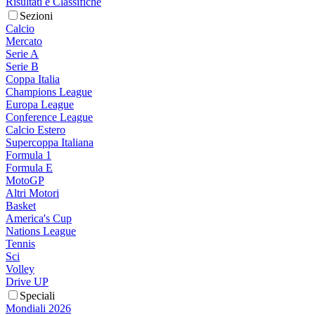
Risultati e Classifiche
Sezioni
Calcio
Mercato
Serie A
Serie B
Coppa Italia
Champions League
Europa League
Conference League
Calcio Estero
Supercoppa Italiana
Formula 1
Formula E
MotoGP
Altri Motori
Basket
America's Cup
Nations League
Tennis
Sci
Volley
Drive UP
Speciali
Mondiali 2026