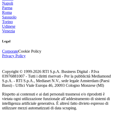
Napoli
Parma
Roma
Sassuolo
Torino
Udinese
Venezia
Legal
Corporate
Cookie Policy
Privacy Policy
Copyright © 1999-
2026
RTI S.p.A. Business Digital - P.Iva
03976881007 - Tutti i diritti riservati - Per la pubblicità Mediamond
S.p.A. - RTI S.p.A., Mediaset N.V., sede legale Amsterdam (Paesi
Bassi) - Uffici Viale Europa 46, 20093 Cologno Monzese (MI)
Rispetto ai contenuti e ai dati personali trasmessi e/o riprodotti è
vietata ogni utilizzazione funzionale all’addestramento di sistemi di
intelligenza artificiale generativa. È altresì fatto divieto espresso di
utilizzare mezzi automatizzati di data scraping.