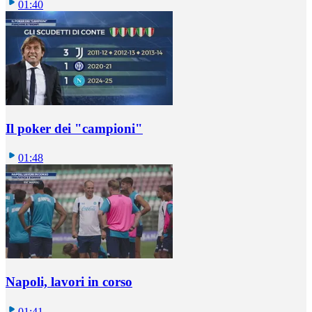
01:40
Il poker dei "campioni"
01:48
Napoli, lavori in corso
01:41