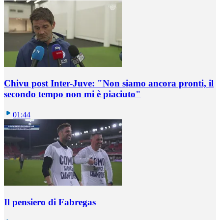
Chivu post Inter-Juve: "Non siamo ancora pronti, il
secondo tempo non mi è piaciuto"
01:44
Il pensiero di Fabregas