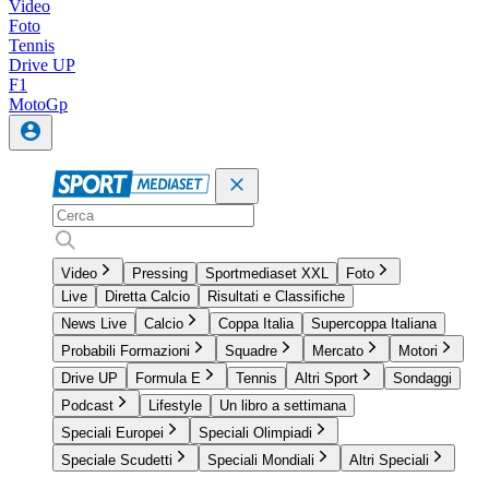
Video
Foto
Tennis
Drive UP
F1
MotoGp
Video
Pressing
Sportmediaset XXL
Foto
Live
Diretta Calcio
Risultati e Classifiche
News Live
Calcio
Coppa Italia
Supercoppa Italiana
Probabili Formazioni
Squadre
Mercato
Motori
Drive UP
Formula E
Tennis
Altri Sport
Sondaggi
Podcast
Lifestyle
Un libro a settimana
Speciali Europei
Speciali Olimpiadi
Speciale Scudetti
Speciali Mondiali
Altri Speciali