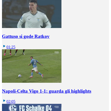
Gattuso si gode Ratkov
01:25
Napoli-Celta Vigo 1-1: guarda gli highlights
02:05