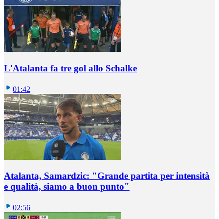
L'Atalanta fa tre gol allo Schalke
01:42
Atalanta, Samardzic: "Grande partita per intensità
e qualità, siamo a buon punto"
02:56