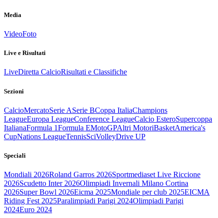
Media
Video
Foto
Live e Risultati
Live
Diretta Calcio
Risultati e Classifiche
Sezioni
Calcio
Mercato
Serie A
Serie B
Coppa Italia
Champions
League
Europa League
Conference League
Calcio Estero
Supercoppa
Italiana
Formula 1
Formula E
MotoGP
Altri Motori
Basket
America's
Cup
Nations League
Tennis
Sci
Volley
Drive UP
Speciali
Mondiali 2026
Roland Garros 2026
Sportmediaset Live Riccione
2026
Scudetto Inter 2026
Olimpiadi Invernali Milano Cortina
2026
Super Bowl 2026
Eicma 2025
Mondiale per club 2025
EICMA
Riding Fest 2025
Paralimpiadi Parigi 2024
Olimpiadi Parigi
2024
Euro 2024