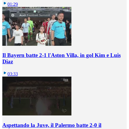
01:29
Il Bayern batte 2-1 l'Aston Villa, in gol Kim e Luis
Diaz
03:33
Aspettando la Juve, il Palermo batte 2-0 il