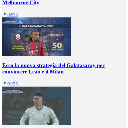
Melbourne City
02:23
Ecco la nuova strategia del Galatasaray per
convincere Leao e il Milan
01:33