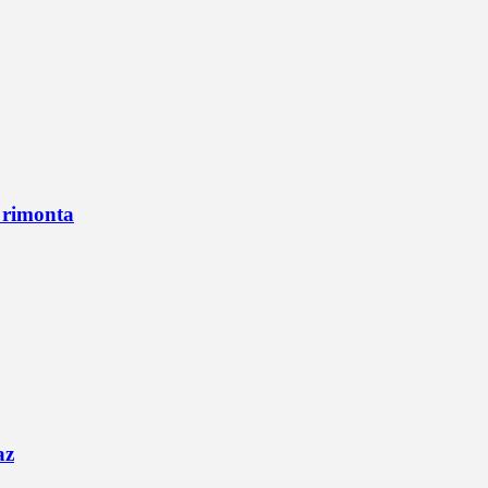
n rimonta
az