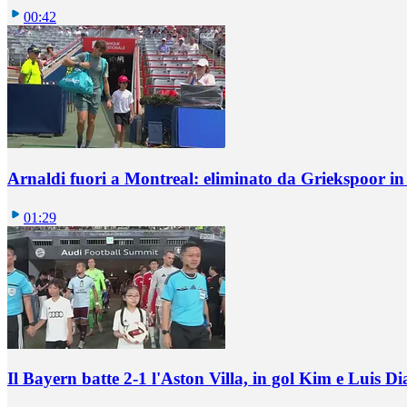
00:42
Arnaldi fuori a Montreal: eliminato da Griekspoor i
01:29
Il Bayern batte 2-1 l'Aston Villa, in gol Kim e Luis Di