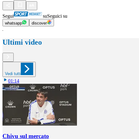
Segui
su
Seguici su
whatsapp
discover
Ultimi video
Vedi tutti
01:14
Chivu sul mercato