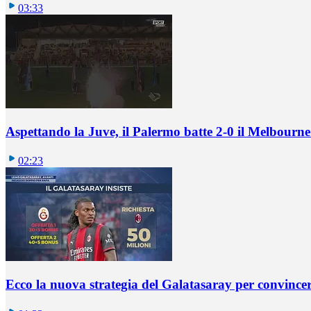
03:33
Aspettando la Juve, il Palermo batte 2-0 il Melbourne
02:23
Ecco la nuova strategia del Galatasaray per convincer