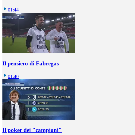
01:44
Il pensiero di Fabregas
01:40
Il poker dei "campioni"