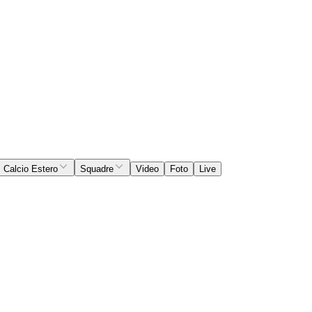
Calcio Estero
Squadre
Video
Foto
Live