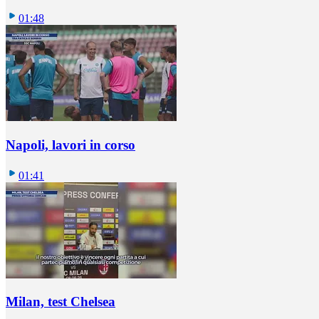
01:48
Napoli, lavori in corso
01:41
Milan, test Chelsea