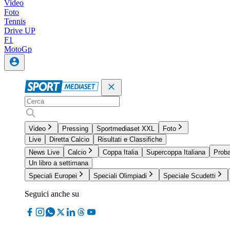
Video
Foto
Tennis
Drive UP
F1
MotoGp
Video
Pressing
Sportmediaset XXL
Foto
Live
Diretta Calcio
Risultati e Classifiche
News Live
Calcio
Coppa Italia
Supercoppa Italiana
Proba
Un libro a settimana
Speciali Europei
Speciali Olimpiadi
Speciale Scudetti
Seguici anche su