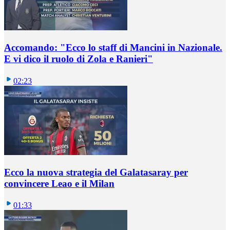
Accomando: "Ecco lo staff di Mancini in Nazionale.
E vi dico il ruolo di Zola e Ranieri"
02:23
Ecco la nuova strategia del Galatasaray per
convincere Leao e il Milan
01:33