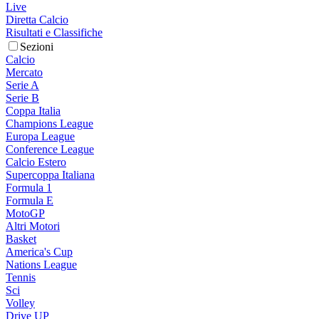
Live
Diretta Calcio
Risultati e Classifiche
Sezioni
Calcio
Mercato
Serie A
Serie B
Coppa Italia
Champions League
Europa League
Conference League
Calcio Estero
Supercoppa Italiana
Formula 1
Formula E
MotoGP
Altri Motori
Basket
America's Cup
Nations League
Tennis
Sci
Volley
Drive UP