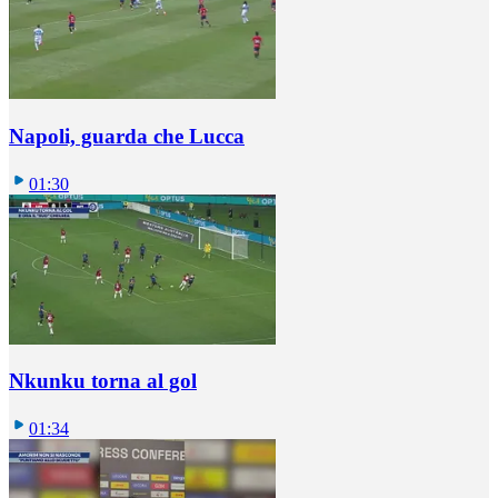
Napoli, guarda che Lucca
01:30
Nkunku torna al gol
01:34