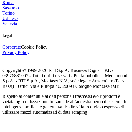
Roma
Sassuolo
Torino
Udinese
Venezia
Legal
Corporate
Cookie Policy
Privacy Policy
Copyright © 1999-
2026
RTI S.p.A. Business Digital - P.Iva
03976881007 - Tutti i diritti riservati - Per la pubblicità Mediamond
S.p.A. - RTI S.p.A., Mediaset N.V., sede legale Amsterdam (Paesi
Bassi) - Uffici Viale Europa 46, 20093 Cologno Monzese (MI)
Rispetto ai contenuti e ai dati personali trasmessi e/o riprodotti è
vietata ogni utilizzazione funzionale all’addestramento di sistemi di
intelligenza artificiale generativa. È altresì fatto divieto espresso di
utilizzare mezzi automatizzati di data scraping.