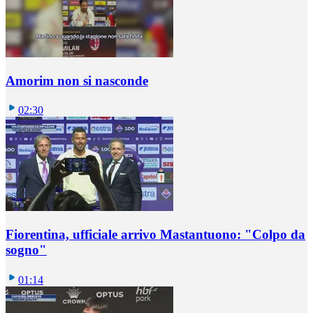
Amorim non si nasconde
02:30
Fiorentina, ufficiale arrivo Mastantuono: "Colpo da
sogno"
01:14