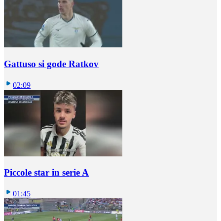
Gattuso si gode Ratkov
02:09
Piccole star in serie A
01:45