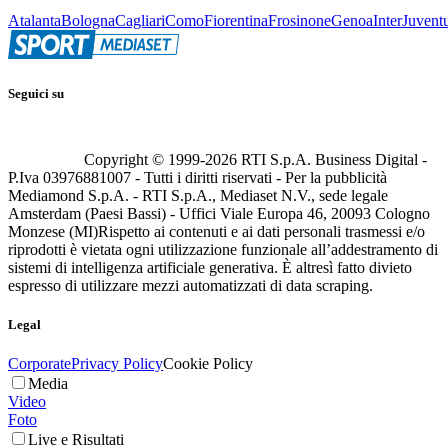
Atalanta
Bologna
Cagliari
Como
Fiorentina
Frosinone
Genoa
Inter
Juvent
Seguici su
Copyright © 1999-
2026
RTI S.p.A. Business Digital -
P.Iva 03976881007 - Tutti i diritti riservati - Per la pubblicità
Mediamond S.p.A. - RTI S.p.A., Mediaset N.V., sede legale
Amsterdam (Paesi Bassi) - Uffici Viale Europa 46, 20093 Cologno
Monzese (MI)
Rispetto ai contenuti e ai dati personali trasmessi e/o
riprodotti è vietata ogni utilizzazione funzionale all’addestramento di
sistemi di intelligenza artificiale generativa. È altresì fatto divieto
espresso di utilizzare mezzi automatizzati di data scraping.
Legal
Corporate
Privacy Policy
Cookie Policy
Media
Video
Foto
Live e Risultati