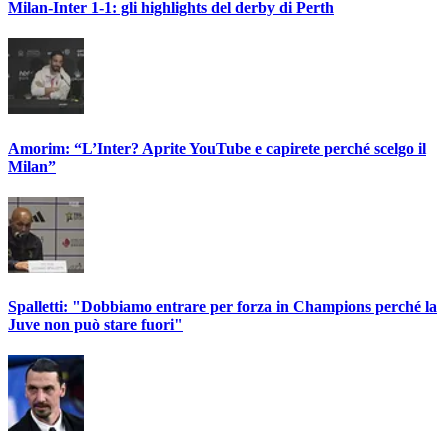
Milan-Inter 1-1: gli highlights del derby di Perth
Amorim: “L’Inter? Aprite YouTube e capirete perché scelgo il
Milan”
Spalletti: "Dobbiamo entrare per forza in Champions perché la
Juve non può stare fuori"