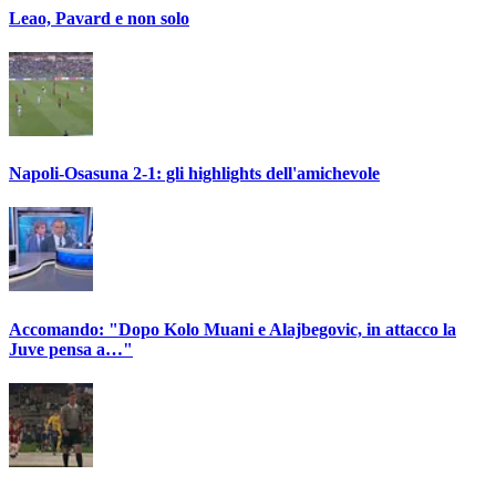
Leao, Pavard e non solo
Napoli-Osasuna 2-1: gli highlights dell'amichevole
Accomando: "Dopo Kolo Muani e Alajbegovic, in attacco la
Juve pensa a…"