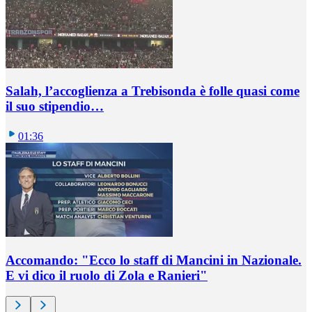
Salah, l’accoglienza a Trebisonda è folle quasi come
il suo stipendio…
01:36
Accomando: "Ecco lo staff di Mancini in Nazionale.
E vi dico il ruolo di Zola e Ranieri"