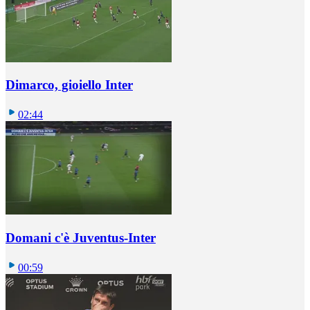
Dimarco, gioiello Inter
02:44
Domani c'è Juventus-Inter
00:59