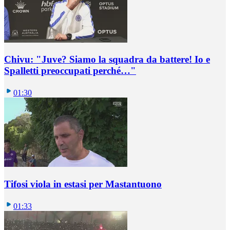
Chivu: "Juve? Siamo la squadra da battere! Io e
Spalletti preoccupati perché…"
01:30
Tifosi viola in estasi per Mastantuono
01:33