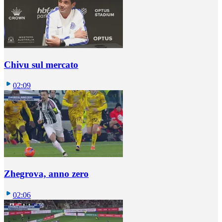
Chivu sul mercato
02:09
Zhegrova, anno zero
02:06