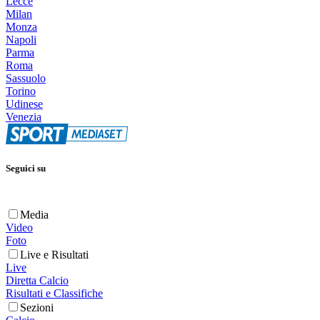
Lecce
Milan
Monza
Napoli
Parma
Roma
Sassuolo
Torino
Udinese
Venezia
Seguici su
Media
Video
Foto
Live e Risultati
Live
Diretta Calcio
Risultati e Classifiche
Sezioni