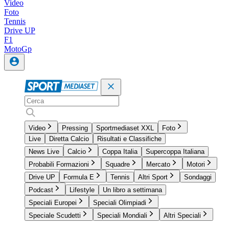
Video
Foto
Tennis
Drive UP
F1
MotoGp
Video
Pressing
Sportmediaset XXL
Foto
Live
Diretta Calcio
Risultati e Classifiche
News Live
Calcio
Coppa Italia
Supercoppa Italiana
Probabili Formazioni
Squadre
Mercato
Motori
Drive UP
Formula E
Tennis
Altri Sport
Sondaggi
Podcast
Lifestyle
Un libro a settimana
Speciali Europei
Speciali Olimpiadi
Speciale Scudetti
Speciali Mondiali
Altri Speciali