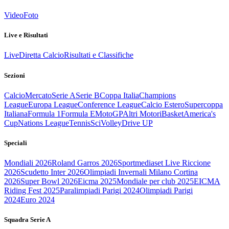
Video
Foto
Live e Risultati
Live
Diretta Calcio
Risultati e Classifiche
Sezioni
Calcio
Mercato
Serie A
Serie B
Coppa Italia
Champions
League
Europa League
Conference League
Calcio Estero
Supercoppa
Italiana
Formula 1
Formula E
MotoGP
Altri Motori
Basket
America's
Cup
Nations League
Tennis
Sci
Volley
Drive UP
Speciali
Mondiali 2026
Roland Garros 2026
Sportmediaset Live Riccione
2026
Scudetto Inter 2026
Olimpiadi Invernali Milano Cortina
2026
Super Bowl 2026
Eicma 2025
Mondiale per club 2025
EICMA
Riding Fest 2025
Paralimpiadi Parigi 2024
Olimpiadi Parigi
2024
Euro 2024
Squadra Serie A