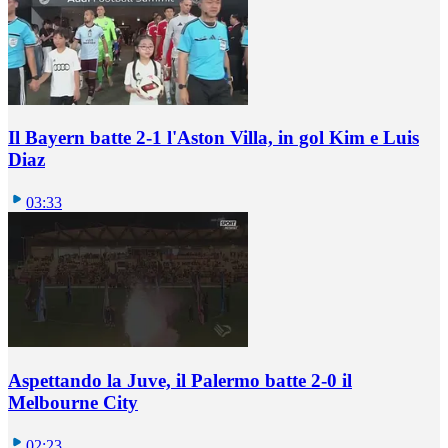
Il Bayern batte 2-1 l'Aston Villa, in gol Kim e Luis
Diaz
03:33
Aspettando la Juve, il Palermo batte 2-0 il
Melbourne City
02:23