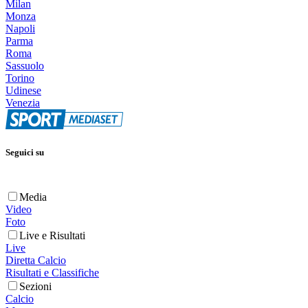
Milan
Monza
Napoli
Parma
Roma
Sassuolo
Torino
Udinese
Venezia
Seguici su
Media
Video
Foto
Live e Risultati
Live
Diretta Calcio
Risultati e Classifiche
Sezioni
Calcio