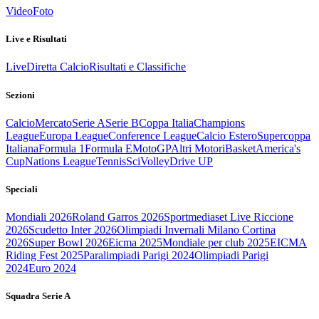
Video
Foto
Live e Risultati
Live
Diretta Calcio
Risultati e Classifiche
Sezioni
Calcio
Mercato
Serie A
Serie B
Coppa Italia
Champions
League
Europa League
Conference League
Calcio Estero
Supercoppa
Italiana
Formula 1
Formula E
MotoGP
Altri Motori
Basket
America's
Cup
Nations League
Tennis
Sci
Volley
Drive UP
Speciali
Mondiali 2026
Roland Garros 2026
Sportmediaset Live Riccione
2026
Scudetto Inter 2026
Olimpiadi Invernali Milano Cortina
2026
Super Bowl 2026
Eicma 2025
Mondiale per club 2025
EICMA
Riding Fest 2025
Paralimpiadi Parigi 2024
Olimpiadi Parigi
2024
Euro 2024
Squadra Serie A