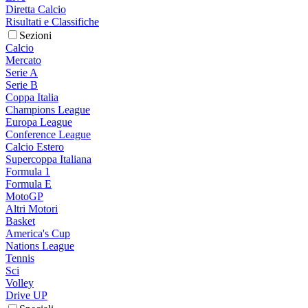
Diretta Calcio
Risultati e Classifiche
Sezioni
Calcio
Mercato
Serie A
Serie B
Coppa Italia
Champions League
Europa League
Conference League
Calcio Estero
Supercoppa Italiana
Formula 1
Formula E
MotoGP
Altri Motori
Basket
America's Cup
Nations League
Tennis
Sci
Volley
Drive UP