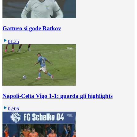
Gattuso si gode Ratkov
01:25
Napoli-Celta Vigo 1-1: guarda gli highlights
02:05