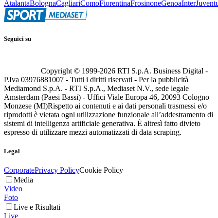
Atalanta
Bologna
Cagliari
Como
Fiorentina
Frosinone
Genoa
Inter
Juvent
Seguici su
Copyright © 1999-
2026
RTI S.p.A. Business Digital -
P.Iva 03976881007 - Tutti i diritti riservati - Per la pubblicità
Mediamond S.p.A. - RTI S.p.A., Mediaset N.V., sede legale
Amsterdam (Paesi Bassi) - Uffici Viale Europa 46, 20093 Cologno
Monzese (MI)
Rispetto ai contenuti e ai dati personali trasmessi e/o
riprodotti è vietata ogni utilizzazione funzionale all’addestramento di
sistemi di intelligenza artificiale generativa. È altresì fatto divieto
espresso di utilizzare mezzi automatizzati di data scraping.
Legal
Corporate
Privacy Policy
Cookie Policy
Media
Video
Foto
Live e Risultati
Live