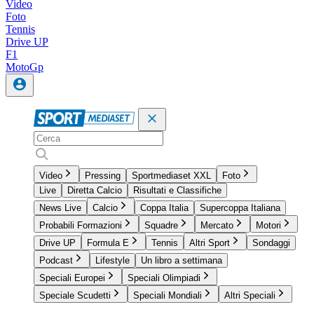
Video
Foto
Tennis
Drive UP
F1
MotoGp
Video
Pressing
Sportmediaset XXL
Foto
Live
Diretta Calcio
Risultati e Classifiche
News Live
Calcio
Coppa Italia
Supercoppa Italiana
Probabili Formazioni
Squadre
Mercato
Motori
Drive UP
Formula E
Tennis
Altri Sport
Sondaggi
Podcast
Lifestyle
Un libro a settimana
Speciali Europei
Speciali Olimpiadi
Speciale Scudetti
Speciali Mondiali
Altri Speciali