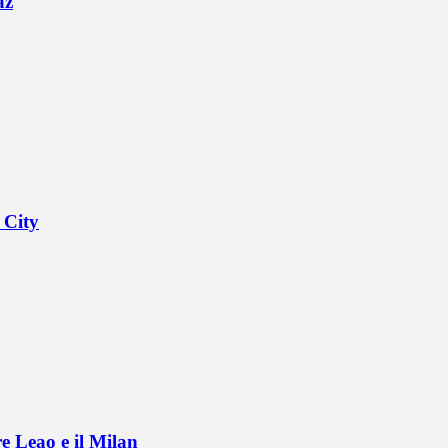
az
 City
e Leao e il Milan