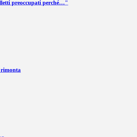
lletti preoccupati perché…"
n rimonta