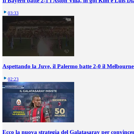
Il Bayern batte 2-1 l'Aston Villa, in gol Kim e Luis Di
03:33
Aspettando la Juve, il Palermo batte 2-0 il Melbourne
02:23
Ecco la nuova strategia del Galatasaray per convincer