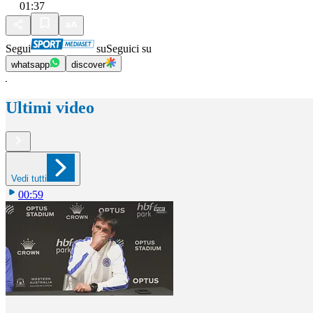
01:37
Segui
su
Seguici su
whatsapp
discover
Ultimi video
Vedi tutti
00:59