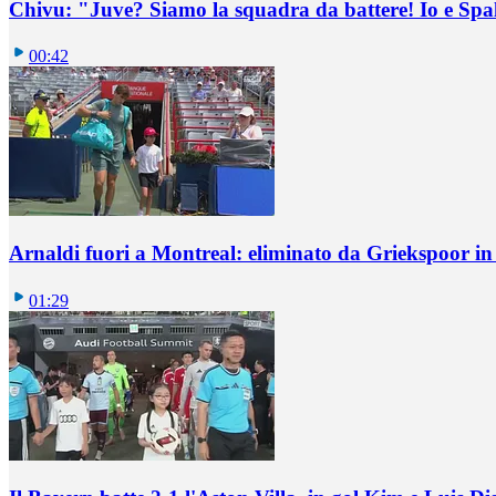
Chivu: "Juve? Siamo la squadra da battere! Io e Spa
00:42
Arnaldi fuori a Montreal: eliminato da Griekspoor i
01:29