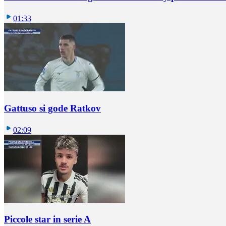
01:33
Gattuso si gode Ratkov
02:09
Piccole star in serie A