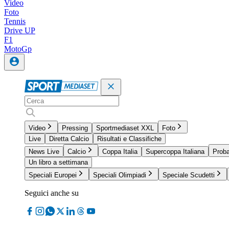
Video
Foto
Tennis
Drive UP
F1
MotoGp
Video
Pressing
Sportmediaset XXL
Foto
Live
Diretta Calcio
Risultati e Classifiche
News Live
Calcio
Coppa Italia
Supercoppa Italiana
Proba
Un libro a settimana
Speciali Europei
Speciali Olimpiadi
Speciale Scudetti
Seguici anche su