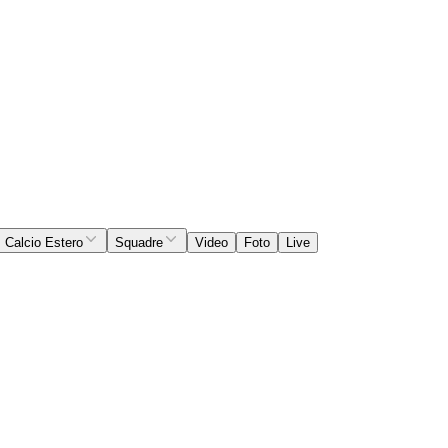
Calcio Estero
Squadre
Video
Foto
Live