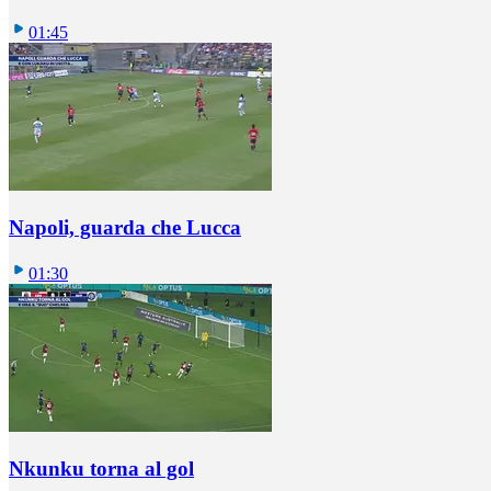
01:45
Napoli, guarda che Lucca
01:30
Nkunku torna al gol