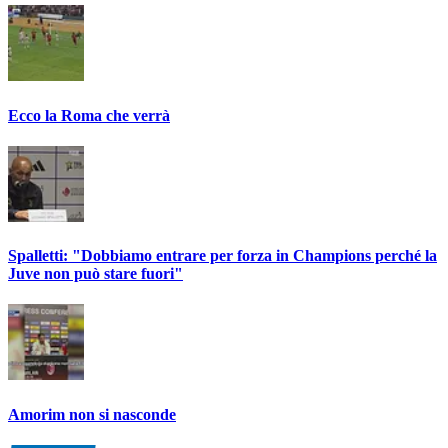
Ecco la Roma che verrà
Spalletti: "Dobbiamo entrare per forza in Champions perché la
Juve non può stare fuori"
Amorim non si nasconde