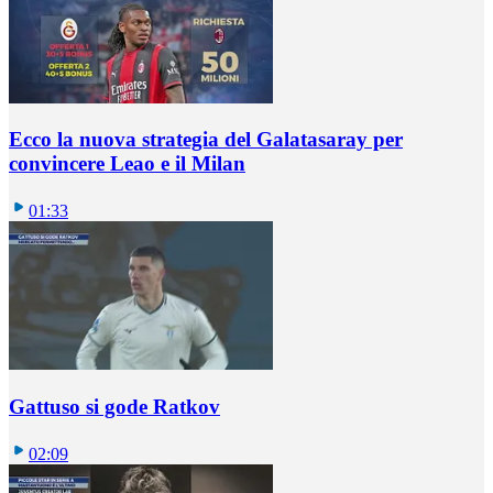
Ecco la nuova strategia del Galatasaray per
convincere Leao e il Milan
01:33
Gattuso si gode Ratkov
02:09