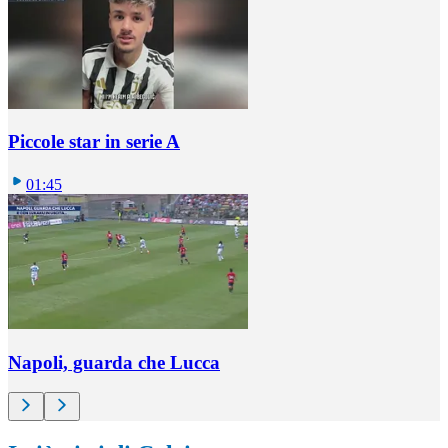
Piccole star in serie A
01:45
Napoli, guarda che Lucca