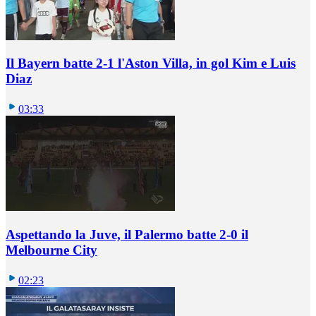
Il Bayern batte 2-1 l'Aston Villa, in gol Kim e Luis
Diaz
03:33
Aspettando la Juve, il Palermo batte 2-0 il
Melbourne City
02:23