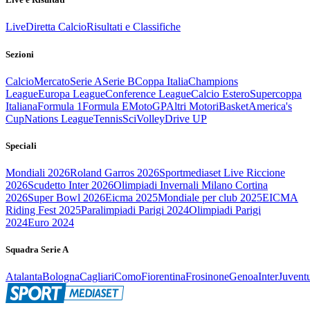
Live
Diretta Calcio
Risultati e Classifiche
Sezioni
Calcio
Mercato
Serie A
Serie B
Coppa Italia
Champions
League
Europa League
Conference League
Calcio Estero
Supercoppa
Italiana
Formula 1
Formula E
MotoGP
Altri Motori
Basket
America's
Cup
Nations League
Tennis
Sci
Volley
Drive UP
Speciali
Mondiali 2026
Roland Garros 2026
Sportmediaset Live Riccione
2026
Scudetto Inter 2026
Olimpiadi Invernali Milano Cortina
2026
Super Bowl 2026
Eicma 2025
Mondiale per club 2025
EICMA
Riding Fest 2025
Paralimpiadi Parigi 2024
Olimpiadi Parigi
2024
Euro 2024
Squadra Serie A
Atalanta
Bologna
Cagliari
Como
Fiorentina
Frosinone
Genoa
Inter
Juvent