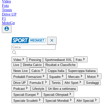
Video
Foto
Tennis
Drive UP
F1
MotoGp
Video
Pressing
Sportmediaset XXL
Foto
Live
Diretta Calcio
Risultati e Classifiche
News Live
Calcio
Coppa Italia
Supercoppa Italiana
Probabili Formazioni
Squadre
Mercato
Motori
Drive UP
Formula E
Tennis
Altri Sport
Sondaggi
Podcast
Lifestyle
Un libro a settimana
Speciali Europei
Speciali Olimpiadi
Speciale Scudetti
Speciali Mondiali
Altri Speciali