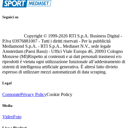
Seguici su
Copyright © 1999-
2026
RTI S.p.A. Business Digital -
P.Iva 03976881007 - Tutti i diritti riservati - Per la pubblicità
Mediamond S.p.A. - RTI S.p.A., Mediaset N.V., sede legale
Amsterdam (Paesi Bassi) - Uffici Viale Europa 46, 20093 Cologno
Monzese (MI)
Rispetto ai contenuti e ai dati personali trasmessi e/o
riprodotti è vietata ogni utilizzazione funzionale all’addestramento di
sistemi di intelligenza artificiale generativa. È altresì fatto divieto
espresso di utilizzare mezzi automatizzati di data scraping.
Legal
Corporate
Privacy Policy
Cookie Policy
Media
Video
Foto
Live e Risultati