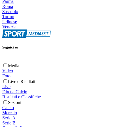
Parma
Roma
Sassuolo
Torino
Udinese
Venezia
Seguici su
Media
Video
Foto
Live e Risultati
Live
Diretta Calcio
Risultati e Classifiche
Sezioni
Calcio
Mercato
Serie A
Serie B