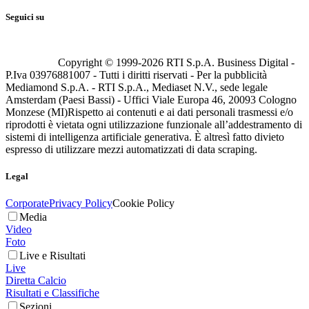
Seguici su
Copyright © 1999-
2026
RTI S.p.A. Business Digital -
P.Iva 03976881007 - Tutti i diritti riservati - Per la pubblicità
Mediamond S.p.A. - RTI S.p.A., Mediaset N.V., sede legale
Amsterdam (Paesi Bassi) - Uffici Viale Europa 46, 20093 Cologno
Monzese (MI)
Rispetto ai contenuti e ai dati personali trasmessi e/o
riprodotti è vietata ogni utilizzazione funzionale all’addestramento di
sistemi di intelligenza artificiale generativa. È altresì fatto divieto
espresso di utilizzare mezzi automatizzati di data scraping.
Legal
Corporate
Privacy Policy
Cookie Policy
Media
Video
Foto
Live e Risultati
Live
Diretta Calcio
Risultati e Classifiche
Sezioni