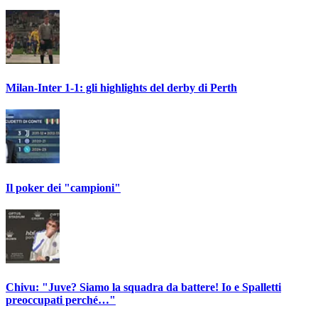
Milan-Inter 1-1: gli highlights del derby di Perth
Il poker dei "campioni"
Chivu: "Juve? Siamo la squadra da battere! Io e Spalletti
preoccupati perché…"