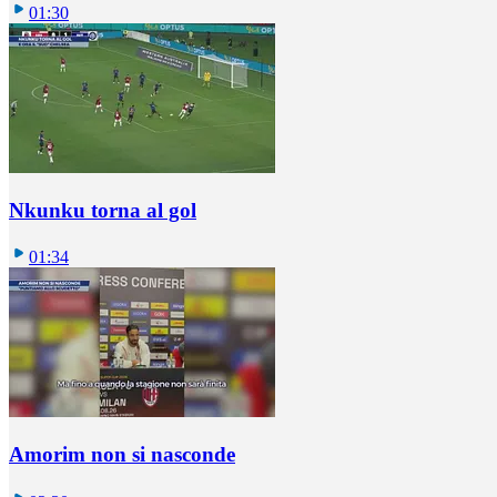
01:30
Nkunku torna al gol
01:34
Amorim non si nasconde