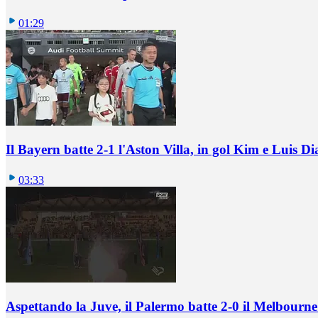
01:29
Il Bayern batte 2-1 l'Aston Villa, in gol Kim e Luis Di
03:33
Aspettando la Juve, il Palermo batte 2-0 il Melbourne