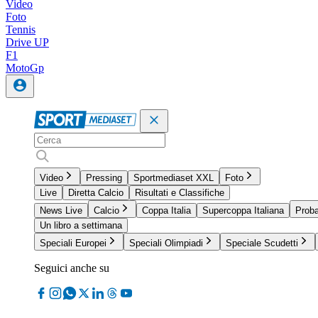
Video
Foto
Tennis
Drive UP
F1
MotoGp
Video
Pressing
Sportmediaset XXL
Foto
Live
Diretta Calcio
Risultati e Classifiche
News Live
Calcio
Coppa Italia
Supercoppa Italiana
Proba
Un libro a settimana
Speciali Europei
Speciali Olimpiadi
Speciale Scudetti
Seguici anche su