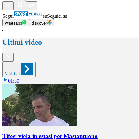
Segui
su
Seguici su
whatsapp
discover
Ultimi video
Vedi tutti
01:30
Tifosi viola in estasi per Mastantuono