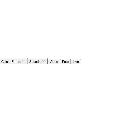
Calcio Estero
Squadre
Video
Foto
Live