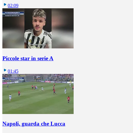
02:09
Piccole star in serie A
01:45
Napoli, guarda che Lucca