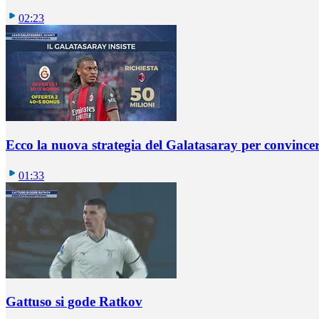
02:23
Ecco la nuova strategia del Galatasaray per convincer
01:33
Gattuso si gode Ratkov