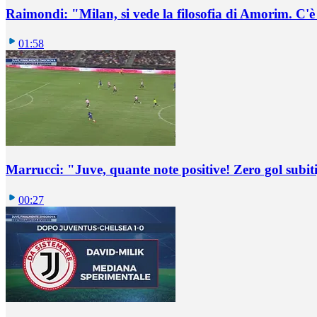
Raimondi: "Milan, si vede la filosofia di Amorim. C'
01:58
Marrucci: "Juve, quante note positive! Zero gol subiti,
00:27