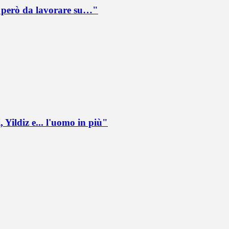
è però da lavorare su…"
 Yildiz e... l'uomo in più"