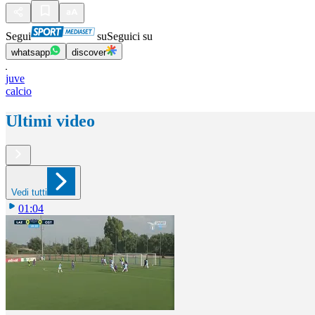
Segui
su
Seguici su
whatsapp
discover
juve
calcio
Ultimi video
Vedi tutti
01:04