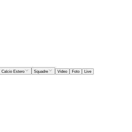
Calcio Estero
Squadre
Video
Foto
Live