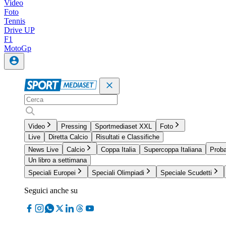
Video
Foto
Tennis
Drive UP
F1
MotoGp
Video
Pressing
Sportmediaset XXL
Foto
Live
Diretta Calcio
Risultati e Classifiche
News Live
Calcio
Coppa Italia
Supercoppa Italiana
Proba
Un libro a settimana
Speciali Europei
Speciali Olimpiadi
Speciale Scudetti
Seguici anche su