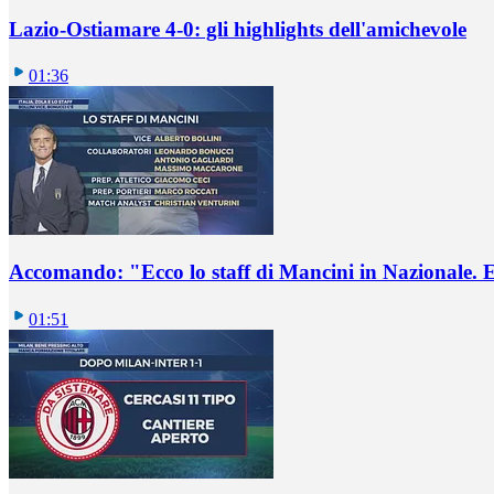
Lazio-Ostiamare 4-0: gli highlights dell'amichevole
01:36
Accomando: "Ecco lo staff di Mancini in Nazionale. E 
01:51