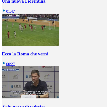
Una nuova Fiorentina
01:47
Ecco la Roma che verrà
00:27
Xabi pazzo di palestra