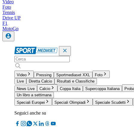
Video
Foto
Tennis
Drive UP
F1
MotoGp
Video
Pressing
Sportmediaset XXL
Foto
Live
Diretta Calcio
Risultati e Classifiche
News Live
Calcio
Coppa Italia
Supercoppa Italiana
Proba
Un libro a settimana
Speciali Europei
Speciali Olimpiadi
Speciale Scudetti
Seguici anche su