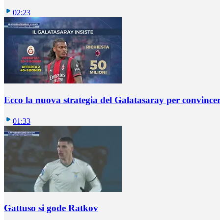
02:23
Ecco la nuova strategia del Galatasaray per convincer
01:33
Gattuso si gode Ratkov