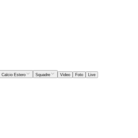
Calcio Estero
Squadre
Video
Foto
Live