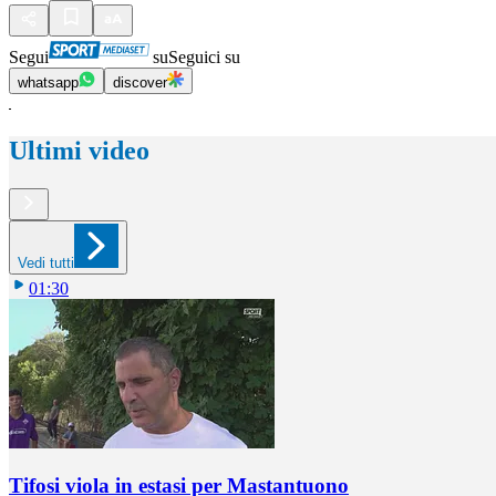
Segui
su
Seguici su
whatsapp
discover
Ultimi video
Vedi tutti
01:30
Tifosi viola in estasi per Mastantuono