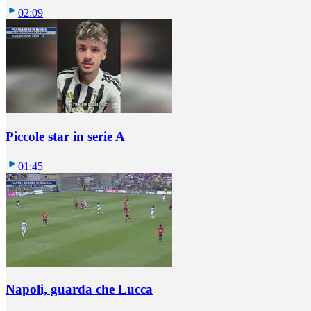
02:09
Piccole star in serie A
01:45
Napoli, guarda che Lucca