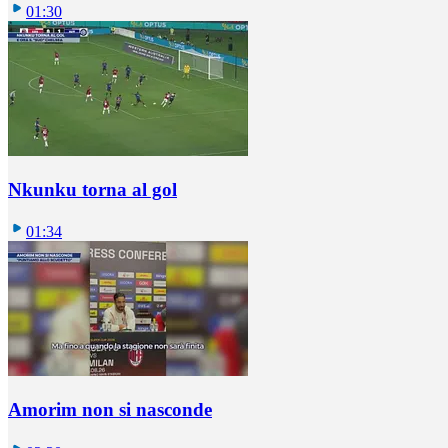
01:30
Nkunku torna al gol
01:34
Amorim non si nasconde