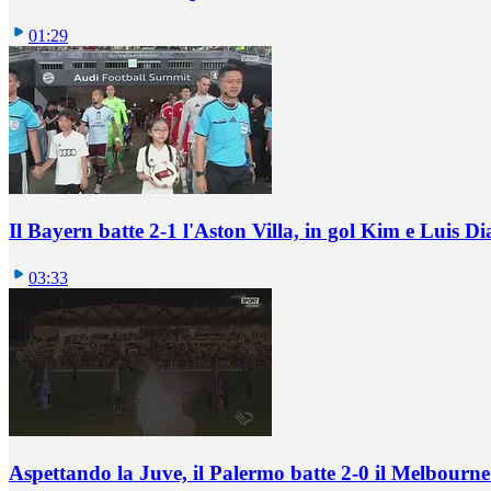
01:29
Il Bayern batte 2-1 l'Aston Villa, in gol Kim e Luis Di
03:33
Aspettando la Juve, il Palermo batte 2-0 il Melbourne