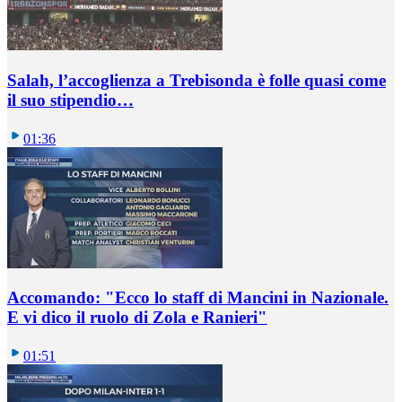
Salah, l’accoglienza a Trebisonda è folle quasi come
il suo stipendio…
01:36
Accomando: "Ecco lo staff di Mancini in Nazionale.
E vi dico il ruolo di Zola e Ranieri"
01:51