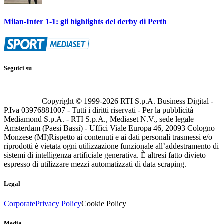
Milan-Inter 1-1: gli highlights del derby di Perth
Seguici su
Copyright © 1999-
2026
RTI S.p.A. Business Digital -
P.Iva 03976881007 - Tutti i diritti riservati - Per la pubblicità
Mediamond S.p.A. - RTI S.p.A., Mediaset N.V., sede legale
Amsterdam (Paesi Bassi) - Uffici Viale Europa 46, 20093 Cologno
Monzese (MI)
Rispetto ai contenuti e ai dati personali trasmessi e/o
riprodotti è vietata ogni utilizzazione funzionale all’addestramento di
sistemi di intelligenza artificiale generativa. È altresì fatto divieto
espresso di utilizzare mezzi automatizzati di data scraping.
Legal
Corporate
Privacy Policy
Cookie Policy
Media