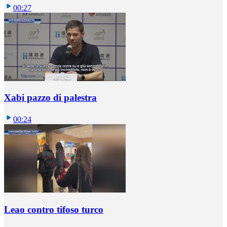
00:27
Xabi pazzo di palestra
00:24
Leao contro tifoso turco