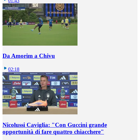
01:43
Da Amorim a Chivu
02:18
Nicolussi Caviglia: "Con Guccini grande
opportunità di fare quattro chiacchere"