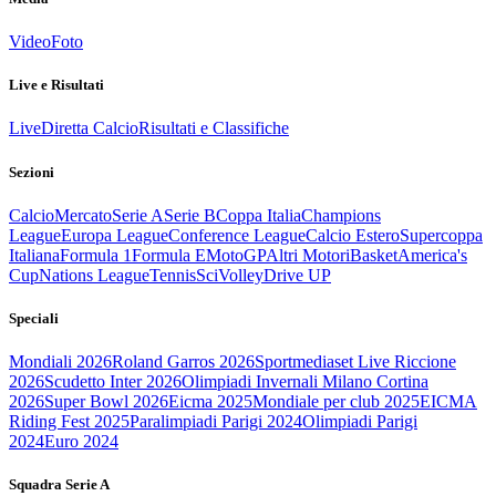
Video
Foto
Live e Risultati
Live
Diretta Calcio
Risultati e Classifiche
Sezioni
Calcio
Mercato
Serie A
Serie B
Coppa Italia
Champions
League
Europa League
Conference League
Calcio Estero
Supercoppa
Italiana
Formula 1
Formula E
MotoGP
Altri Motori
Basket
America's
Cup
Nations League
Tennis
Sci
Volley
Drive UP
Speciali
Mondiali 2026
Roland Garros 2026
Sportmediaset Live Riccione
2026
Scudetto Inter 2026
Olimpiadi Invernali Milano Cortina
2026
Super Bowl 2026
Eicma 2025
Mondiale per club 2025
EICMA
Riding Fest 2025
Paralimpiadi Parigi 2024
Olimpiadi Parigi
2024
Euro 2024
Squadra Serie A