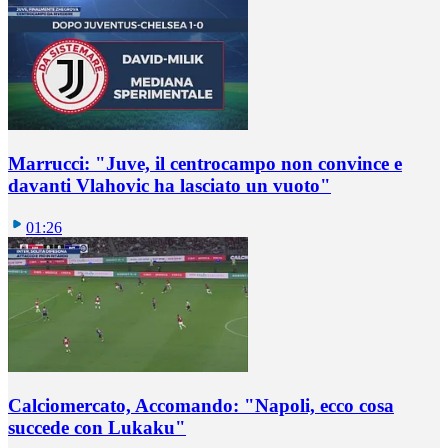
Marrucci: "Juve, il centrocampo non convince e
davanti Vlahovic ha lasciato un vuoto"
01:26
Calciomercato, Accomando: "Napoli, ecco cosa
succede con Lukaku"