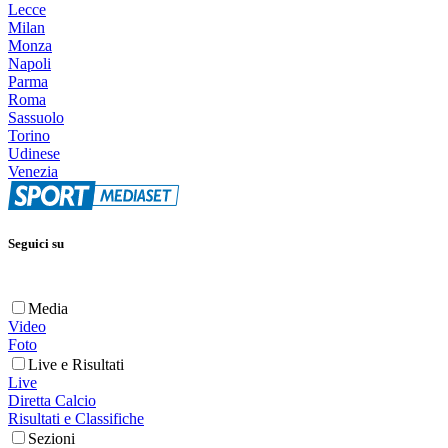
Lecce
Milan
Monza
Napoli
Parma
Roma
Sassuolo
Torino
Udinese
Venezia
Seguici su
Media
Video
Foto
Live e Risultati
Live
Diretta Calcio
Risultati e Classifiche
Sezioni