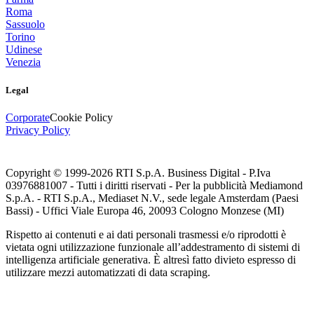
Roma
Sassuolo
Torino
Udinese
Venezia
Legal
Corporate
Cookie Policy
Privacy Policy
Copyright © 1999-
2026
RTI S.p.A. Business Digital - P.Iva
03976881007 - Tutti i diritti riservati - Per la pubblicità Mediamond
S.p.A. - RTI S.p.A., Mediaset N.V., sede legale Amsterdam (Paesi
Bassi) - Uffici Viale Europa 46, 20093 Cologno Monzese (MI)
Rispetto ai contenuti e ai dati personali trasmessi e/o riprodotti è
vietata ogni utilizzazione funzionale all’addestramento di sistemi di
intelligenza artificiale generativa. È altresì fatto divieto espresso di
utilizzare mezzi automatizzati di data scraping.