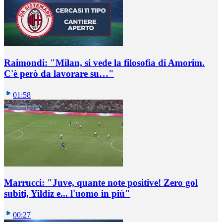
Raimondi: "Milan, si vede la filosofia di Amorim.
C'è però da lavorare su…"
01:58
Marrucci: "Juve, quante note positive! Zero gol
subiti, Yildiz e... l'uomo in più"
00:27