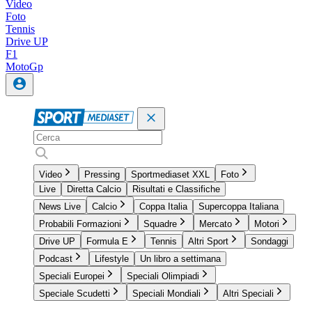
Video
Foto
Tennis
Drive UP
F1
MotoGp
Video
Pressing
Sportmediaset XXL
Foto
Live
Diretta Calcio
Risultati e Classifiche
News Live
Calcio
Coppa Italia
Supercoppa Italiana
Probabili Formazioni
Squadre
Mercato
Motori
Drive UP
Formula E
Tennis
Altri Sport
Sondaggi
Podcast
Lifestyle
Un libro a settimana
Speciali Europei
Speciali Olimpiadi
Speciale Scudetti
Speciali Mondiali
Altri Speciali