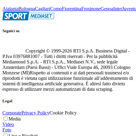
Atalanta
Bologna
Cagliari
Como
Fiorentina
Frosinone
Genoa
Inter
Juvent
Seguici su
Copyright © 1999-
2026
RTI S.p.A. Business Digital -
P.Iva 03976881007 - Tutti i diritti riservati - Per la pubblicità
Mediamond S.p.A. - RTI S.p.A., Mediaset N.V., sede legale
Amsterdam (Paesi Bassi) - Uffici Viale Europa 46, 20093 Cologno
Monzese (MI)
Rispetto ai contenuti e ai dati personali trasmessi e/o
riprodotti è vietata ogni utilizzazione funzionale all’addestramento di
sistemi di intelligenza artificiale generativa. È altresì fatto divieto
espresso di utilizzare mezzi automatizzati di data scraping.
Legal
Corporate
Privacy Policy
Cookie Policy
Media
Video
Foto
Live e Risultati