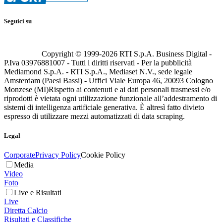
Seguici su
Copyright © 1999-
2026
RTI S.p.A. Business Digital -
P.Iva 03976881007 - Tutti i diritti riservati - Per la pubblicità
Mediamond S.p.A. - RTI S.p.A., Mediaset N.V., sede legale
Amsterdam (Paesi Bassi) - Uffici Viale Europa 46, 20093 Cologno
Monzese (MI)
Rispetto ai contenuti e ai dati personali trasmessi e/o
riprodotti è vietata ogni utilizzazione funzionale all’addestramento di
sistemi di intelligenza artificiale generativa. È altresì fatto divieto
espresso di utilizzare mezzi automatizzati di data scraping.
Legal
Corporate
Privacy Policy
Cookie Policy
Media
Video
Foto
Live e Risultati
Live
Diretta Calcio
Risultati e Classifiche