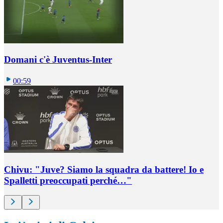
Domani c'è Juventus-Inter
00:59
Chivu: "Juve? Siamo la squadra da battere! Io e
Spalletti preoccupati perché…"