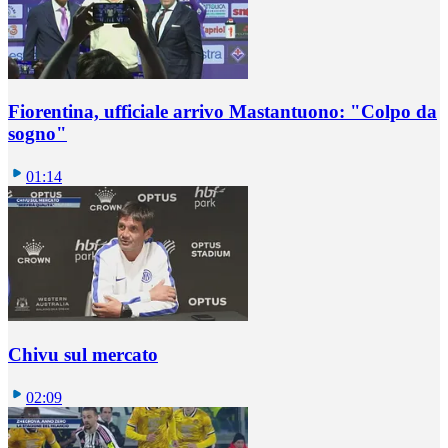
Fiorentina, ufficiale arrivo Mastantuono: "Colpo da
sogno"
01:14
Chivu sul mercato
02:09