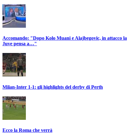
Accomando: "Dopo Kolo Muani e Alajbegovic, in attacco la
Juve pensa a…"
Milan-Inter 1-1: gli highlights del derby di Perth
Ecco la Roma che verrà