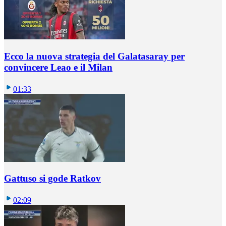
Ecco la nuova strategia del Galatasaray per
convincere Leao e il Milan
01:33
Gattuso si gode Ratkov
02:09