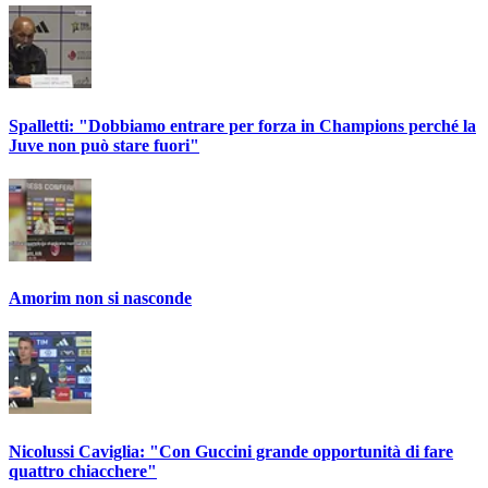
Spalletti: "Dobbiamo entrare per forza in Champions perché la
Juve non può stare fuori"
Amorim non si nasconde
Nicolussi Caviglia: "Con Guccini grande opportunità di fare
quattro chiacchere"