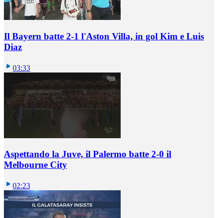
Il Bayern batte 2-1 l'Aston Villa, in gol Kim e Luis
Diaz
03:33
Aspettando la Juve, il Palermo batte 2-0 il
Melbourne City
02:23