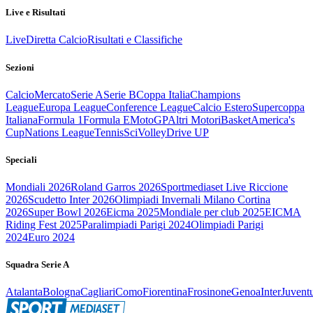
Live e Risultati
Live
Diretta Calcio
Risultati e Classifiche
Sezioni
Calcio
Mercato
Serie A
Serie B
Coppa Italia
Champions
League
Europa League
Conference League
Calcio Estero
Supercoppa
Italiana
Formula 1
Formula E
MotoGP
Altri Motori
Basket
America's
Cup
Nations League
Tennis
Sci
Volley
Drive UP
Speciali
Mondiali 2026
Roland Garros 2026
Sportmediaset Live Riccione
2026
Scudetto Inter 2026
Olimpiadi Invernali Milano Cortina
2026
Super Bowl 2026
Eicma 2025
Mondiale per club 2025
EICMA
Riding Fest 2025
Paralimpiadi Parigi 2024
Olimpiadi Parigi
2024
Euro 2024
Squadra Serie A
Atalanta
Bologna
Cagliari
Como
Fiorentina
Frosinone
Genoa
Inter
Juvent