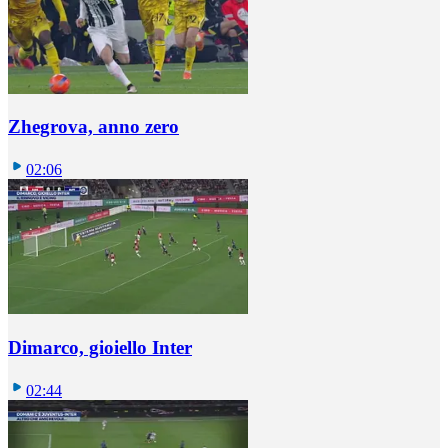
Zhegrova, anno zero
02:06
Dimarco, gioiello Inter
02:44