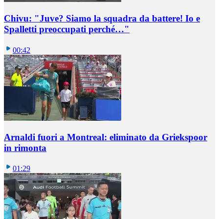
Chivu: "Juve? Siamo la squadra da battere! Io e
Spalletti preoccupati perché…"
00:42
Arnaldi fuori a Montreal: eliminato da Griekspoor
in rimonta
01:29