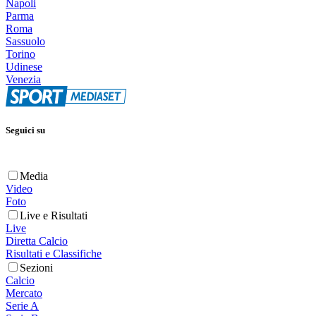
Napoli
Parma
Roma
Sassuolo
Torino
Udinese
Venezia
Seguici su
Media
Video
Foto
Live e Risultati
Live
Diretta Calcio
Risultati e Classifiche
Sezioni
Calcio
Mercato
Serie A