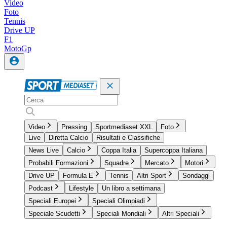
Video
Foto
Tennis
Drive UP
F1
MotoGp
Video
Pressing
Sportmediaset XXL
Foto
Live
Diretta Calcio
Risultati e Classifiche
News Live
Calcio
Coppa Italia
Supercoppa Italiana
Probabili Formazioni
Squadre
Mercato
Motori
Drive UP
Formula E
Tennis
Altri Sport
Sondaggi
Podcast
Lifestyle
Un libro a settimana
Speciali Europei
Speciali Olimpiadi
Speciale Scudetti
Speciali Mondiali
Altri Speciali