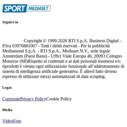
Seguici su
Copyright © 1999-
2026
RTI S.p.A. Business Digital -
P.Iva 03976881007 - Tutti i diritti riservati - Per la pubblicità
Mediamond S.p.A. - RTI S.p.A., Mediaset N.V., sede legale
Amsterdam (Paesi Bassi) - Uffici Viale Europa 46, 20093 Cologno
Monzese (MI)
Rispetto ai contenuti e ai dati personali trasmessi e/o
riprodotti è vietata ogni utilizzazione funzionale all’addestramento di
sistemi di intelligenza artificiale generativa. È altresì fatto divieto
espresso di utilizzare mezzi automatizzati di data scraping.
Legal
Corporate
Privacy Policy
Cookie Policy
Media
Video
Foto