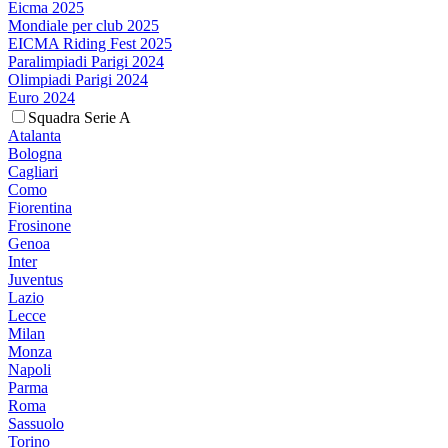
Eicma 2025
Mondiale per club 2025
EICMA Riding Fest 2025
Paralimpiadi Parigi 2024
Olimpiadi Parigi 2024
Euro 2024
Squadra Serie A
Atalanta
Bologna
Cagliari
Como
Fiorentina
Frosinone
Genoa
Inter
Juventus
Lazio
Lecce
Milan
Monza
Napoli
Parma
Roma
Sassuolo
Torino