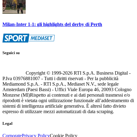
Milan-Inter 1-1: gli highlights del derby di Perth
Seguici su
Copyright © 1999-
2026
RTI S.p.A. Business Digital -
P.Iva 03976881007 - Tutti i diritti riservati - Per la pubblicità
Mediamond S.p.A. - RTI S.p.A., Mediaset N.V., sede legale
Amsterdam (Paesi Bassi) - Uffici Viale Europa 46, 20093 Cologno
Monzese (MI)
Rispetto ai contenuti e ai dati personali trasmessi e/o
riprodotti è vietata ogni utilizzazione funzionale all’addestramento di
sistemi di intelligenza artificiale generativa. È altresì fatto divieto
espresso di utilizzare mezzi automatizzati di data scraping.
Legal
Corporate
Privacy Policy
Cookie Policy