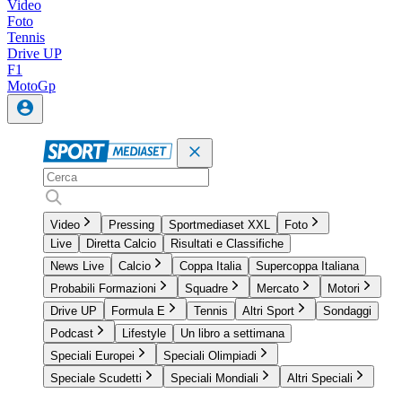
Video
Foto
Tennis
Drive UP
F1
MotoGp
Video
Pressing
Sportmediaset XXL
Foto
Live
Diretta Calcio
Risultati e Classifiche
News Live
Calcio
Coppa Italia
Supercoppa Italiana
Probabili Formazioni
Squadre
Mercato
Motori
Drive UP
Formula E
Tennis
Altri Sport
Sondaggi
Podcast
Lifestyle
Un libro a settimana
Speciali Europei
Speciali Olimpiadi
Speciale Scudetti
Speciali Mondiali
Altri Speciali