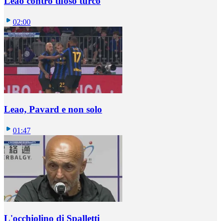
Leao contro tifoso turco
02:00
Leao, Pavard e non solo
01:47
L'occhiolino di Spalletti