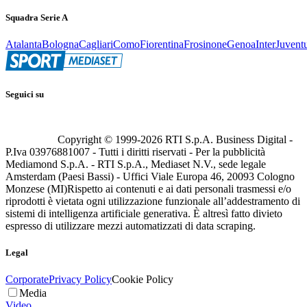
Squadra Serie A
Atalanta
Bologna
Cagliari
Como
Fiorentina
Frosinone
Genoa
Inter
Juvent
Seguici su
Copyright © 1999-
2026
RTI S.p.A. Business Digital -
P.Iva 03976881007 - Tutti i diritti riservati - Per la pubblicità
Mediamond S.p.A. - RTI S.p.A., Mediaset N.V., sede legale
Amsterdam (Paesi Bassi) - Uffici Viale Europa 46, 20093 Cologno
Monzese (MI)
Rispetto ai contenuti e ai dati personali trasmessi e/o
riprodotti è vietata ogni utilizzazione funzionale all’addestramento di
sistemi di intelligenza artificiale generativa. È altresì fatto divieto
espresso di utilizzare mezzi automatizzati di data scraping.
Legal
Corporate
Privacy Policy
Cookie Policy
Media
Video