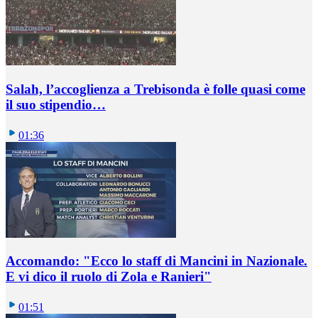
Salah, l’accoglienza a Trebisonda è folle quasi come
il suo stipendio…
01:36
Accomando: "Ecco lo staff di Mancini in Nazionale.
E vi dico il ruolo di Zola e Ranieri"
01:51