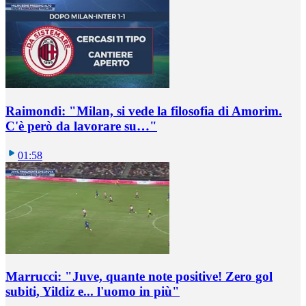
Raimondi: "Milan, si vede la filosofia di Amorim.
C'è però da lavorare su…"
01:58
Marrucci: "Juve, quante note positive! Zero gol
subiti, Yildiz e... l'uomo in più"