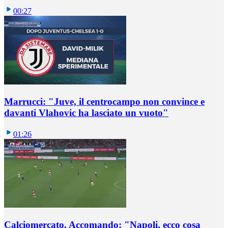
00:27
Marrucci: "Juve, il centrocampo non convince e
davanti Vlahovic ha lasciato un vuoto"
01:26
Calciomercato, Accomando: "Napoli, ecco cosa