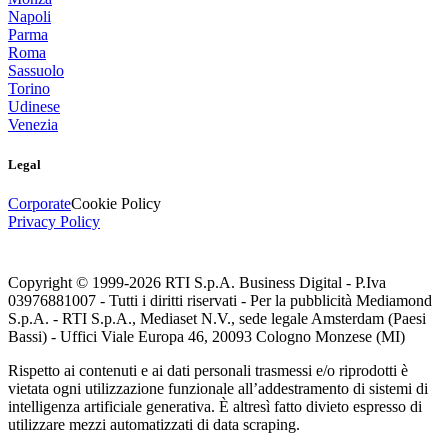
Napoli
Parma
Roma
Sassuolo
Torino
Udinese
Venezia
Legal
Corporate
Cookie Policy
Privacy Policy
Copyright © 1999-
2026
RTI S.p.A. Business Digital - P.Iva
03976881007 - Tutti i diritti riservati - Per la pubblicità Mediamond
S.p.A. - RTI S.p.A., Mediaset N.V., sede legale Amsterdam (Paesi
Bassi) - Uffici Viale Europa 46, 20093 Cologno Monzese (MI)
Rispetto ai contenuti e ai dati personali trasmessi e/o riprodotti è
vietata ogni utilizzazione funzionale all’addestramento di sistemi di
intelligenza artificiale generativa. È altresì fatto divieto espresso di
utilizzare mezzi automatizzati di data scraping.