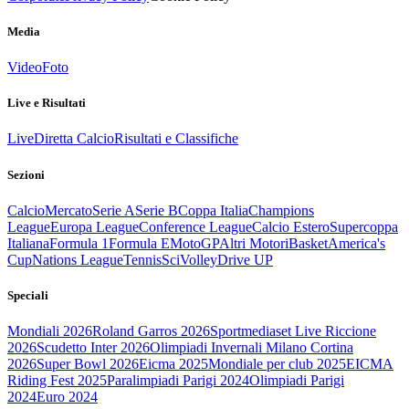
Media
Video
Foto
Live e Risultati
Live
Diretta Calcio
Risultati e Classifiche
Sezioni
Calcio
Mercato
Serie A
Serie B
Coppa Italia
Champions
League
Europa League
Conference League
Calcio Estero
Supercoppa
Italiana
Formula 1
Formula E
MotoGP
Altri Motori
Basket
America's
Cup
Nations League
Tennis
Sci
Volley
Drive UP
Speciali
Mondiali 2026
Roland Garros 2026
Sportmediaset Live Riccione
2026
Scudetto Inter 2026
Olimpiadi Invernali Milano Cortina
2026
Super Bowl 2026
Eicma 2025
Mondiale per club 2025
EICMA
Riding Fest 2025
Paralimpiadi Parigi 2024
Olimpiadi Parigi
2024
Euro 2024