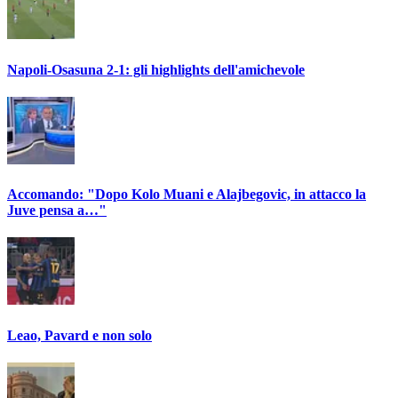
Napoli-Osasuna 2-1: gli highlights dell'amichevole
Accomando: "Dopo Kolo Muani e Alajbegovic, in attacco la
Juve pensa a…"
Leao, Pavard e non solo