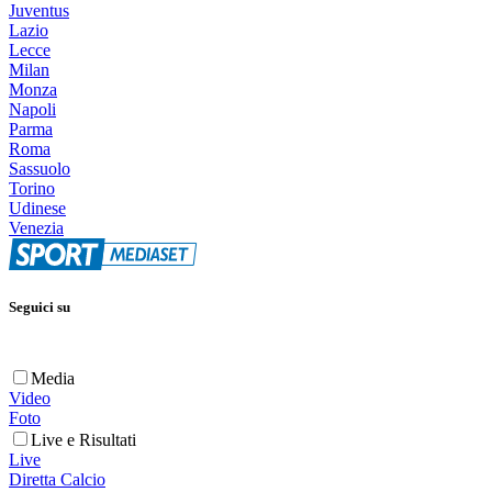
Juventus
Lazio
Lecce
Milan
Monza
Napoli
Parma
Roma
Sassuolo
Torino
Udinese
Venezia
Seguici su
Media
Video
Foto
Live e Risultati
Live
Diretta Calcio