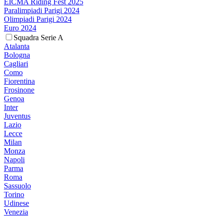
EICMA Riding Fest 2025
Paralimpiadi Parigi 2024
Olimpiadi Parigi 2024
Euro 2024
Squadra Serie A
Atalanta
Bologna
Cagliari
Como
Fiorentina
Frosinone
Genoa
Inter
Juventus
Lazio
Lecce
Milan
Monza
Napoli
Parma
Roma
Sassuolo
Torino
Udinese
Venezia