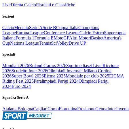
Live
Diretta Calcio
Risultati e Classifiche
Sezioni
Calcio
Mercato
Serie A
Serie B
Coppa Italia
Champions
League
Europa League
Conference League
Calcio Estero
Supercoppa
Italiana
Formula 1
Formula E
MotoGP
Altri Motori
Basket
America's
Cup
Nations League
Tennis
Sci
Volley
Drive UP
Speciali
Mondiali 2026
Roland Garros 2026
Sportmediaset Live Riccione
2026
Scudetto Inter 2026
Olimpiadi Invernali Milano Cortina
2026
Super Bowl 2026
Eicma 2025
Mondiale per club 2025
EICMA
Riding Fest 2025
Paralimpiadi Parigi 2024
Olimpiadi Parigi
2024
Euro 2024
Squadra Serie A
Atalanta
Bologna
Cagliari
Como
Fiorentina
Frosinone
Genoa
Inter
Juvent