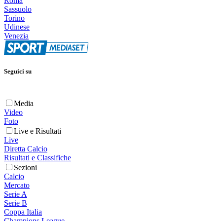
Roma
Sassuolo
Torino
Udinese
Venezia
Seguici su
Media
Video
Foto
Live e Risultati
Live
Diretta Calcio
Risultati e Classifiche
Sezioni
Calcio
Mercato
Serie A
Serie B
Coppa Italia
Champions League