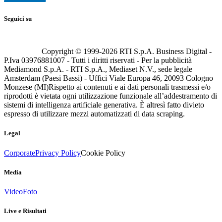
Seguici su
Copyright © 1999-
2026
RTI S.p.A. Business Digital -
P.Iva 03976881007 - Tutti i diritti riservati - Per la pubblicità
Mediamond S.p.A. - RTI S.p.A., Mediaset N.V., sede legale
Amsterdam (Paesi Bassi) - Uffici Viale Europa 46, 20093 Cologno
Monzese (MI)
Rispetto ai contenuti e ai dati personali trasmessi e/o
riprodotti è vietata ogni utilizzazione funzionale all’addestramento di
sistemi di intelligenza artificiale generativa. È altresì fatto divieto
espresso di utilizzare mezzi automatizzati di data scraping.
Legal
Corporate
Privacy Policy
Cookie Policy
Media
Video
Foto
Live e Risultati