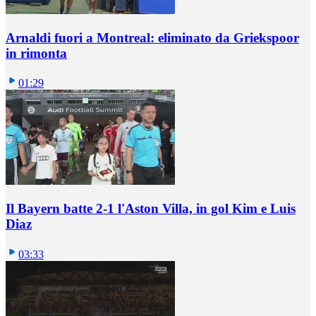
Arnaldi fuori a Montreal: eliminato da Griekspoor
in rimonta
01:29
Il Bayern batte 2-1 l'Aston Villa, in gol Kim e Luis
Diaz
03:33