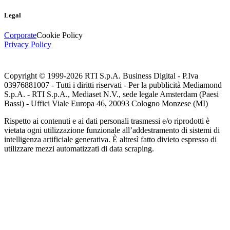
Legal
Corporate
Cookie Policy
Privacy Policy
Copyright © 1999-
2026
RTI S.p.A. Business Digital - P.Iva
03976881007 - Tutti i diritti riservati - Per la pubblicità Mediamond
S.p.A. - RTI S.p.A., Mediaset N.V., sede legale Amsterdam (Paesi
Bassi) - Uffici Viale Europa 46, 20093 Cologno Monzese (MI)
Rispetto ai contenuti e ai dati personali trasmessi e/o riprodotti è
vietata ogni utilizzazione funzionale all’addestramento di sistemi di
intelligenza artificiale generativa. È altresì fatto divieto espresso di
utilizzare mezzi automatizzati di data scraping.