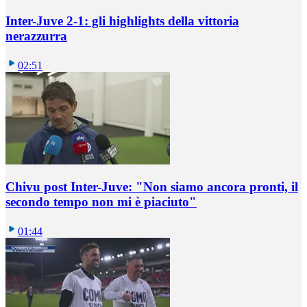
Inter-Juve 2-1: gli highlights della vittoria
nerazzurra
02:51
Chivu post Inter-Juve: "Non siamo ancora pronti, il
secondo tempo non mi è piaciuto"
01:44