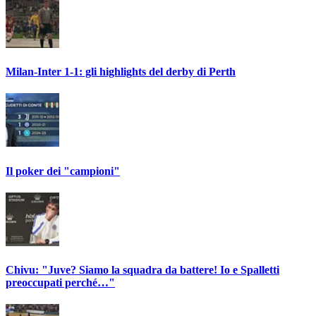
Milan-Inter 1-1: gli highlights del derby di Perth
Il poker dei "campioni"
Chivu: "Juve? Siamo la squadra da battere! Io e Spalletti
preoccupati perché…"