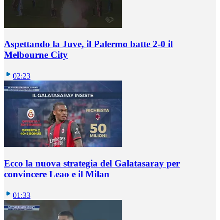
Aspettando la Juve, il Palermo batte 2-0 il
Melbourne City
02:23
Ecco la nuova strategia del Galatasaray per
convincere Leao e il Milan
01:33