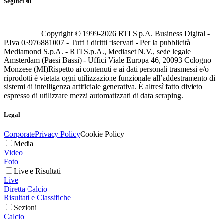
Seguici su
Copyright © 1999-
2026
RTI S.p.A. Business Digital -
P.Iva 03976881007 - Tutti i diritti riservati - Per la pubblicità
Mediamond S.p.A. - RTI S.p.A., Mediaset N.V., sede legale
Amsterdam (Paesi Bassi) - Uffici Viale Europa 46, 20093 Cologno
Monzese (MI)
Rispetto ai contenuti e ai dati personali trasmessi e/o
riprodotti è vietata ogni utilizzazione funzionale all’addestramento di
sistemi di intelligenza artificiale generativa. È altresì fatto divieto
espresso di utilizzare mezzi automatizzati di data scraping.
Legal
Corporate
Privacy Policy
Cookie Policy
Media
Video
Foto
Live e Risultati
Live
Diretta Calcio
Risultati e Classifiche
Sezioni
Calcio