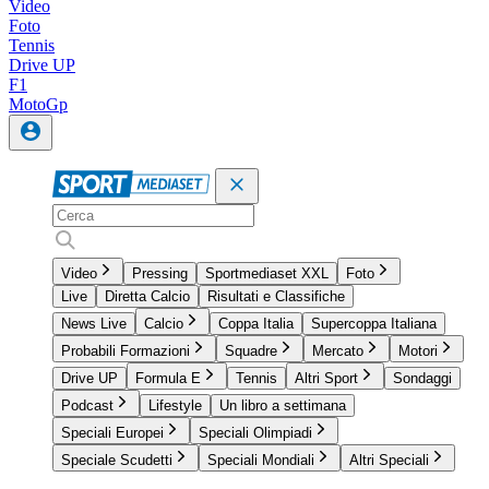
Video
Foto
Tennis
Drive UP
F1
MotoGp
Video
Pressing
Sportmediaset XXL
Foto
Live
Diretta Calcio
Risultati e Classifiche
News Live
Calcio
Coppa Italia
Supercoppa Italiana
Probabili Formazioni
Squadre
Mercato
Motori
Drive UP
Formula E
Tennis
Altri Sport
Sondaggi
Podcast
Lifestyle
Un libro a settimana
Speciali Europei
Speciali Olimpiadi
Speciale Scudetti
Speciali Mondiali
Altri Speciali