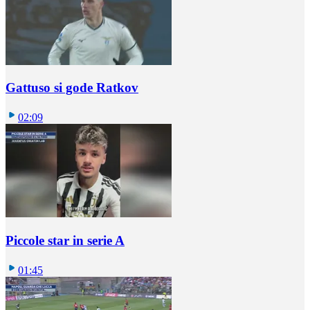
Gattuso si gode Ratkov
02:09
Piccole star in serie A
01:45