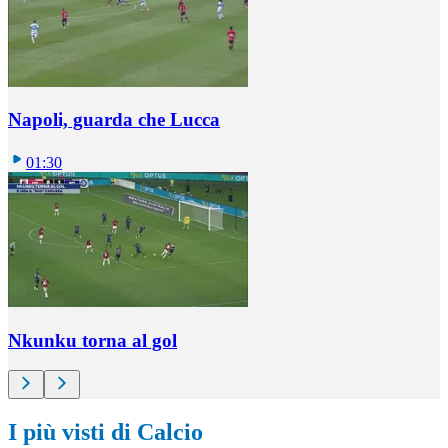
Napoli, guarda che Lucca
01:30
Nkunku torna al gol
I più visti di Calcio