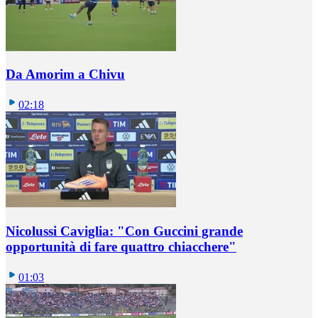
Da Amorim a Chivu
02:18
Nicolussi Caviglia: "Con Guccini grande
opportunità di fare quattro chiacchere"
01:03