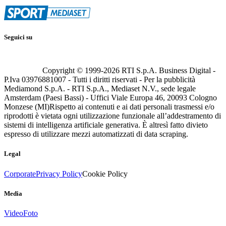
Seguici su
Copyright © 1999-
2026
RTI S.p.A. Business Digital -
P.Iva 03976881007 - Tutti i diritti riservati - Per la pubblicità
Mediamond S.p.A. - RTI S.p.A., Mediaset N.V., sede legale
Amsterdam (Paesi Bassi) - Uffici Viale Europa 46, 20093 Cologno
Monzese (MI)
Rispetto ai contenuti e ai dati personali trasmessi e/o
riprodotti è vietata ogni utilizzazione funzionale all’addestramento di
sistemi di intelligenza artificiale generativa. È altresì fatto divieto
espresso di utilizzare mezzi automatizzati di data scraping.
Legal
Corporate
Privacy Policy
Cookie Policy
Media
Video
Foto