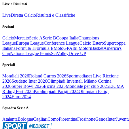
Live e Risultati
Live
Diretta Calcio
Risultati e Classifiche
Sezioni
Calcio
Mercato
Serie A
Serie B
Coppa Italia
Champions
League
Europa League
Conference League
Calcio Estero
Supercoppa
Italiana
Formula 1
Formula E
MotoGP
Altri Motori
Basket
America's
Cup
Nations League
Tennis
Sci
Volley
Drive UP
Speciali
Mondiali 2026
Roland Garros 2026
Sportmediaset Live Riccione
2026
Scudetto Inter 2026
Olimpiadi Invernali Milano Cortina
2026
Super Bowl 2026
Eicma 2025
Mondiale per club 2025
EICMA
Riding Fest 2025
Paralimpiadi Parigi 2024
Olimpiadi Parigi
2024
Euro 2024
Squadra Serie A
Atalanta
Bologna
Cagliari
Como
Fiorentina
Frosinone
Genoa
Inter
Juvent