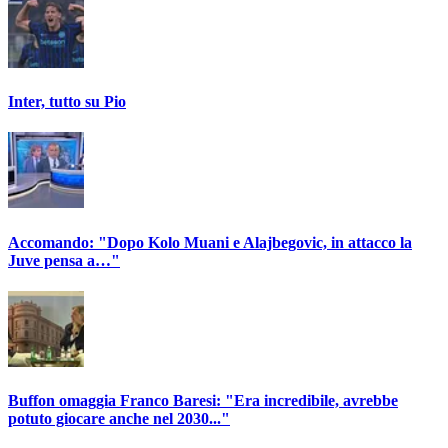
Inter, tutto su Pio
Accomando: "Dopo Kolo Muani e Alajbegovic, in attacco la
Juve pensa a…"
Buffon omaggia Franco Baresi: "Era incredibile, avrebbe
potuto giocare anche nel 2030..."