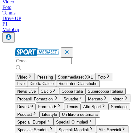
Video
Foto
Tennis
Drive UP
F1
MotoGp
Video
Pressing
Sportmediaset XXL
Foto
Live
Diretta Calcio
Risultati e Classifiche
News Live
Calcio
Coppa Italia
Supercoppa Italiana
Probabili Formazioni
Squadre
Mercato
Motori
Drive UP
Formula E
Tennis
Altri Sport
Sondaggi
Podcast
Lifestyle
Un libro a settimana
Speciali Europei
Speciali Olimpiadi
Speciale Scudetti
Speciali Mondiali
Altri Speciali