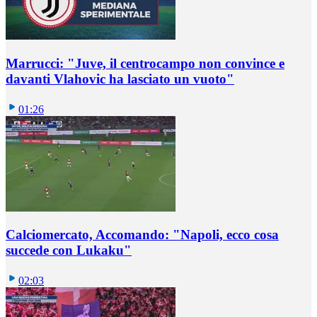
Marrucci: "Juve, il centrocampo non convince e
davanti Vlahovic ha lasciato un vuoto"
01:26
Calciomercato, Accomando: "Napoli, ecco cosa
succede con Lukaku"
02:03