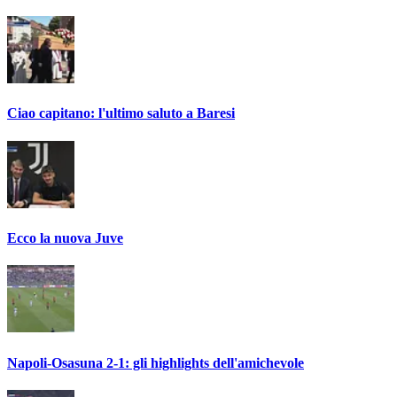
Ciao capitano: l'ultimo saluto a Baresi
Ecco la nuova Juve
Napoli-Osasuna 2-1: gli highlights dell'amichevole