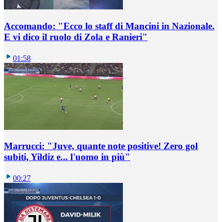
Accomando: "Ecco lo staff di Mancini in Nazionale.
E vi dico il ruolo di Zola e Ranieri"
01:58
Marrucci: "Juve, quante note positive! Zero gol
subiti, Yildiz e... l'uomo in più"
00:27