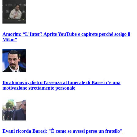
Amorim: “L’Inter? Aprite YouTube e capirete perché scelgo il
Milan”
Ibrahimovic, dietro l'assenza al funerale di Baresi c'è una
motivazione strettamente personale
Evani ricorda Baresi: "È come se avessi perso un fratello"