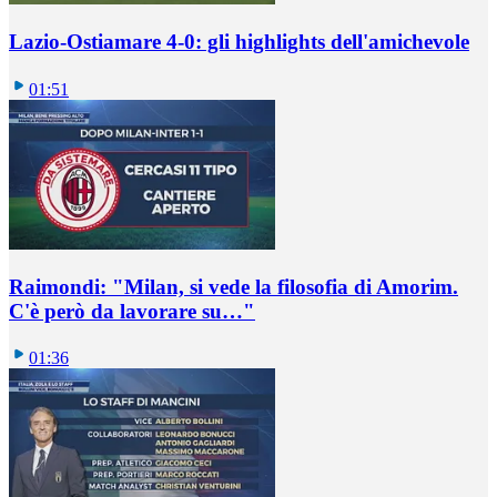
Lazio-Ostiamare 4-0: gli highlights dell'amichevole
01:51
Raimondi: "Milan, si vede la filosofia di Amorim.
C'è però da lavorare su…"
01:36