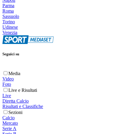
Napoli
Parma
Roma
Sassuolo
Torino
Udinese
Venezia
Seguici su
Media
Video
Foto
Live e Risultati
Live
Diretta Calcio
Risultati e Classifiche
Sezioni
Calcio
Mercato
Serie A
Serie B