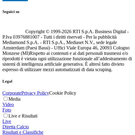
Seguici su
Copyright © 1999-
2026
RTI S.p.A. Business Digital -
P.Iva 03976881007 - Tutti i diritti riservati - Per la pubblicità
Mediamond S.p.A. - RTI S.p.A., Mediaset N.V., sede legale
Amsterdam (Paesi Bassi) - Uffici Viale Europa 46, 20093 Cologno
Monzese (MI)
Rispetto ai contenuti e ai dati personali trasmessi e/o
riprodotti è vietata ogni utilizzazione funzionale all’addestramento di
sistemi di intelligenza artificiale generativa. È altresì fatto divieto
espresso di utilizzare mezzi automatizzati di data scraping.
Legal
Corporate
Privacy Policy
Cookie Policy
Media
Video
Foto
Live e Risultati
Live
Diretta Calcio
Risultati e Classifiche