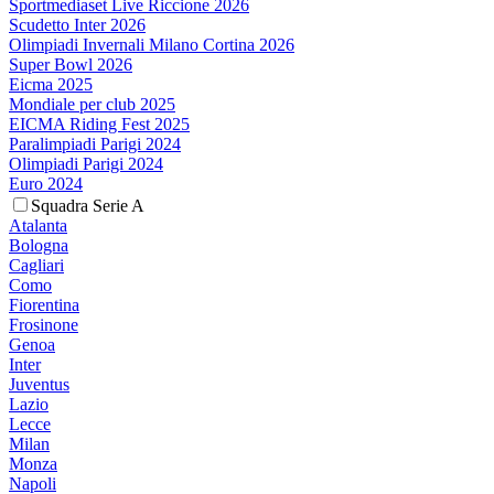
Sportmediaset Live Riccione 2026
Scudetto Inter 2026
Olimpiadi Invernali Milano Cortina 2026
Super Bowl 2026
Eicma 2025
Mondiale per club 2025
EICMA Riding Fest 2025
Paralimpiadi Parigi 2024
Olimpiadi Parigi 2024
Euro 2024
Squadra Serie A
Atalanta
Bologna
Cagliari
Como
Fiorentina
Frosinone
Genoa
Inter
Juventus
Lazio
Lecce
Milan
Monza
Napoli