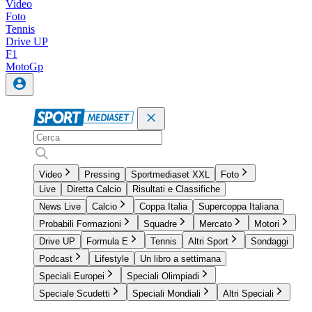
Video
Foto
Tennis
Drive UP
F1
MotoGp
Video
Pressing
Sportmediaset XXL
Foto
Live
Diretta Calcio
Risultati e Classifiche
News Live
Calcio
Coppa Italia
Supercoppa Italiana
Probabili Formazioni
Squadre
Mercato
Motori
Drive UP
Formula E
Tennis
Altri Sport
Sondaggi
Podcast
Lifestyle
Un libro a settimana
Speciali Europei
Speciali Olimpiadi
Speciale Scudetti
Speciali Mondiali
Altri Speciali