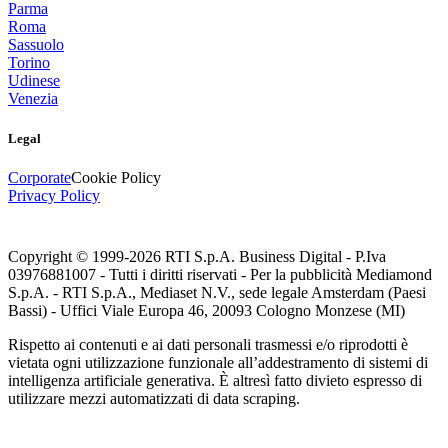
Parma
Roma
Sassuolo
Torino
Udinese
Venezia
Legal
Corporate
Cookie Policy
Privacy Policy
Copyright © 1999-
2026
RTI S.p.A. Business Digital - P.Iva
03976881007 - Tutti i diritti riservati - Per la pubblicità Mediamond
S.p.A. - RTI S.p.A., Mediaset N.V., sede legale Amsterdam (Paesi
Bassi) - Uffici Viale Europa 46, 20093 Cologno Monzese (MI)
Rispetto ai contenuti e ai dati personali trasmessi e/o riprodotti è
vietata ogni utilizzazione funzionale all’addestramento di sistemi di
intelligenza artificiale generativa. È altresì fatto divieto espresso di
utilizzare mezzi automatizzati di data scraping.