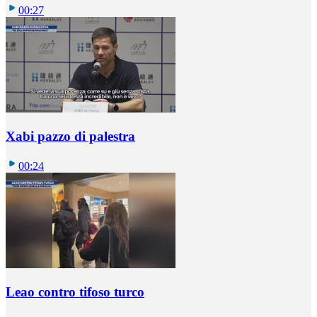
00:27
Xabi pazzo di palestra
00:24
Leao contro tifoso turco