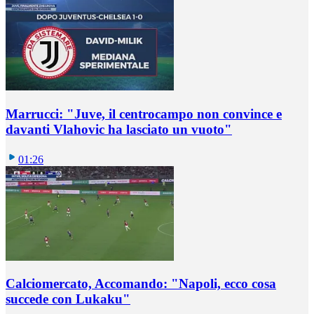
Marrucci: "Juve, il centrocampo non convince e
davanti Vlahovic ha lasciato un vuoto"
01:26
Calciomercato, Accomando: "Napoli, ecco cosa
succede con Lukaku"