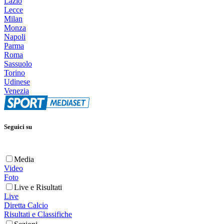
Lazio
Lecce
Milan
Monza
Napoli
Parma
Roma
Sassuolo
Torino
Udinese
Venezia
Seguici su
Media
Video
Foto
Live e Risultati
Live
Diretta Calcio
Risultati e Classifiche