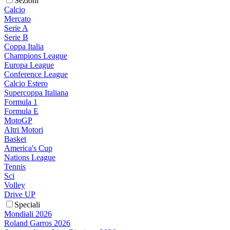
Sezioni
Calcio
Mercato
Serie A
Serie B
Coppa Italia
Champions League
Europa League
Conference League
Calcio Estero
Supercoppa Italiana
Formula 1
Formula E
MotoGP
Altri Motori
Basket
America's Cup
Nations League
Tennis
Sci
Volley
Drive UP
Speciali
Mondiali 2026
Roland Garros 2026