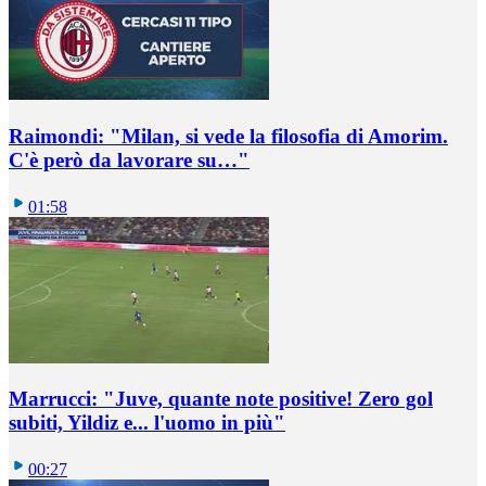
Raimondi: "Milan, si vede la filosofia di Amorim.
C'è però da lavorare su…"
01:58
Marrucci: "Juve, quante note positive! Zero gol
subiti, Yildiz e... l'uomo in più"
00:27