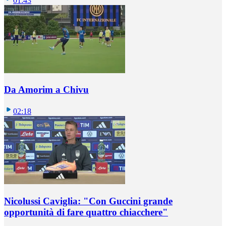
01:43
Da Amorim a Chivu
02:18
Nicolussi Caviglia: "Con Guccini grande
opportunità di fare quattro chiacchere"