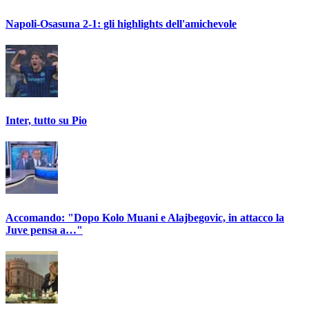
Napoli-Osasuna 2-1: gli highlights dell'amichevole
Inter, tutto su Pio
Accomando: "Dopo Kolo Muani e Alajbegovic, in attacco la
Juve pensa a…"