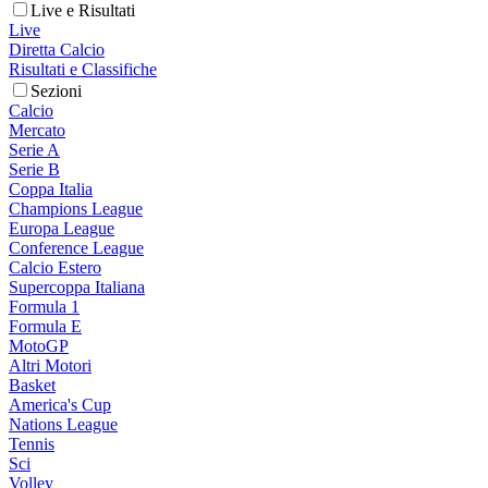
Live e Risultati
Live
Diretta Calcio
Risultati e Classifiche
Sezioni
Calcio
Mercato
Serie A
Serie B
Coppa Italia
Champions League
Europa League
Conference League
Calcio Estero
Supercoppa Italiana
Formula 1
Formula E
MotoGP
Altri Motori
Basket
America's Cup
Nations League
Tennis
Sci
Volley