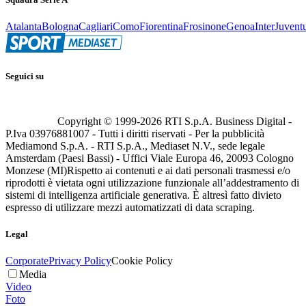
Atalanta
Bologna
Cagliari
Como
Fiorentina
Frosinone
Genoa
Inter
Juvent
Seguici su
Copyright © 1999-
2026
RTI S.p.A. Business Digital -
P.Iva 03976881007 - Tutti i diritti riservati - Per la pubblicità
Mediamond S.p.A. - RTI S.p.A., Mediaset N.V., sede legale
Amsterdam (Paesi Bassi) - Uffici Viale Europa 46, 20093 Cologno
Monzese (MI)
Rispetto ai contenuti e ai dati personali trasmessi e/o
riprodotti è vietata ogni utilizzazione funzionale all’addestramento di
sistemi di intelligenza artificiale generativa. È altresì fatto divieto
espresso di utilizzare mezzi automatizzati di data scraping.
Legal
Corporate
Privacy Policy
Cookie Policy
Media
Video
Foto