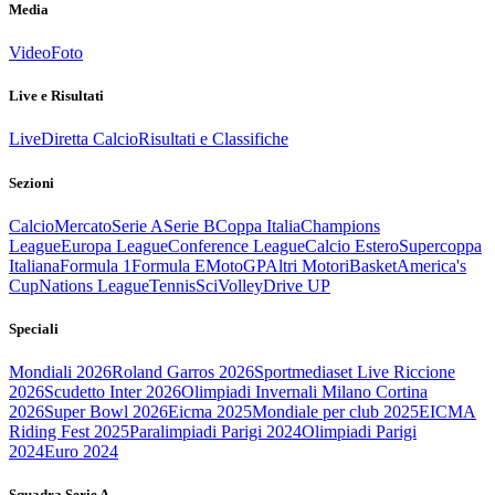
Media
Video
Foto
Live e Risultati
Live
Diretta Calcio
Risultati e Classifiche
Sezioni
Calcio
Mercato
Serie A
Serie B
Coppa Italia
Champions
League
Europa League
Conference League
Calcio Estero
Supercoppa
Italiana
Formula 1
Formula E
MotoGP
Altri Motori
Basket
America's
Cup
Nations League
Tennis
Sci
Volley
Drive UP
Speciali
Mondiali 2026
Roland Garros 2026
Sportmediaset Live Riccione
2026
Scudetto Inter 2026
Olimpiadi Invernali Milano Cortina
2026
Super Bowl 2026
Eicma 2025
Mondiale per club 2025
EICMA
Riding Fest 2025
Paralimpiadi Parigi 2024
Olimpiadi Parigi
2024
Euro 2024
Squadra Serie A