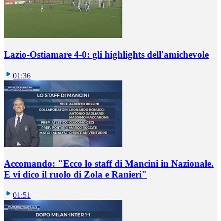
Lazio-Ostiamare 4-0: gli highlights dell'amichevole
01:36
Accomando: "Ecco lo staff di Mancini in Nazionale.
E vi dico il ruolo di Zola e Ranieri"
01:51