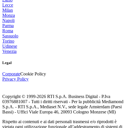
Lecce
Milan
Monza
Napoli
Parma
Roma
Sassuolo
Torino
Udinese
Venezia
Legal
Corporate
Cookie Policy
Privacy Policy
Copyright © 1999-
2026
RTI S.p.A. Business Digital - P.Iva
03976881007 - Tutti i diritti riservati - Per la pubblicità Mediamond
S.p.A. - RTI S.p.A., Mediaset N.V., sede legale Amsterdam (Paesi
Bassi) - Uffici Viale Europa 46, 20093 Cologno Monzese (MI)
Rispetto ai contenuti e ai dati personali trasmessi e/o riprodotti è
vietata ogni utilizzazione funzionale all’addestramento di sistemi di