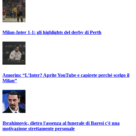
Milan-Inter 1-1: gli highlights del derby di Perth
Amorim: “L’Inter? Aprite YouTube e capirete perché scelgo il
Milan”
Ibrahimovic, dietro l'assenza al funerale di Baresi c'è una
motivazione strettamente personale