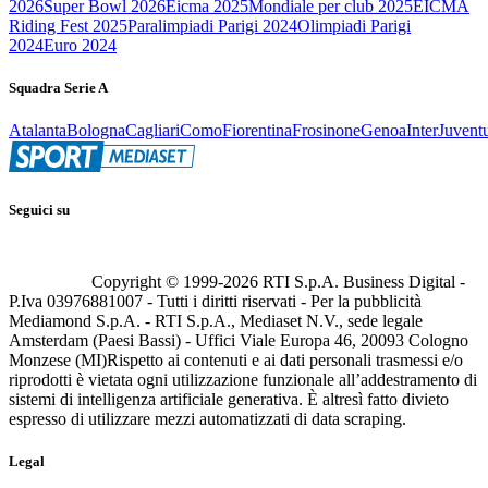
2026
Super Bowl 2026
Eicma 2025
Mondiale per club 2025
EICMA
Riding Fest 2025
Paralimpiadi Parigi 2024
Olimpiadi Parigi
2024
Euro 2024
Squadra Serie A
Atalanta
Bologna
Cagliari
Como
Fiorentina
Frosinone
Genoa
Inter
Juvent
Seguici su
Copyright © 1999-
2026
RTI S.p.A. Business Digital -
P.Iva 03976881007 - Tutti i diritti riservati - Per la pubblicità
Mediamond S.p.A. - RTI S.p.A., Mediaset N.V., sede legale
Amsterdam (Paesi Bassi) - Uffici Viale Europa 46, 20093 Cologno
Monzese (MI)
Rispetto ai contenuti e ai dati personali trasmessi e/o
riprodotti è vietata ogni utilizzazione funzionale all’addestramento di
sistemi di intelligenza artificiale generativa. È altresì fatto divieto
espresso di utilizzare mezzi automatizzati di data scraping.
Legal