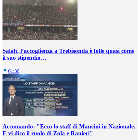
Salah, l’accoglienza a Trebisonda è folle quasi come
il suo stipendio…
01:36
Accomando: "Ecco lo staff di Mancini in Nazionale.
E vi dico il ruolo di Zola e Ranieri"