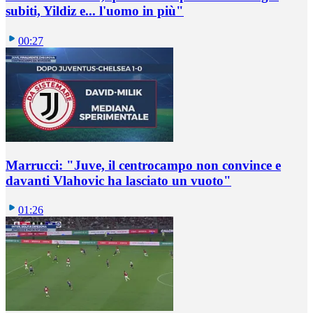
subiti, Yildiz e... l'uomo in più"
00:27
Marrucci: "Juve, il centrocampo non convince e
davanti Vlahovic ha lasciato un vuoto"
01:26