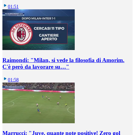
01:51
Raimondi: "Milan, si vede la filosofia di Amorim.
C'è però da lavorare su…"
01:58
Marrucci: "Juve, quante note positive! Zero gol