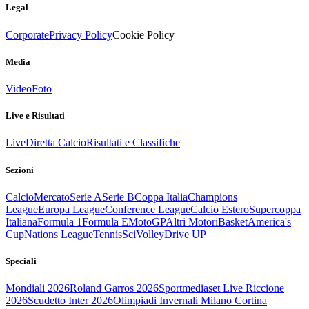
Legal
Corporate
Privacy Policy
Cookie Policy
Media
Video
Foto
Live e Risultati
Live
Diretta Calcio
Risultati e Classifiche
Sezioni
Calcio
Mercato
Serie A
Serie B
Coppa Italia
Champions
League
Europa League
Conference League
Calcio Estero
Supercoppa
Italiana
Formula 1
Formula E
MotoGP
Altri Motori
Basket
America's
Cup
Nations League
Tennis
Sci
Volley
Drive UP
Speciali
Mondiali 2026
Roland Garros 2026
Sportmediaset Live Riccione
2026
Scudetto Inter 2026
Olimpiadi Invernali Milano Cortina