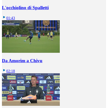
L'occhiolino di Spalletti
01:43
Da Amorim a Chivu
02:18