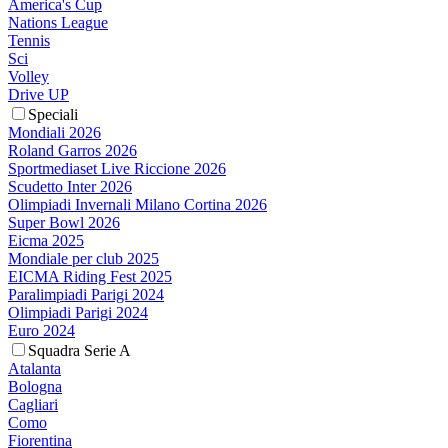
America's Cup
Nations League
Tennis
Sci
Volley
Drive UP
Speciali
Mondiali 2026
Roland Garros 2026
Sportmediaset Live Riccione 2026
Scudetto Inter 2026
Olimpiadi Invernali Milano Cortina 2026
Super Bowl 2026
Eicma 2025
Mondiale per club 2025
EICMA Riding Fest 2025
Paralimpiadi Parigi 2024
Olimpiadi Parigi 2024
Euro 2024
Squadra Serie A
Atalanta
Bologna
Cagliari
Como
Fiorentina