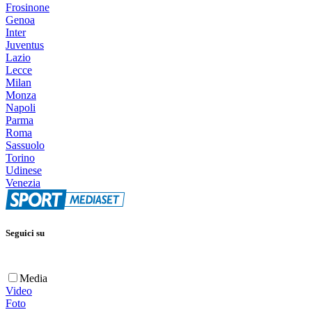
Frosinone
Genoa
Inter
Juventus
Lazio
Lecce
Milan
Monza
Napoli
Parma
Roma
Sassuolo
Torino
Udinese
Venezia
Seguici su
Media
Video
Foto