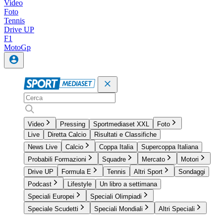
Video
Foto
Tennis
Drive UP
F1
MotoGp
Video
Pressing
Sportmediaset XXL
Foto
Live
Diretta Calcio
Risultati e Classifiche
News Live
Calcio
Coppa Italia
Supercoppa Italiana
Probabili Formazioni
Squadre
Mercato
Motori
Drive UP
Formula E
Tennis
Altri Sport
Sondaggi
Podcast
Lifestyle
Un libro a settimana
Speciali Europei
Speciali Olimpiadi
Speciale Scudetti
Speciali Mondiali
Altri Speciali