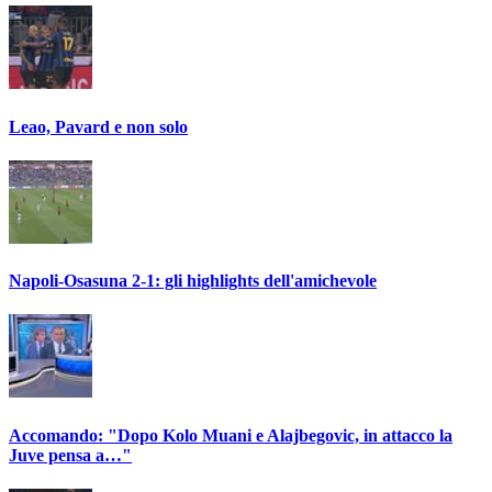
Leao, Pavard e non solo
Napoli-Osasuna 2-1: gli highlights dell'amichevole
Accomando: "Dopo Kolo Muani e Alajbegovic, in attacco la
Juve pensa a…"