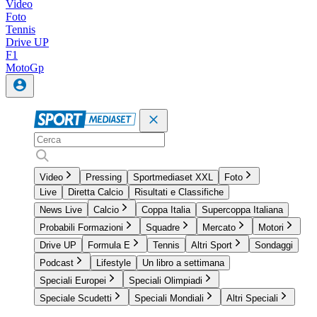
Video
Foto
Tennis
Drive UP
F1
MotoGp
Video
Pressing
Sportmediaset XXL
Foto
Live
Diretta Calcio
Risultati e Classifiche
News Live
Calcio
Coppa Italia
Supercoppa Italiana
Probabili Formazioni
Squadre
Mercato
Motori
Drive UP
Formula E
Tennis
Altri Sport
Sondaggi
Podcast
Lifestyle
Un libro a settimana
Speciali Europei
Speciali Olimpiadi
Speciale Scudetti
Speciali Mondiali
Altri Speciali