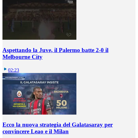
Aspettando la Juve, il Palermo batte 2-0 il
Melbourne City
02:23
Ecco la nuova strategia del Galatasaray per
convincere Leao e il Milan