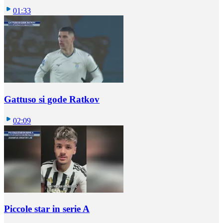
01:33
Gattuso si gode Ratkov
02:09
Piccole star in serie A