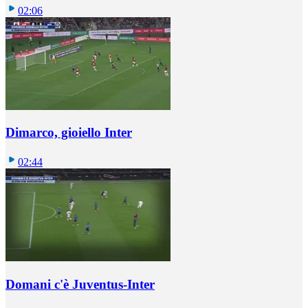
02:06
Dimarco, gioiello Inter
02:44
Domani c'è Juventus-Inter