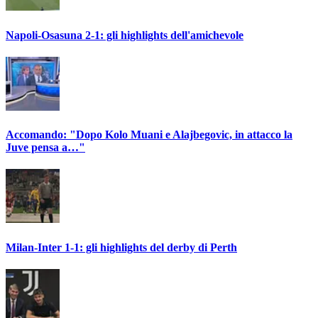
Napoli-Osasuna 2-1: gli highlights dell'amichevole
Accomando: "Dopo Kolo Muani e Alajbegovic, in attacco la
Juve pensa a…"
Milan-Inter 1-1: gli highlights del derby di Perth