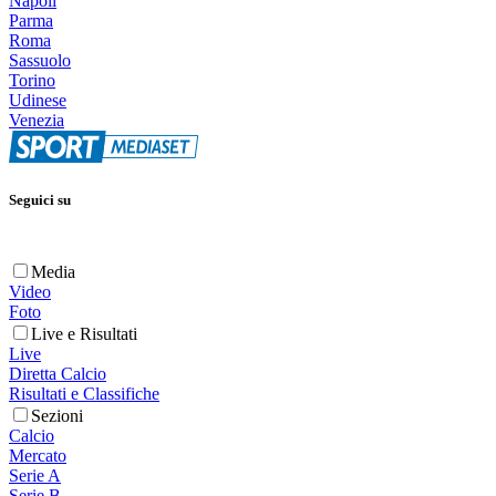
Napoli
Parma
Roma
Sassuolo
Torino
Udinese
Venezia
Seguici su
Media
Video
Foto
Live e Risultati
Live
Diretta Calcio
Risultati e Classifiche
Sezioni
Calcio
Mercato
Serie A
Serie B