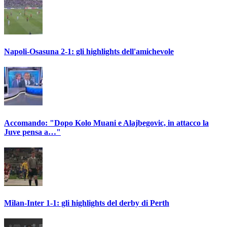
Napoli-Osasuna 2-1: gli highlights dell'amichevole
Accomando: "Dopo Kolo Muani e Alajbegovic, in attacco la
Juve pensa a…"
Milan-Inter 1-1: gli highlights del derby di Perth