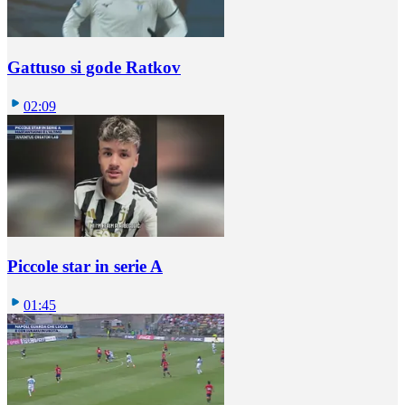
Gattuso si gode Ratkov
02:09
Piccole star in serie A
01:45