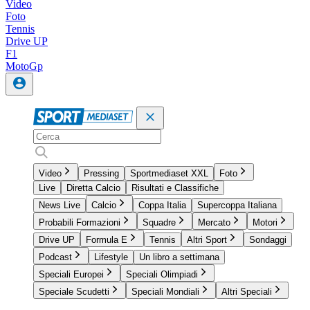
Video
Foto
Tennis
Drive UP
F1
MotoGp
Video
Pressing
Sportmediaset XXL
Foto
Live
Diretta Calcio
Risultati e Classifiche
News Live
Calcio
Coppa Italia
Supercoppa Italiana
Probabili Formazioni
Squadre
Mercato
Motori
Drive UP
Formula E
Tennis
Altri Sport
Sondaggi
Podcast
Lifestyle
Un libro a settimana
Speciali Europei
Speciali Olimpiadi
Speciale Scudetti
Speciali Mondiali
Altri Speciali