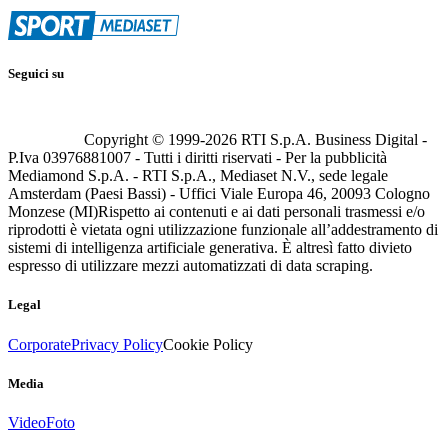
Seguici su
Copyright © 1999-
2026
RTI S.p.A. Business Digital -
P.Iva 03976881007 - Tutti i diritti riservati - Per la pubblicità
Mediamond S.p.A. - RTI S.p.A., Mediaset N.V., sede legale
Amsterdam (Paesi Bassi) - Uffici Viale Europa 46, 20093 Cologno
Monzese (MI)
Rispetto ai contenuti e ai dati personali trasmessi e/o
riprodotti è vietata ogni utilizzazione funzionale all’addestramento di
sistemi di intelligenza artificiale generativa. È altresì fatto divieto
espresso di utilizzare mezzi automatizzati di data scraping.
Legal
Corporate
Privacy Policy
Cookie Policy
Media
Video
Foto