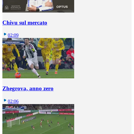
Chivu sul mercato
02:09
Zhegrova, anno zero
02:06