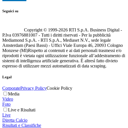
Seguici su
Copyright © 1999-
2026
RTI S.p.A. Business Digital -
P.Iva 03976881007 - Tutti i diritti riservati - Per la pubblicità
Mediamond S.p.A. - RTI S.p.A., Mediaset N.V., sede legale
Amsterdam (Paesi Bassi) - Uffici Viale Europa 46, 20093 Cologno
Monzese (MI)
Rispetto ai contenuti e ai dati personali trasmessi e/o
riprodotti è vietata ogni utilizzazione funzionale all’addestramento di
sistemi di intelligenza artificiale generativa. È altresì fatto divieto
espresso di utilizzare mezzi automatizzati di data scraping.
Legal
Corporate
Privacy Policy
Cookie Policy
Media
Video
Foto
Live e Risultati
Live
Diretta Calcio
Risultati e Classifiche