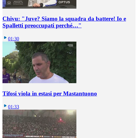
Chivu: "Juve? Siamo la squadra da battere! Io e
Spalletti preoccupati perché…"
01:30
Tifosi viola in estasi per Mastantuono
01:33