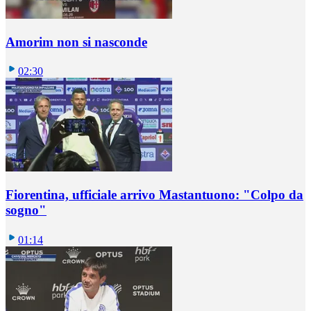
Amorim non si nasconde
02:30
Fiorentina, ufficiale arrivo Mastantuono: "Colpo da
sogno"
01:14