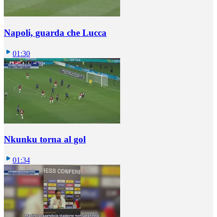
Napoli, guarda che Lucca
01:30
Nkunku torna al gol
01:34