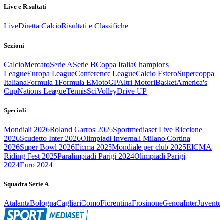
Live e Risultati
Live
Diretta Calcio
Risultati e Classifiche
Sezioni
Calcio
Mercato
Serie A
Serie B
Coppa Italia
Champions
League
Europa League
Conference League
Calcio Estero
Supercoppa
Italiana
Formula 1
Formula E
MotoGP
Altri Motori
Basket
America's
Cup
Nations League
Tennis
Sci
Volley
Drive UP
Speciali
Mondiali 2026
Roland Garros 2026
Sportmediaset Live Riccione
2026
Scudetto Inter 2026
Olimpiadi Invernali Milano Cortina
2026
Super Bowl 2026
Eicma 2025
Mondiale per club 2025
EICMA
Riding Fest 2025
Paralimpiadi Parigi 2024
Olimpiadi Parigi
2024
Euro 2024
Squadra Serie A
Atalanta
Bologna
Cagliari
Como
Fiorentina
Frosinone
Genoa
Inter
Juvent