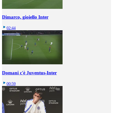
Dimarco, gioiello Inter
02:44
Domani c'è Juventus-Inter
00:59