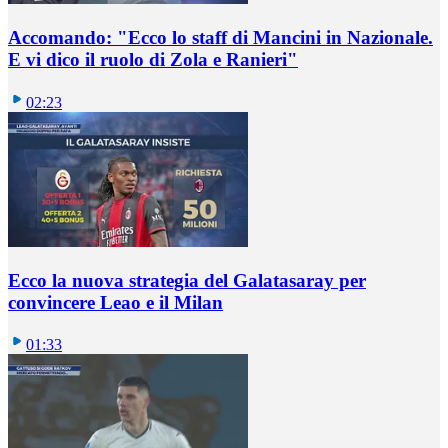
Accomando: "Ecco lo staff di Mancini in Nazionale.
E vi dico il ruolo di Zola e Ranieri"
02:23
Ecco la nuova strategia del Galatasaray per
convincere Leao e il Milan
01:33