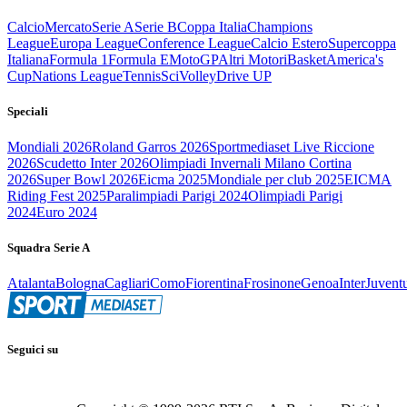
Calcio
Mercato
Serie A
Serie B
Coppa Italia
Champions
League
Europa League
Conference League
Calcio Estero
Supercoppa
Italiana
Formula 1
Formula E
MotoGP
Altri Motori
Basket
America's
Cup
Nations League
Tennis
Sci
Volley
Drive UP
Speciali
Mondiali 2026
Roland Garros 2026
Sportmediaset Live Riccione
2026
Scudetto Inter 2026
Olimpiadi Invernali Milano Cortina
2026
Super Bowl 2026
Eicma 2025
Mondiale per club 2025
EICMA
Riding Fest 2025
Paralimpiadi Parigi 2024
Olimpiadi Parigi
2024
Euro 2024
Squadra Serie A
Atalanta
Bologna
Cagliari
Como
Fiorentina
Frosinone
Genoa
Inter
Juvent
Seguici su