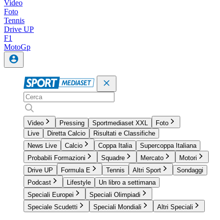
Video
Foto
Tennis
Drive UP
F1
MotoGp
Video
Pressing
Sportmediaset XXL
Foto
Live
Diretta Calcio
Risultati e Classifiche
News Live
Calcio
Coppa Italia
Supercoppa Italiana
Probabili Formazioni
Squadre
Mercato
Motori
Drive UP
Formula E
Tennis
Altri Sport
Sondaggi
Podcast
Lifestyle
Un libro a settimana
Speciali Europei
Speciali Olimpiadi
Speciale Scudetti
Speciali Mondiali
Altri Speciali