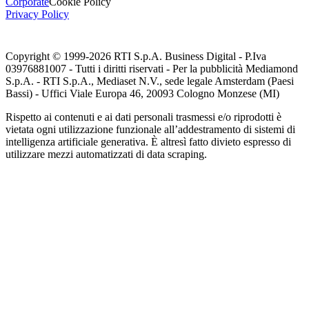
Corporate
Cookie Policy
Privacy Policy
Copyright © 1999-
2026
RTI S.p.A. Business Digital - P.Iva
03976881007 - Tutti i diritti riservati - Per la pubblicità Mediamond
S.p.A. - RTI S.p.A., Mediaset N.V., sede legale Amsterdam (Paesi
Bassi) - Uffici Viale Europa 46, 20093 Cologno Monzese (MI)
Rispetto ai contenuti e ai dati personali trasmessi e/o riprodotti è
vietata ogni utilizzazione funzionale all’addestramento di sistemi di
intelligenza artificiale generativa. È altresì fatto divieto espresso di
utilizzare mezzi automatizzati di data scraping.