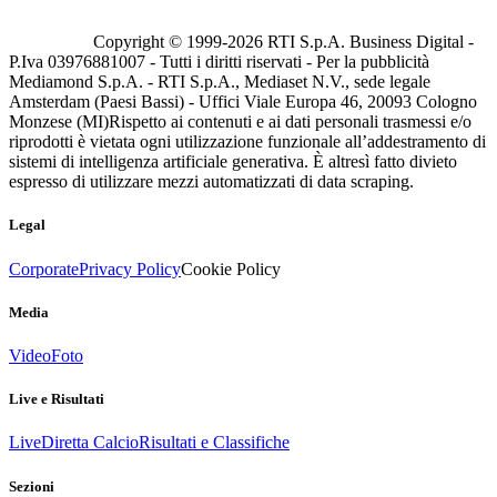
Copyright © 1999-
2026
RTI S.p.A. Business Digital -
P.Iva 03976881007 - Tutti i diritti riservati - Per la pubblicità
Mediamond S.p.A. - RTI S.p.A., Mediaset N.V., sede legale
Amsterdam (Paesi Bassi) - Uffici Viale Europa 46, 20093 Cologno
Monzese (MI)
Rispetto ai contenuti e ai dati personali trasmessi e/o
riprodotti è vietata ogni utilizzazione funzionale all’addestramento di
sistemi di intelligenza artificiale generativa. È altresì fatto divieto
espresso di utilizzare mezzi automatizzati di data scraping.
Legal
Corporate
Privacy Policy
Cookie Policy
Media
Video
Foto
Live e Risultati
Live
Diretta Calcio
Risultati e Classifiche
Sezioni