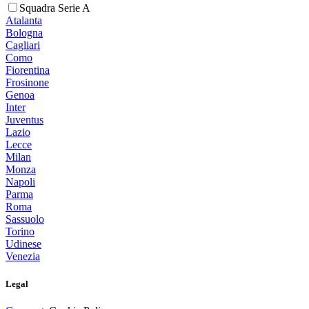
Squadra Serie A
Atalanta
Bologna
Cagliari
Como
Fiorentina
Frosinone
Genoa
Inter
Juventus
Lazio
Lecce
Milan
Monza
Napoli
Parma
Roma
Sassuolo
Torino
Udinese
Venezia
Legal