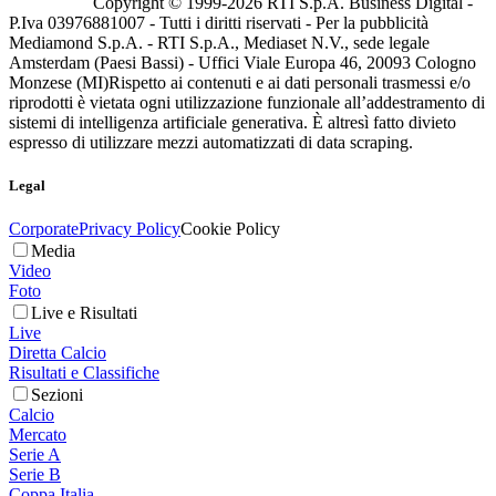
Copyright © 1999-
2026
RTI S.p.A. Business Digital -
P.Iva 03976881007 - Tutti i diritti riservati - Per la pubblicità
Mediamond S.p.A. - RTI S.p.A., Mediaset N.V., sede legale
Amsterdam (Paesi Bassi) - Uffici Viale Europa 46, 20093 Cologno
Monzese (MI)
Rispetto ai contenuti e ai dati personali trasmessi e/o
riprodotti è vietata ogni utilizzazione funzionale all’addestramento di
sistemi di intelligenza artificiale generativa. È altresì fatto divieto
espresso di utilizzare mezzi automatizzati di data scraping.
Legal
Corporate
Privacy Policy
Cookie Policy
Media
Video
Foto
Live e Risultati
Live
Diretta Calcio
Risultati e Classifiche
Sezioni
Calcio
Mercato
Serie A
Serie B
Coppa Italia