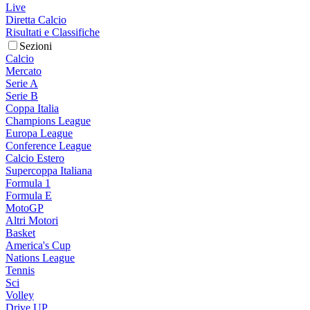
Live
Diretta Calcio
Risultati e Classifiche
Sezioni
Calcio
Mercato
Serie A
Serie B
Coppa Italia
Champions League
Europa League
Conference League
Calcio Estero
Supercoppa Italiana
Formula 1
Formula E
MotoGP
Altri Motori
Basket
America's Cup
Nations League
Tennis
Sci
Volley
Drive UP