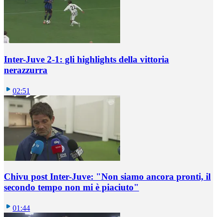
Inter-Juve 2-1: gli highlights della vittoria
nerazzurra
02:51
Chivu post Inter-Juve: "Non siamo ancora pronti, il
secondo tempo non mi è piaciuto"
01:44