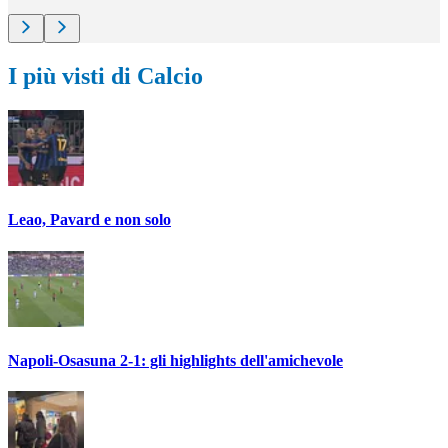
I più visti di Calcio
Leao, Pavard e non solo
Napoli-Osasuna 2-1: gli highlights dell'amichevole