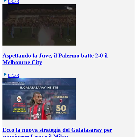
03:33
Aspettando la Juve, il Palermo batte 2-0 il
Melbourne City
02:23
Ecco la nuova strategia del Galatasaray per
convincere Leao e il Milan