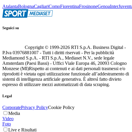
Atalanta
Bologna
Cagliari
Como
Fiorentina
Frosinone
Genoa
Inter
Juvent
Seguici su
Copyright © 1999-
2026
RTI S.p.A. Business Digital -
P.Iva 03976881007 - Tutti i diritti riservati - Per la pubblicità
Mediamond S.p.A. - RTI S.p.A., Mediaset N.V., sede legale
Amsterdam (Paesi Bassi) - Uffici Viale Europa 46, 20093 Cologno
Monzese (MI)
Rispetto ai contenuti e ai dati personali trasmessi e/o
riprodotti è vietata ogni utilizzazione funzionale all’addestramento di
sistemi di intelligenza artificiale generativa. È altresì fatto divieto
espresso di utilizzare mezzi automatizzati di data scraping.
Legal
Corporate
Privacy Policy
Cookie Policy
Media
Video
Foto
Live e Risultati