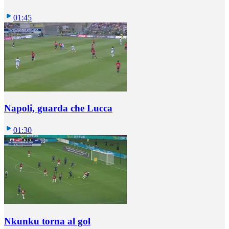
01:45
Napoli, guarda che Lucca
01:30
Nkunku torna al gol