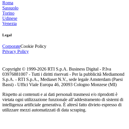
Roma
Sassuolo
Torino
Udinese
Venezia
Legal
Corporate
Cookie Policy
Privacy Policy
Copyright © 1999-
2026
RTI S.p.A. Business Digital - P.Iva
03976881007 - Tutti i diritti riservati - Per la pubblicità Mediamond
S.p.A. - RTI S.p.A., Mediaset N.V., sede legale Amsterdam (Paesi
Bassi) - Uffici Viale Europa 46, 20093 Cologno Monzese (MI)
Rispetto ai contenuti e ai dati personali trasmessi e/o riprodotti è
vietata ogni utilizzazione funzionale all’addestramento di sistemi di
intelligenza artificiale generativa. È altresì fatto divieto espresso di
utilizzare mezzi automatizzati di data scraping.