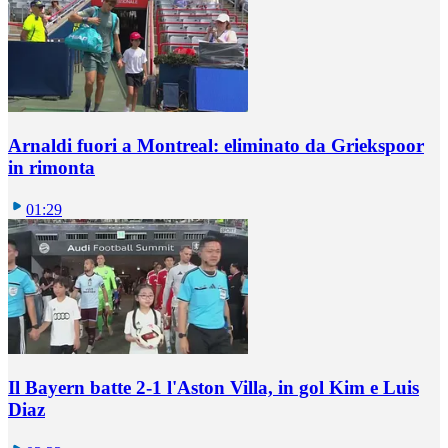
Arnaldi fuori a Montreal: eliminato da Griekspoor
in rimonta
01:29
Il Bayern batte 2-1 l'Aston Villa, in gol Kim e Luis
Diaz