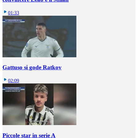
01:33
Gattuso si gode Ratkov
02:09
Piccole star in serie A