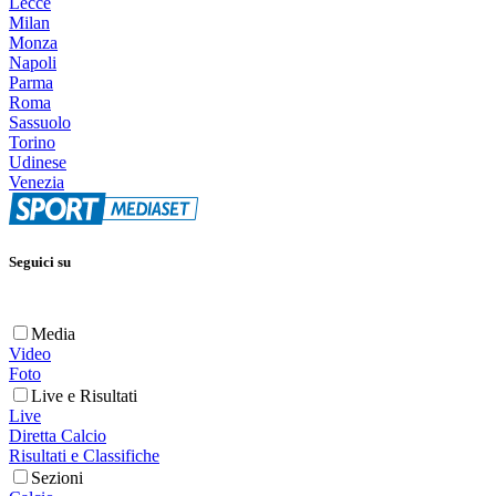
Lecce
Milan
Monza
Napoli
Parma
Roma
Sassuolo
Torino
Udinese
Venezia
Seguici su
Media
Video
Foto
Live e Risultati
Live
Diretta Calcio
Risultati e Classifiche
Sezioni