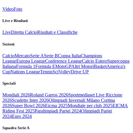
Video
Foto
Live e Risultati
Live
Diretta Calcio
Risultati e Classifiche
Sezioni
Calcio
Mercato
Serie A
Serie B
Coppa Italia
Champions
League
Europa League
Conference League
Calcio Estero
Supercoppa
Italiana
Formula 1
Formula E
MotoGP
Altri Motori
Basket
America's
Cup
Nations League
Tennis
Sci
Volley
Drive UP
Speciali
Mondiali 2026
Roland Garros 2026
Sportmediaset Live Riccione
2026
Scudetto Inter 2026
Olimpiadi Invernali Milano Cortina
2026
Super Bowl 2026
Eicma 2025
Mondiale per club 2025
EICMA
Riding Fest 2025
Paralimpiadi Parigi 2024
Olimpiadi Parigi
2024
Euro 2024
Squadra Serie A