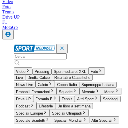
Video
Foto
Tennis
Drive UP
F1
MotoGp
Video
Pressing
Sportmediaset XXL
Foto
Live
Diretta Calcio
Risultati e Classifiche
News Live
Calcio
Coppa Italia
Supercoppa Italiana
Probabili Formazioni
Squadre
Mercato
Motori
Drive UP
Formula E
Tennis
Altri Sport
Sondaggi
Podcast
Lifestyle
Un libro a settimana
Speciali Europei
Speciali Olimpiadi
Speciale Scudetti
Speciali Mondiali
Altri Speciali