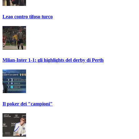
Leao contro tifoso turco
Milan-Inter 1-1: gli highlights del derby di Perth
Il poker dei "campioni"