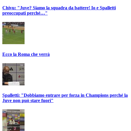
Chivu: "Juve? Siamo la squadra da battere! Io e Spalletti
preoccupati perché…"
Ecco la Roma che verrà
Spalletti: "Dobbiamo entrare per forza in Champions perché la
Juve non può stare fuori"