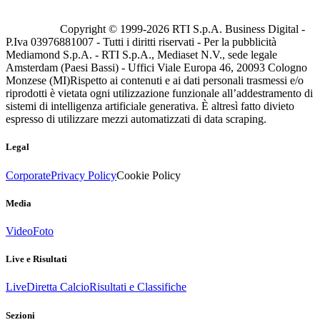
Copyright © 1999-
2026
RTI S.p.A. Business Digital -
P.Iva 03976881007 - Tutti i diritti riservati - Per la pubblicità
Mediamond S.p.A. - RTI S.p.A., Mediaset N.V., sede legale
Amsterdam (Paesi Bassi) - Uffici Viale Europa 46, 20093 Cologno
Monzese (MI)
Rispetto ai contenuti e ai dati personali trasmessi e/o
riprodotti è vietata ogni utilizzazione funzionale all’addestramento di
sistemi di intelligenza artificiale generativa. È altresì fatto divieto
espresso di utilizzare mezzi automatizzati di data scraping.
Legal
Corporate
Privacy Policy
Cookie Policy
Media
Video
Foto
Live e Risultati
Live
Diretta Calcio
Risultati e Classifiche
Sezioni