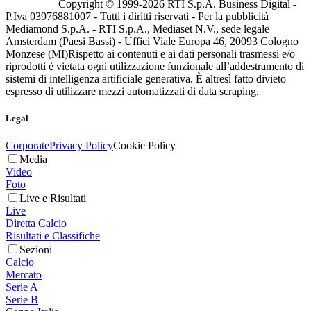
Copyright © 1999-
2026
RTI S.p.A. Business Digital -
P.Iva 03976881007 - Tutti i diritti riservati - Per la pubblicità
Mediamond S.p.A. - RTI S.p.A., Mediaset N.V., sede legale
Amsterdam (Paesi Bassi) - Uffici Viale Europa 46, 20093 Cologno
Monzese (MI)
Rispetto ai contenuti e ai dati personali trasmessi e/o
riprodotti è vietata ogni utilizzazione funzionale all’addestramento di
sistemi di intelligenza artificiale generativa. È altresì fatto divieto
espresso di utilizzare mezzi automatizzati di data scraping.
Legal
Corporate
Privacy Policy
Cookie Policy
Media
Video
Foto
Live e Risultati
Live
Diretta Calcio
Risultati e Classifiche
Sezioni
Calcio
Mercato
Serie A
Serie B