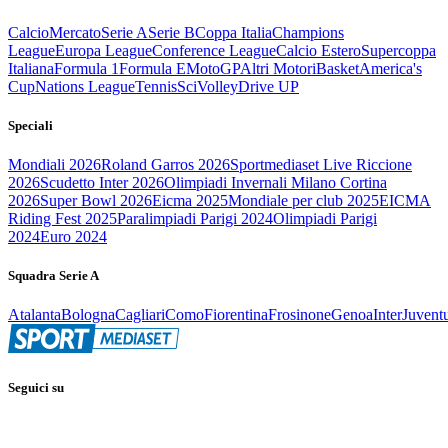
Calcio
Mercato
Serie A
Serie B
Coppa Italia
Champions
League
Europa League
Conference League
Calcio Estero
Supercoppa
Italiana
Formula 1
Formula E
MotoGP
Altri Motori
Basket
America's
Cup
Nations League
Tennis
Sci
Volley
Drive UP
Speciali
Mondiali 2026
Roland Garros 2026
Sportmediaset Live Riccione
2026
Scudetto Inter 2026
Olimpiadi Invernali Milano Cortina
2026
Super Bowl 2026
Eicma 2025
Mondiale per club 2025
EICMA
Riding Fest 2025
Paralimpiadi Parigi 2024
Olimpiadi Parigi
2024
Euro 2024
Squadra Serie A
Atalanta
Bologna
Cagliari
Como
Fiorentina
Frosinone
Genoa
Inter
Juvent
Seguici su