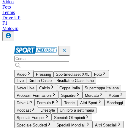
Video
Foto
Tennis
Drive UP
F1
MotoGp
Video
Pressing
Sportmediaset XXL
Foto
Live
Diretta Calcio
Risultati e Classifiche
News Live
Calcio
Coppa Italia
Supercoppa Italiana
Probabili Formazioni
Squadre
Mercato
Motori
Drive UP
Formula E
Tennis
Altri Sport
Sondaggi
Podcast
Lifestyle
Un libro a settimana
Speciali Europei
Speciali Olimpiadi
Speciale Scudetti
Speciali Mondiali
Altri Speciali