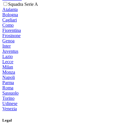
Squadra Serie A
Atalanta
Bologna
Cagliari
Como
Fiorentina
Frosinone
Genoa
Inter
Juventus
Lazio
Lecce
Milan
Monza
Napoli
Parma
Roma
Sassuolo
Torino
Udinese
Venezia
Legal