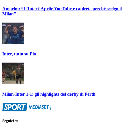
Amorim: “L’Inter? Aprite YouTube e capirete perché scelgo il
Milan”
Inter, tutto su Pio
Milan-Inter 1-1: gli highlights del derby di Perth
Seguici su