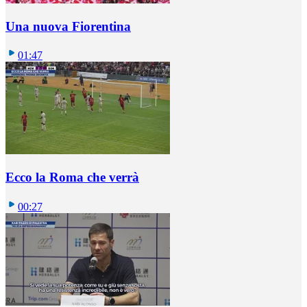
Una nuova Fiorentina
01:47
Ecco la Roma che verrà
00:27