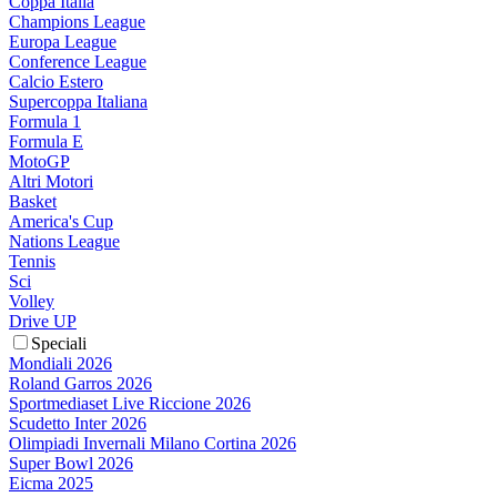
Coppa Italia
Champions League
Europa League
Conference League
Calcio Estero
Supercoppa Italiana
Formula 1
Formula E
MotoGP
Altri Motori
Basket
America's Cup
Nations League
Tennis
Sci
Volley
Drive UP
Speciali
Mondiali 2026
Roland Garros 2026
Sportmediaset Live Riccione 2026
Scudetto Inter 2026
Olimpiadi Invernali Milano Cortina 2026
Super Bowl 2026
Eicma 2025