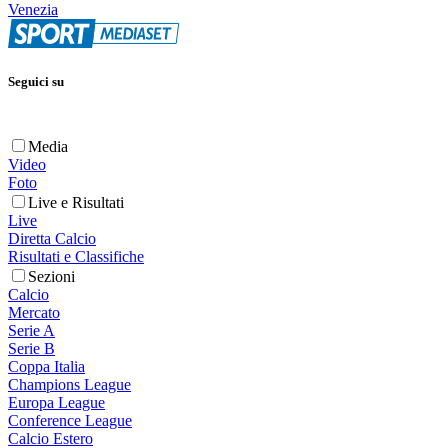
Venezia
Seguici su
Media
Video
Foto
Live e Risultati
Live
Diretta Calcio
Risultati e Classifiche
Sezioni
Calcio
Mercato
Serie A
Serie B
Coppa Italia
Champions League
Europa League
Conference League
Calcio Estero