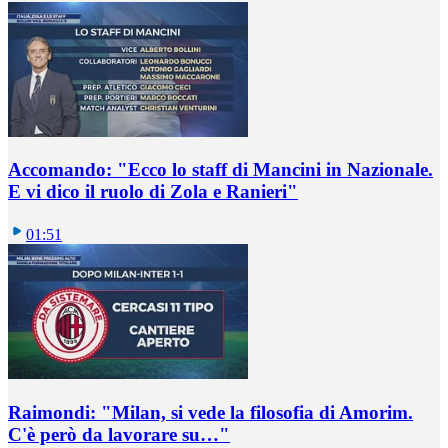
Accomando: "Ecco lo staff di Mancini in Nazionale.
E vi dico il ruolo di Zola e Ranieri"
01:51
Raimondi: "Milan, si vede la filosofia di Amorim.
C'è però da lavorare su…"