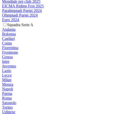
Mondiale per club 2025
EICMA Riding Fest 2025
Paralimpiadi Parigi 2024
Olimpiadi Parigi 2024
Euro 2024
Squadra Serie A
Atalanta
Bologna
Cagliari
Como
Fiorentina
Frosinone
Genoa
Inter
Juventus
Lazio
Lecce
Milan
Monza
Napoli
Parma
Roma
Sassuolo
Torino
Udinese