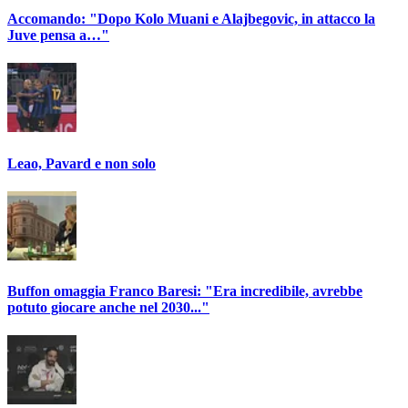
Accomando: "Dopo Kolo Muani e Alajbegovic, in attacco la
Juve pensa a…"
Leao, Pavard e non solo
Buffon omaggia Franco Baresi: "Era incredibile, avrebbe
potuto giocare anche nel 2030..."