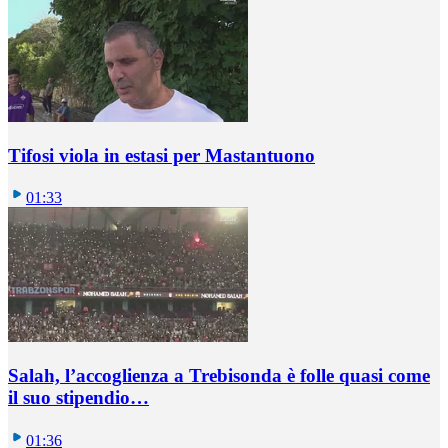
Tifosi viola in estasi per Mastantuono
01:33
Salah, l’accoglienza a Trebisonda è folle quasi come
il suo stipendio…
01:36