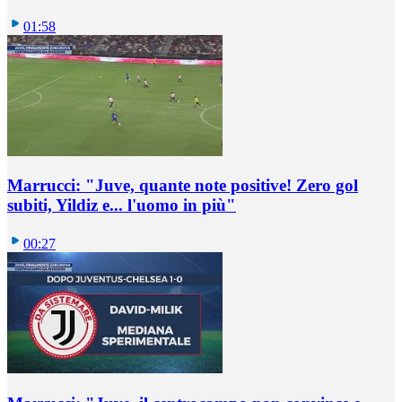
01:58
Marrucci: "Juve, quante note positive! Zero gol
subiti, Yildiz e... l'uomo in più"
00:27