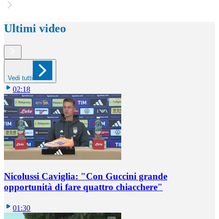
Ultimi video
Vedi tutti
02:18
Nicolussi Caviglia: "Con Guccini grande
opportunità di fare quattro chiacchere"
01:30