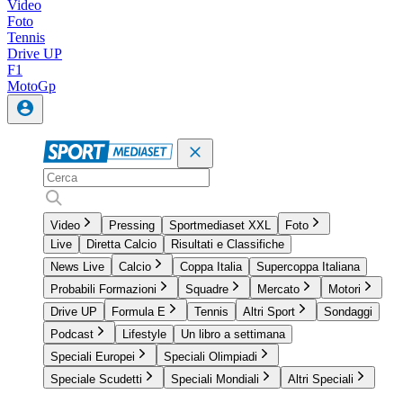
Video
Foto
Tennis
Drive UP
F1
MotoGp
Video
Pressing
Sportmediaset XXL
Foto
Live
Diretta Calcio
Risultati e Classifiche
News Live
Calcio
Coppa Italia
Supercoppa Italiana
Probabili Formazioni
Squadre
Mercato
Motori
Drive UP
Formula E
Tennis
Altri Sport
Sondaggi
Podcast
Lifestyle
Un libro a settimana
Speciali Europei
Speciali Olimpiadi
Speciale Scudetti
Speciali Mondiali
Altri Speciali