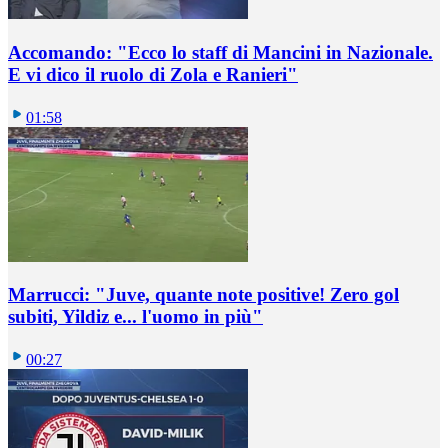
Accomando: "Ecco lo staff di Mancini in Nazionale.
E vi dico il ruolo di Zola e Ranieri"
01:58
Marrucci: "Juve, quante note positive! Zero gol
subiti, Yildiz e... l'uomo in più"
00:27