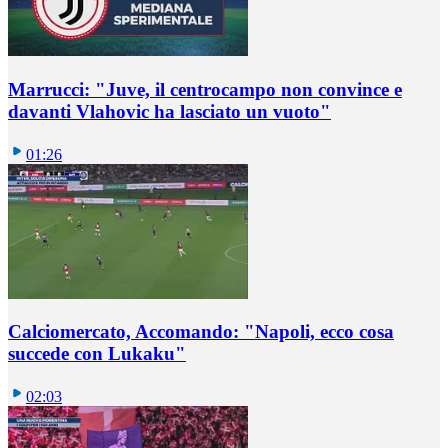
Marrucci: "Juve, il centrocampo non convince e
davanti Vlahovic ha lasciato un vuoto"
01:26
Calciomercato, Accomando: "Napoli, ecco cosa
succede con Lukaku"
02:03