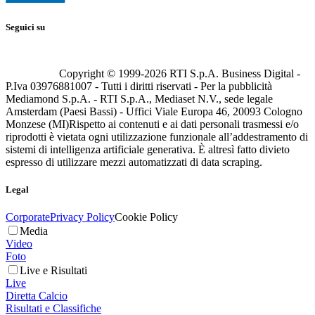
Seguici su
Copyright © 1999-
2026
RTI S.p.A. Business Digital -
P.Iva 03976881007 - Tutti i diritti riservati - Per la pubblicità
Mediamond S.p.A. - RTI S.p.A., Mediaset N.V., sede legale
Amsterdam (Paesi Bassi) - Uffici Viale Europa 46, 20093 Cologno
Monzese (MI)
Rispetto ai contenuti e ai dati personali trasmessi e/o
riprodotti è vietata ogni utilizzazione funzionale all’addestramento di
sistemi di intelligenza artificiale generativa. È altresì fatto divieto
espresso di utilizzare mezzi automatizzati di data scraping.
Legal
Corporate
Privacy Policy
Cookie Policy
Media
Video
Foto
Live e Risultati
Live
Diretta Calcio
Risultati e Classifiche