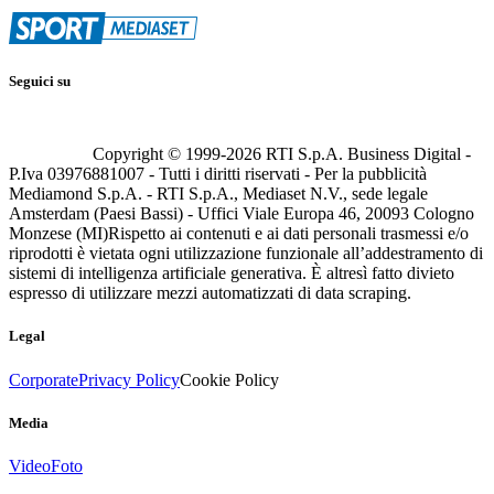
Seguici su
Copyright © 1999-
2026
RTI S.p.A. Business Digital -
P.Iva 03976881007 - Tutti i diritti riservati - Per la pubblicità
Mediamond S.p.A. - RTI S.p.A., Mediaset N.V., sede legale
Amsterdam (Paesi Bassi) - Uffici Viale Europa 46, 20093 Cologno
Monzese (MI)
Rispetto ai contenuti e ai dati personali trasmessi e/o
riprodotti è vietata ogni utilizzazione funzionale all’addestramento di
sistemi di intelligenza artificiale generativa. È altresì fatto divieto
espresso di utilizzare mezzi automatizzati di data scraping.
Legal
Corporate
Privacy Policy
Cookie Policy
Media
Video
Foto