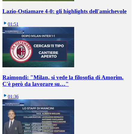
Lazio-Ostiamare 4-0: gli highlights dell'amichevole
01:51
Raimondi: "Milan, si vede la filosofia di Amorim.
C'è però da lavorare su…"
01:36