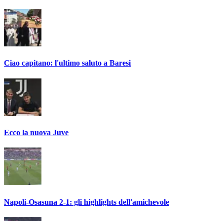
Ciao capitano: l'ultimo saluto a Baresi
Ecco la nuova Juve
Napoli-Osasuna 2-1: gli highlights dell'amichevole