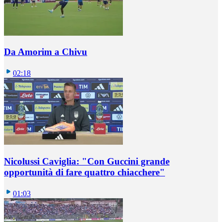
Da Amorim a Chivu
02:18
Nicolussi Caviglia: "Con Guccini grande
opportunità di fare quattro chiacchere"
01:03