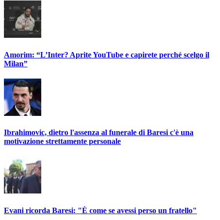
Amorim: “L’Inter? Aprite YouTube e capirete perché scelgo il
Milan”
Ibrahimovic, dietro l'assenza al funerale di Baresi c'è una
motivazione strettamente personale
Evani ricorda Baresi: "È come se avessi perso un fratello"