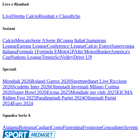
Live e Risultati
Live
Diretta Calcio
Risultati e Classifiche
Sezioni
Calcio
Mercato
Serie A
Serie B
Coppa Italia
Champions
League
Europa League
Conference League
Calcio Estero
Supercoppa
Italiana
Formula 1
Formula E
MotoGP
Altri Motori
Basket
America's
Cup
Nations League
Tennis
Sci
Volley
Drive UP
Speciali
Mondiali 2026
Roland Garros 2026
Sportmediaset Live Riccione
2026
Scudetto Inter 2026
Olimpiadi Invernali Milano Cortina
2026
Super Bowl 2026
Eicma 2025
Mondiale per club 2025
EICMA
Riding Fest 2025
Paralimpiadi Parigi 2024
Olimpiadi Parigi
2024
Euro 2024
Squadra Serie A
Atalanta
Bologna
Cagliari
Como
Fiorentina
Frosinone
Genoa
Inter
Juvent