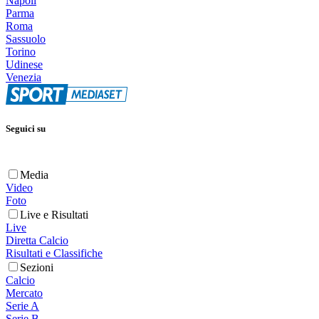
Napoli
Parma
Roma
Sassuolo
Torino
Udinese
Venezia
Seguici su
Media
Video
Foto
Live e Risultati
Live
Diretta Calcio
Risultati e Classifiche
Sezioni
Calcio
Mercato
Serie A
Serie B