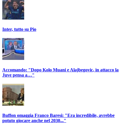
Inter, tutto su Pio
Accomando: "Dopo Kolo Muani e Alajbegovic, in attacco la
Juve pensa a…"
Buffon omaggia Franco Baresi: "Era incredibile, avrebbe
potuto giocare anche nel 2030..."