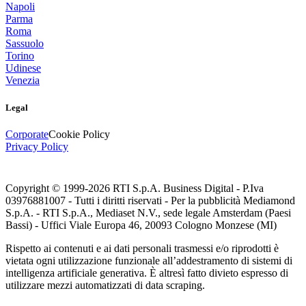
Napoli
Parma
Roma
Sassuolo
Torino
Udinese
Venezia
Legal
Corporate
Cookie Policy
Privacy Policy
Copyright © 1999-
2026
RTI S.p.A. Business Digital - P.Iva
03976881007 - Tutti i diritti riservati - Per la pubblicità Mediamond
S.p.A. - RTI S.p.A., Mediaset N.V., sede legale Amsterdam (Paesi
Bassi) - Uffici Viale Europa 46, 20093 Cologno Monzese (MI)
Rispetto ai contenuti e ai dati personali trasmessi e/o riprodotti è
vietata ogni utilizzazione funzionale all’addestramento di sistemi di
intelligenza artificiale generativa. È altresì fatto divieto espresso di
utilizzare mezzi automatizzati di data scraping.