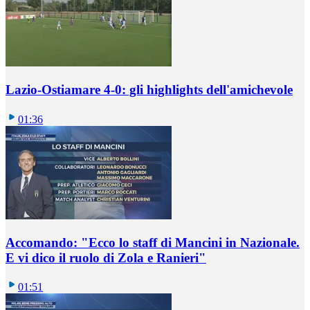
Lazio-Ostiamare 4-0: gli highlights dell'amichevole
01:36
Accomando: "Ecco lo staff di Mancini in Nazionale.
E vi dico il ruolo di Zola e Ranieri"
01:51