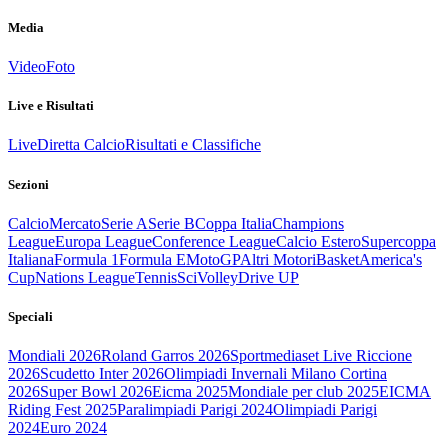
Media
Video
Foto
Live e Risultati
Live
Diretta Calcio
Risultati e Classifiche
Sezioni
Calcio
Mercato
Serie A
Serie B
Coppa Italia
Champions
League
Europa League
Conference League
Calcio Estero
Supercoppa
Italiana
Formula 1
Formula E
MotoGP
Altri Motori
Basket
America's
Cup
Nations League
Tennis
Sci
Volley
Drive UP
Speciali
Mondiali 2026
Roland Garros 2026
Sportmediaset Live Riccione
2026
Scudetto Inter 2026
Olimpiadi Invernali Milano Cortina
2026
Super Bowl 2026
Eicma 2025
Mondiale per club 2025
EICMA
Riding Fest 2025
Paralimpiadi Parigi 2024
Olimpiadi Parigi
2024
Euro 2024