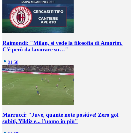
Raimondi: "Milan, si vede la filosofia di Amorim.
C'è però da lavorare su…"
01:58
Marrucci: "Juve, quante note positive! Zero gol
subiti, Yildiz e... l'uomo in più"