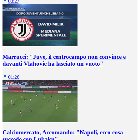
00:27
Marrucci: "Juve, il centrocampo non convince e
davanti Vlahovic ha lasciato un vuoto"
01:26
Calciomercato, Accomando: "Napoli, ecco cosa
succede con Lukaku"