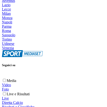
Juventus
Lazio
Lecce
Milan
Monza
Napoli
Parma
Roma
Sassuolo
Torino
Udinese
Venezia
Seguici su
Media
Video
Foto
Live e Risultati
Live
Diretta Calcio
Risultati e Classifiche