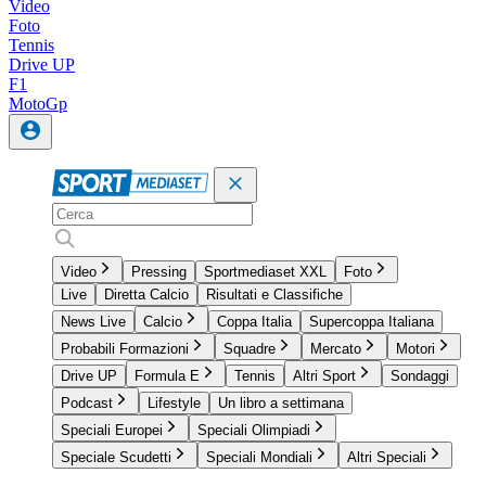
Video
Foto
Tennis
Drive UP
F1
MotoGp
Video
Pressing
Sportmediaset XXL
Foto
Live
Diretta Calcio
Risultati e Classifiche
News Live
Calcio
Coppa Italia
Supercoppa Italiana
Probabili Formazioni
Squadre
Mercato
Motori
Drive UP
Formula E
Tennis
Altri Sport
Sondaggi
Podcast
Lifestyle
Un libro a settimana
Speciali Europei
Speciali Olimpiadi
Speciale Scudetti
Speciali Mondiali
Altri Speciali