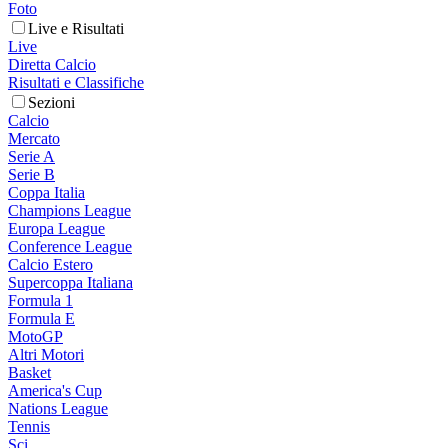
Foto
Live e Risultati
Live
Diretta Calcio
Risultati e Classifiche
Sezioni
Calcio
Mercato
Serie A
Serie B
Coppa Italia
Champions League
Europa League
Conference League
Calcio Estero
Supercoppa Italiana
Formula 1
Formula E
MotoGP
Altri Motori
Basket
America's Cup
Nations League
Tennis
Sci