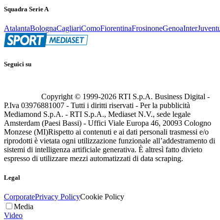
Squadra Serie A
Atalanta
Bologna
Cagliari
Como
Fiorentina
Frosinone
Genoa
Inter
Juvent
Seguici su
Copyright © 1999-
2026
RTI S.p.A. Business Digital -
P.Iva 03976881007 - Tutti i diritti riservati - Per la pubblicità
Mediamond S.p.A. - RTI S.p.A., Mediaset N.V., sede legale
Amsterdam (Paesi Bassi) - Uffici Viale Europa 46, 20093 Cologno
Monzese (MI)
Rispetto ai contenuti e ai dati personali trasmessi e/o
riprodotti è vietata ogni utilizzazione funzionale all’addestramento di
sistemi di intelligenza artificiale generativa. È altresì fatto divieto
espresso di utilizzare mezzi automatizzati di data scraping.
Legal
Corporate
Privacy Policy
Cookie Policy
Media
Video