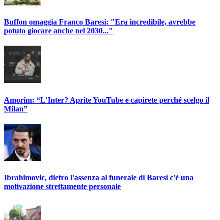
Buffon omaggia Franco Baresi: "Era incredibile, avrebbe
potuto giocare anche nel 2030..."
Amorim: “L’Inter? Aprite YouTube e capirete perché scelgo il
Milan”
Ibrahimovic, dietro l'assenza al funerale di Baresi c'è una
motivazione strettamente personale