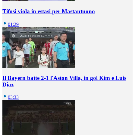
Tifosi viola in estasi per Mastantuono
01:29
Il Bayern batte 2-1 l'Aston Villa, in gol Kim e Luis
Diaz
03:33