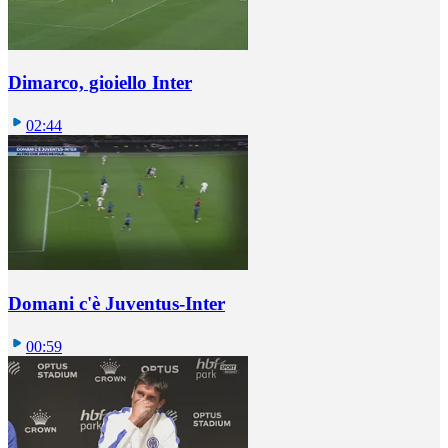
Dimarco, gioiello Inter
02:44
Domani c'è Juventus-Inter
00:59