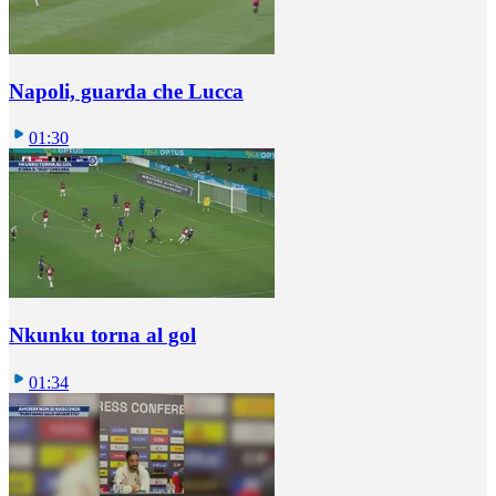
Napoli, guarda che Lucca
01:30
Nkunku torna al gol
01:34