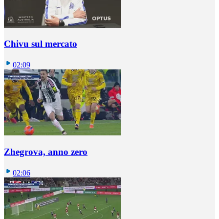
Chivu sul mercato
02:09
Zhegrova, anno zero
02:06