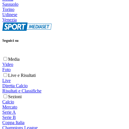
Sassuolo
Torino
Udinese
Venezia
Seguici su
Media
Video
Foto
Live e Risultati
Live
Diretta Calcio
Risultati e Classifiche
Sezioni
Calcio
Mercato
Serie A
Serie B
Coppa Italia
Champions League