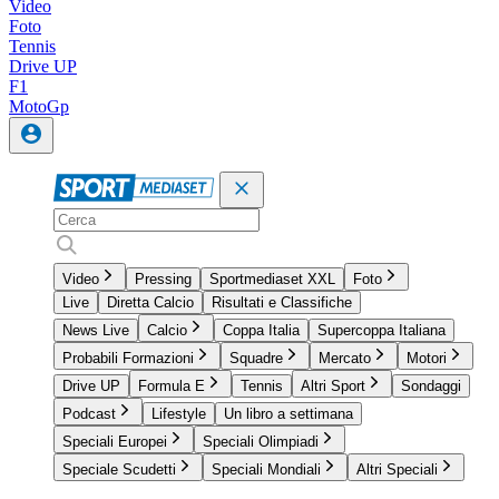
Video
Foto
Tennis
Drive UP
F1
MotoGp
Video
Pressing
Sportmediaset XXL
Foto
Live
Diretta Calcio
Risultati e Classifiche
News Live
Calcio
Coppa Italia
Supercoppa Italiana
Probabili Formazioni
Squadre
Mercato
Motori
Drive UP
Formula E
Tennis
Altri Sport
Sondaggi
Podcast
Lifestyle
Un libro a settimana
Speciali Europei
Speciali Olimpiadi
Speciale Scudetti
Speciali Mondiali
Altri Speciali