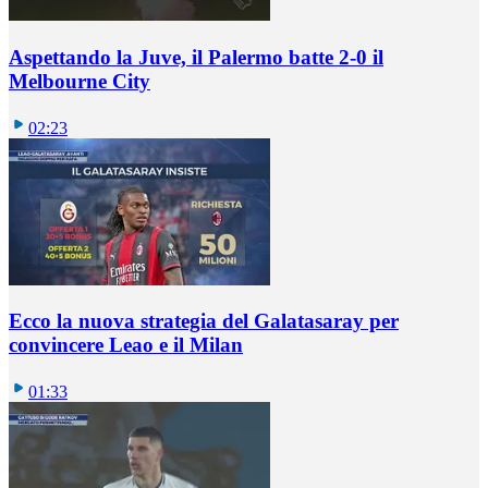
Aspettando la Juve, il Palermo batte 2-0 il
Melbourne City
02:23
Ecco la nuova strategia del Galatasaray per
convincere Leao e il Milan
01:33