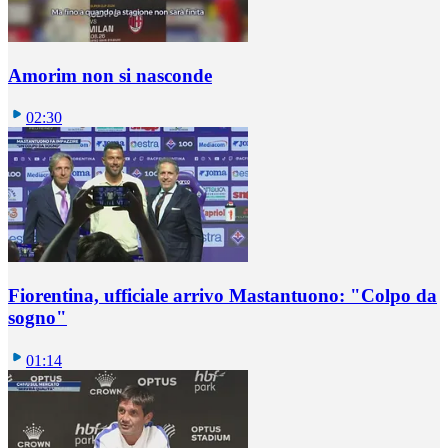
Amorim non si nasconde
02:30
Fiorentina, ufficiale arrivo Mastantuono: "Colpo da
sogno"
01:14