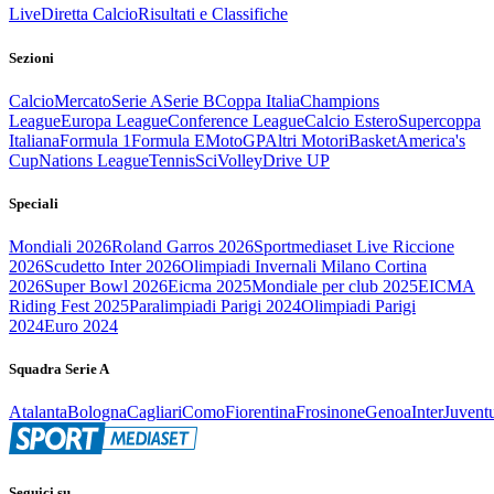
Live
Diretta Calcio
Risultati e Classifiche
Sezioni
Calcio
Mercato
Serie A
Serie B
Coppa Italia
Champions
League
Europa League
Conference League
Calcio Estero
Supercoppa
Italiana
Formula 1
Formula E
MotoGP
Altri Motori
Basket
America's
Cup
Nations League
Tennis
Sci
Volley
Drive UP
Speciali
Mondiali 2026
Roland Garros 2026
Sportmediaset Live Riccione
2026
Scudetto Inter 2026
Olimpiadi Invernali Milano Cortina
2026
Super Bowl 2026
Eicma 2025
Mondiale per club 2025
EICMA
Riding Fest 2025
Paralimpiadi Parigi 2024
Olimpiadi Parigi
2024
Euro 2024
Squadra Serie A
Atalanta
Bologna
Cagliari
Como
Fiorentina
Frosinone
Genoa
Inter
Juvent
Seguici su