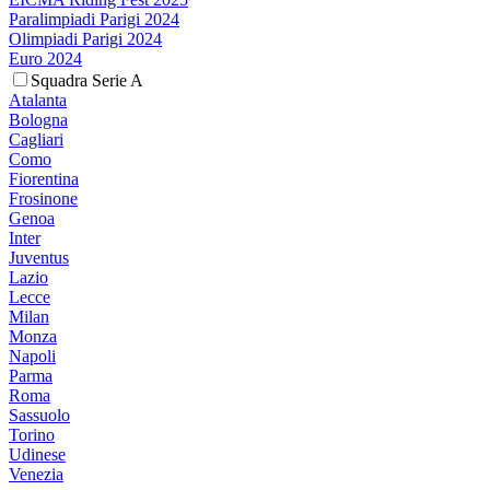
Paralimpiadi Parigi 2024
Olimpiadi Parigi 2024
Euro 2024
Squadra Serie A
Atalanta
Bologna
Cagliari
Como
Fiorentina
Frosinone
Genoa
Inter
Juventus
Lazio
Lecce
Milan
Monza
Napoli
Parma
Roma
Sassuolo
Torino
Udinese
Venezia