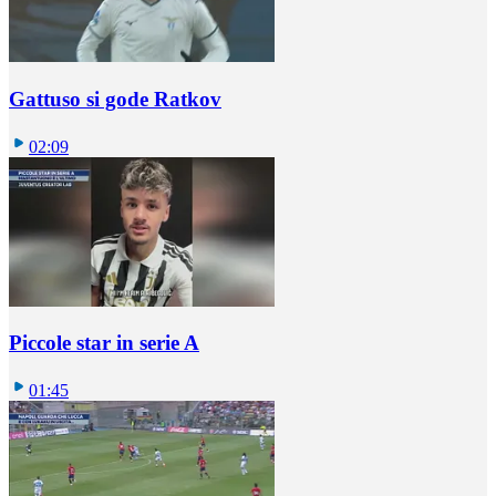
Gattuso si gode Ratkov
02:09
Piccole star in serie A
01:45