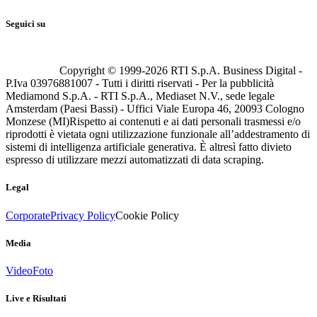
Seguici su
Copyright © 1999-
2026
RTI S.p.A. Business Digital -
P.Iva 03976881007 - Tutti i diritti riservati - Per la pubblicità
Mediamond S.p.A. - RTI S.p.A., Mediaset N.V., sede legale
Amsterdam (Paesi Bassi) - Uffici Viale Europa 46, 20093 Cologno
Monzese (MI)
Rispetto ai contenuti e ai dati personali trasmessi e/o
riprodotti è vietata ogni utilizzazione funzionale all’addestramento di
sistemi di intelligenza artificiale generativa. È altresì fatto divieto
espresso di utilizzare mezzi automatizzati di data scraping.
Legal
Corporate
Privacy Policy
Cookie Policy
Media
Video
Foto
Live e Risultati