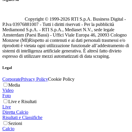
Copyright © 1999-
2026
RTI S.p.A. Business Digital -
P.Iva 03976881007 - Tutti i diritti riservati - Per la pubblicità
Mediamond S.p.A. - RTI S.p.A., Mediaset N.V., sede legale
Amsterdam (Paesi Bassi) - Uffici Viale Europa 46, 20093 Cologno
Monzese (MI)
Rispetto ai contenuti e ai dati personali trasmessi e/o
riprodotti è vietata ogni utilizzazione funzionale all’addestramento di
sistemi di intelligenza artificiale generativa. È altresì fatto divieto
espresso di utilizzare mezzi automatizzati di data scraping.
Legal
Corporate
Privacy Policy
Cookie Policy
Media
Video
Foto
Live e Risultati
Live
Diretta Calcio
Risultati e Classifiche
Sezioni
Calcio