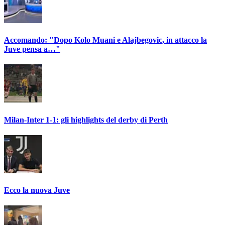
Accomando: "Dopo Kolo Muani e Alajbegovic, in attacco la
Juve pensa a…"
Milan-Inter 1-1: gli highlights del derby di Perth
Ecco la nuova Juve