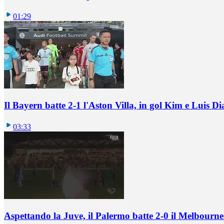
01:29
Il Bayern batte 2-1 l'Aston Villa, in gol Kim e Luis Di
03:33
Aspettando la Juve, il Palermo batte 2-0 il Melbourne