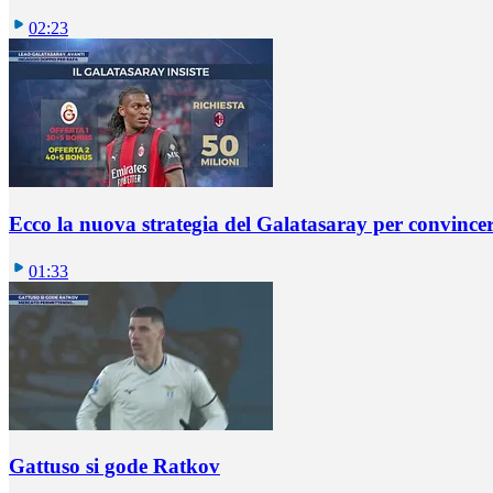
02:23
Ecco la nuova strategia del Galatasaray per convincer
01:33
Gattuso si gode Ratkov