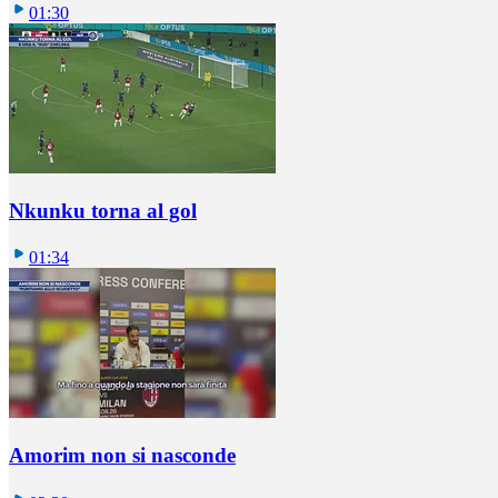
01:30
Nkunku torna al gol
01:34
Amorim non si nasconde