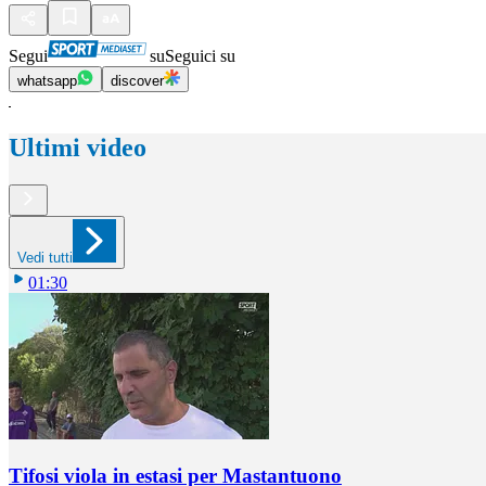
Segui
su
Seguici su
whatsapp
discover
Ultimi video
Vedi tutti
01:30
Tifosi viola in estasi per Mastantuono