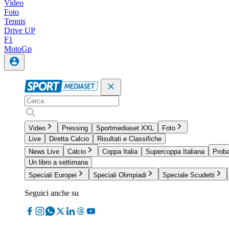
Video
Foto
Tennis
Drive UP
F1
MotoGp
Video
Pressing
Sportmediaset XXL
Foto
Live
Diretta Calcio
Risultati e Classifiche
News Live
Calcio
Coppa Italia
Supercoppa Italiana
Proba
Un libro a settimana
Speciali Europei
Speciali Olimpiadi
Speciale Scudetti
Seguici anche su