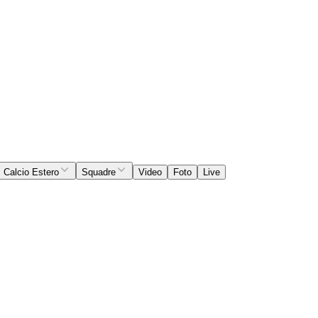
Calcio Estero
Squadre
Video
Foto
Live