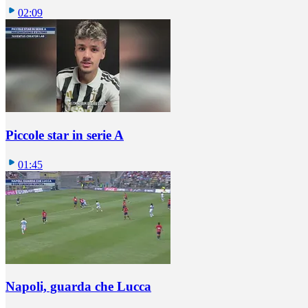
02:09
Piccole star in serie A
01:45
Napoli, guarda che Lucca