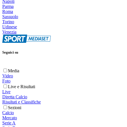
Napoli
Parma
Roma
Sassuolo
Torino
Udinese
Venezia
Seguici su
Media
Video
Foto
Live e Risultati
Live
Diretta Calcio
Risultati e Classifiche
Sezioni
Calcio
Mercato
Serie A