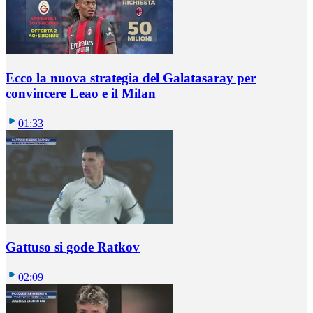
Ecco la nuova strategia del Galatasaray per
convincere Leao e il Milan
01:33
Gattuso si gode Ratkov
02:09