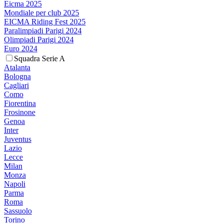
Eicma 2025
Mondiale per club 2025
EICMA Riding Fest 2025
Paralimpiadi Parigi 2024
Olimpiadi Parigi 2024
Euro 2024
Squadra Serie A
Atalanta
Bologna
Cagliari
Como
Fiorentina
Frosinone
Genoa
Inter
Juventus
Lazio
Lecce
Milan
Monza
Napoli
Parma
Roma
Sassuolo
Torino