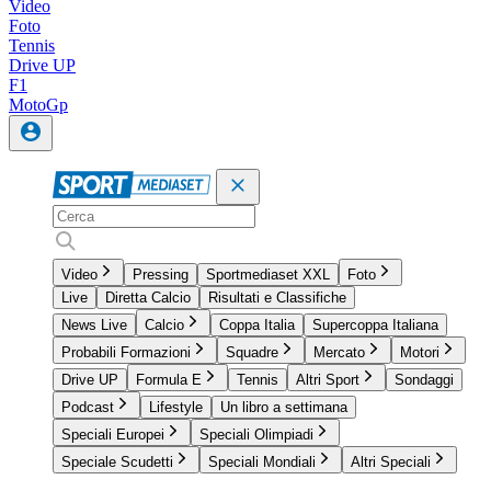
Video
Foto
Tennis
Drive UP
F1
MotoGp
Video
Pressing
Sportmediaset XXL
Foto
Live
Diretta Calcio
Risultati e Classifiche
News Live
Calcio
Coppa Italia
Supercoppa Italiana
Probabili Formazioni
Squadre
Mercato
Motori
Drive UP
Formula E
Tennis
Altri Sport
Sondaggi
Podcast
Lifestyle
Un libro a settimana
Speciali Europei
Speciali Olimpiadi
Speciale Scudetti
Speciali Mondiali
Altri Speciali