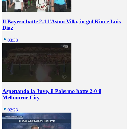
Il Bayern batte 2-1 l'Aston Villa, in gol Kim e Luis
Diaz
03:33
Aspettando la Juve, il Palermo batte 2-0 il
Melbourne City
02:23