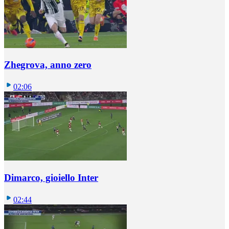
Zhegrova, anno zero
02:06
Dimarco, gioiello Inter
02:44