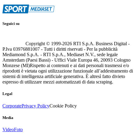
Seguici su
Copyright © 1999-
2026
RTI S.p.A. Business Digital -
P.Iva 03976881007 - Tutti i diritti riservati - Per la pubblicità
Mediamond S.p.A. - RTI S.p.A., Mediaset N.V., sede legale
Amsterdam (Paesi Bassi) - Uffici Viale Europa 46, 20093 Cologno
Monzese (MI)
Rispetto ai contenuti e ai dati personali trasmessi e/o
riprodotti è vietata ogni utilizzazione funzionale all’addestramento di
sistemi di intelligenza artificiale generativa. È altresì fatto divieto
espresso di utilizzare mezzi automatizzati di data scraping.
Legal
Corporate
Privacy Policy
Cookie Policy
Media
Video
Foto