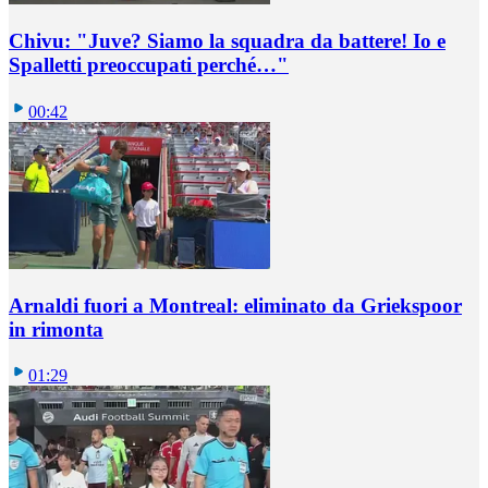
Chivu: "Juve? Siamo la squadra da battere! Io e
Spalletti preoccupati perché…"
00:42
Arnaldi fuori a Montreal: eliminato da Griekspoor
in rimonta
01:29