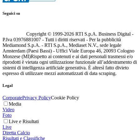
Seguici su
Copyright © 1999-
2026
RTI S.p.A. Business Digital -
P.Iva 03976881007 - Tutti i diritti riservati - Per la pubblicità
Mediamond S.p.A. - RTI S.p.A., Mediaset N.V., sede legale
Amsterdam (Paesi Bassi) - Uffici Viale Europa 46, 20093 Cologno
Monzese (MI)
Rispetto ai contenuti e ai dati personali trasmessi e/o
riprodotti è vietata ogni utilizzazione funzionale all’addestramento di
sistemi di intelligenza artificiale generativa. È altresì fatto divieto
espresso di utilizzare mezzi automatizzati di data scraping.
Legal
Corporate
Privacy Policy
Cookie Policy
Media
Video
Foto
Live e Risultati
Live
Diretta Calcio
Risultati e Classifiche