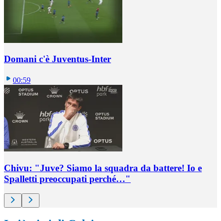
Domani c'è Juventus-Inter
00:59
Chivu: "Juve? Siamo la squadra da battere! Io e
Spalletti preoccupati perché…"