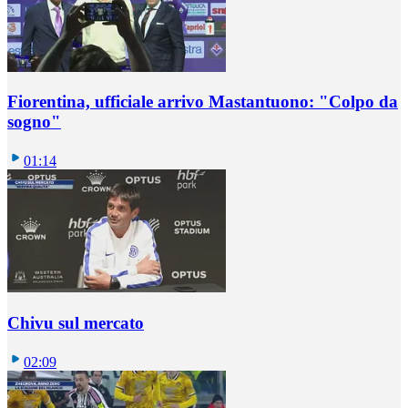
Fiorentina, ufficiale arrivo Mastantuono: "Colpo da
sogno"
01:14
Chivu sul mercato
02:09