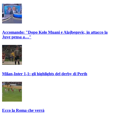
Accomando: "Dopo Kolo Muani e Alajbegovic, in attacco la
Juve pensa a…"
Milan-Inter 1-1: gli highlights del derby di Perth
Ecco la Roma che verrà