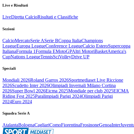
Live e Risultati
Live
Diretta Calcio
Risultati e Classifiche
Sezioni
Calcio
Mercato
Serie A
Serie B
Coppa Italia
Champions
League
Europa League
Conference League
Calcio Estero
Supercoppa
Italiana
Formula 1
Formula E
MotoGP
Altri Motori
Basket
America's
Cup
Nations League
Tennis
Sci
Volley
Drive UP
Speciali
Mondiali 2026
Roland Garros 2026
Sportmediaset Live Riccione
2026
Scudetto Inter 2026
Olimpiadi Invernali Milano Cortina
2026
Super Bowl 2026
Eicma 2025
Mondiale per club 2025
EICMA
Riding Fest 2025
Paralimpiadi Parigi 2024
Olimpiadi Parigi
2024
Euro 2024
Squadra Serie A
Atalanta
Bologna
Cagliari
Como
Fiorentina
Frosinone
Genoa
Inter
Juvent