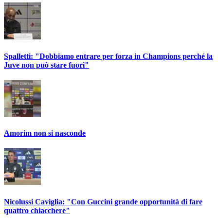
Spalletti: "Dobbiamo entrare per forza in Champions perché la
Juve non può stare fuori"
Amorim non si nasconde
Nicolussi Caviglia: "Con Guccini grande opportunità di fare
quattro chiacchere"