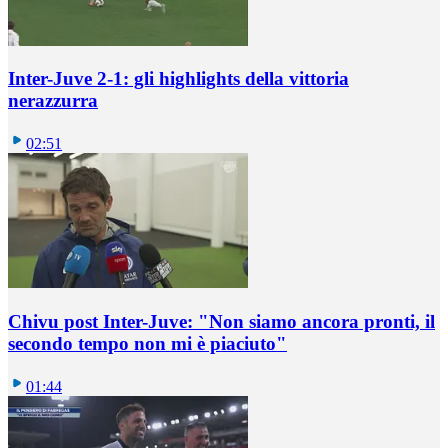
Inter-Juve 2-1: gli highlights della vittoria
nerazzurra
02:51
Chivu post Inter-Juve: "Non siamo ancora pronti, il
secondo tempo non mi è piaciuto"
01:44