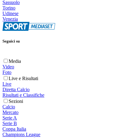
Sassuolo
Torino
Udinese
Venezia
Seguici su
Media
Video
Foto
Live e Risultati
Live
Diretta Calcio
Risultati e Classifiche
Sezioni
Calcio
Mercato
Serie A
Serie B
Coppa Italia
Champions League