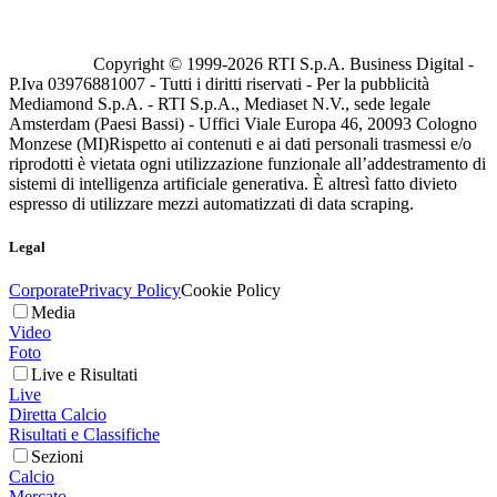
Copyright © 1999-
2026
RTI S.p.A. Business Digital -
P.Iva 03976881007 - Tutti i diritti riservati - Per la pubblicità
Mediamond S.p.A. - RTI S.p.A., Mediaset N.V., sede legale
Amsterdam (Paesi Bassi) - Uffici Viale Europa 46, 20093 Cologno
Monzese (MI)
Rispetto ai contenuti e ai dati personali trasmessi e/o
riprodotti è vietata ogni utilizzazione funzionale all’addestramento di
sistemi di intelligenza artificiale generativa. È altresì fatto divieto
espresso di utilizzare mezzi automatizzati di data scraping.
Legal
Corporate
Privacy Policy
Cookie Policy
Media
Video
Foto
Live e Risultati
Live
Diretta Calcio
Risultati e Classifiche
Sezioni
Calcio
Mercato