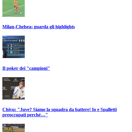
Milan-Chelsea: guarda gli highlights
Il poker dei "campioni"
Chivu: "Juve? Siamo la squadra da battere! Io e Spalletti
preoccupati perché…"