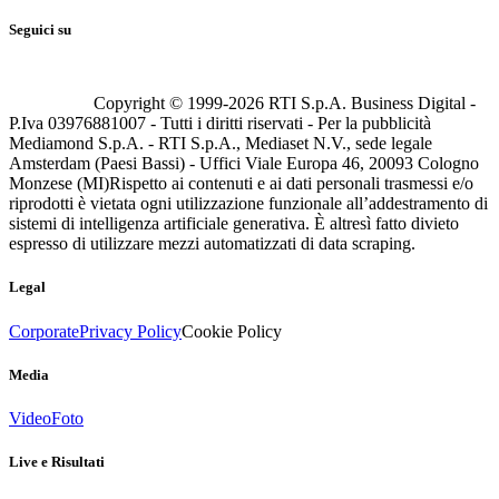
Seguici su
Copyright © 1999-
2026
RTI S.p.A. Business Digital -
P.Iva 03976881007 - Tutti i diritti riservati - Per la pubblicità
Mediamond S.p.A. - RTI S.p.A., Mediaset N.V., sede legale
Amsterdam (Paesi Bassi) - Uffici Viale Europa 46, 20093 Cologno
Monzese (MI)
Rispetto ai contenuti e ai dati personali trasmessi e/o
riprodotti è vietata ogni utilizzazione funzionale all’addestramento di
sistemi di intelligenza artificiale generativa. È altresì fatto divieto
espresso di utilizzare mezzi automatizzati di data scraping.
Legal
Corporate
Privacy Policy
Cookie Policy
Media
Video
Foto
Live e Risultati