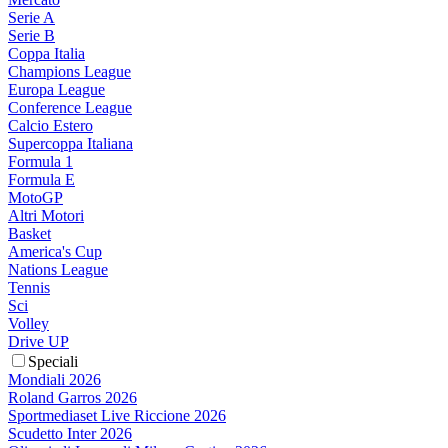
Serie A
Serie B
Coppa Italia
Champions League
Europa League
Conference League
Calcio Estero
Supercoppa Italiana
Formula 1
Formula E
MotoGP
Altri Motori
Basket
America's Cup
Nations League
Tennis
Sci
Volley
Drive UP
Speciali
Mondiali 2026
Roland Garros 2026
Sportmediaset Live Riccione 2026
Scudetto Inter 2026