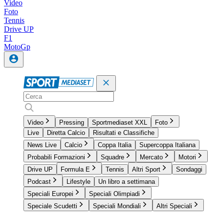
Video
Foto
Tennis
Drive UP
F1
MotoGp
Video
Pressing
Sportmediaset XXL
Foto
Live
Diretta Calcio
Risultati e Classifiche
News Live
Calcio
Coppa Italia
Supercoppa Italiana
Probabili Formazioni
Squadre
Mercato
Motori
Drive UP
Formula E
Tennis
Altri Sport
Sondaggi
Podcast
Lifestyle
Un libro a settimana
Speciali Europei
Speciali Olimpiadi
Speciale Scudetti
Speciali Mondiali
Altri Speciali