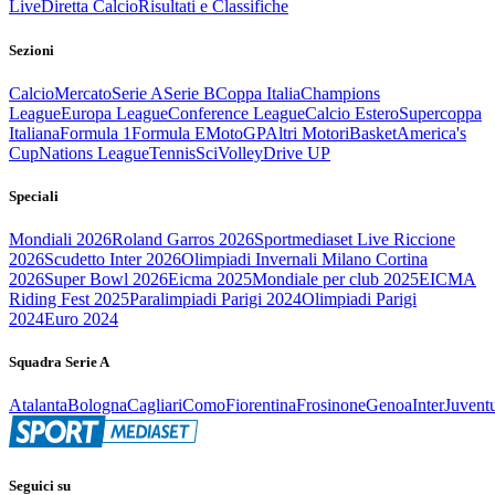
Live
Diretta Calcio
Risultati e Classifiche
Sezioni
Calcio
Mercato
Serie A
Serie B
Coppa Italia
Champions
League
Europa League
Conference League
Calcio Estero
Supercoppa
Italiana
Formula 1
Formula E
MotoGP
Altri Motori
Basket
America's
Cup
Nations League
Tennis
Sci
Volley
Drive UP
Speciali
Mondiali 2026
Roland Garros 2026
Sportmediaset Live Riccione
2026
Scudetto Inter 2026
Olimpiadi Invernali Milano Cortina
2026
Super Bowl 2026
Eicma 2025
Mondiale per club 2025
EICMA
Riding Fest 2025
Paralimpiadi Parigi 2024
Olimpiadi Parigi
2024
Euro 2024
Squadra Serie A
Atalanta
Bologna
Cagliari
Como
Fiorentina
Frosinone
Genoa
Inter
Juvent
Seguici su