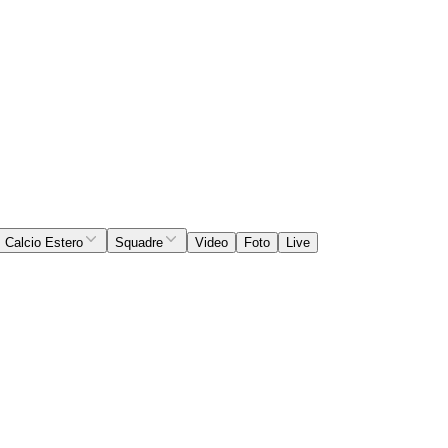
Calcio Estero
Squadre
Video
Foto
Live