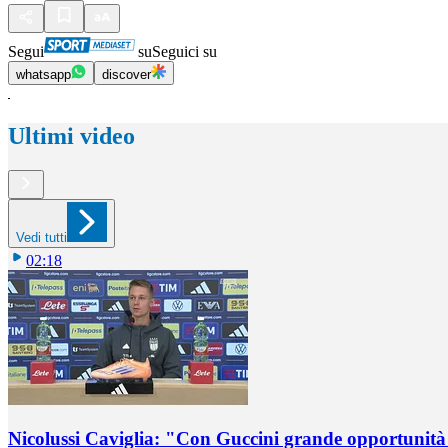
Segui
su
Seguici su
whatsapp
discover
Ultimi video
Vedi tutti
02:18
Nicolussi Caviglia: "Con Guccini grande opportunità 