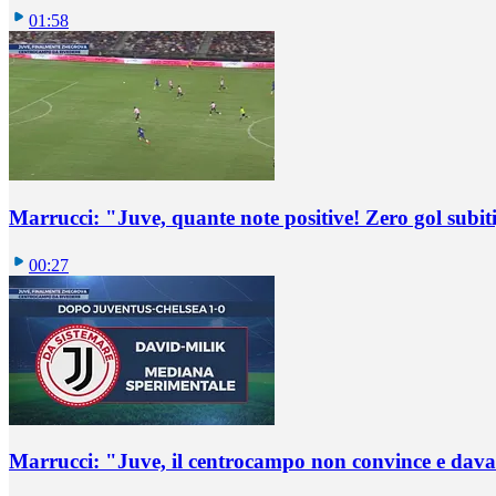
01:58
Marrucci: "Juve, quante note positive! Zero gol subiti,
00:27
Marrucci: "Juve, il centrocampo non convince e dava