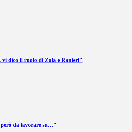
vi dico il ruolo di Zola e Ranieri"
è però da lavorare su…"