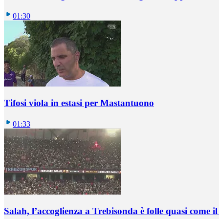
01:30
Tifosi viola in estasi per Mastantuono
01:33
Salah, l’accoglienza a Trebisonda è folle quasi come i