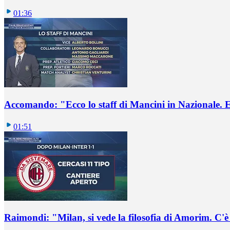
01:36
Accomando: "Ecco lo staff di Mancini in Nazionale. E 
01:51
Raimondi: "Milan, si vede la filosofia di Amorim. C'