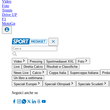
Video
Foto
Tennis
Drive UP
F1
MotoGp
Video
Pressing
Sportmediaset XXL
Foto
Live
Diretta Calcio
Risultati e Classifiche
News Live
Calcio
Coppa Italia
Supercoppa Italiana
Proba
Un libro a settimana
Speciali Europei
Speciali Olimpiadi
Speciale Scudetti
Seguici anche su