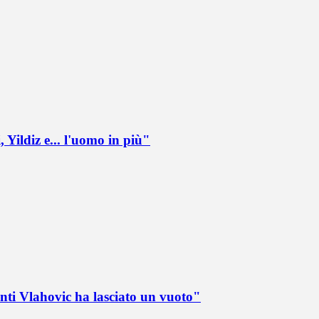
 Yildiz e... l'uomo in più"
nti Vlahovic ha lasciato un vuoto"