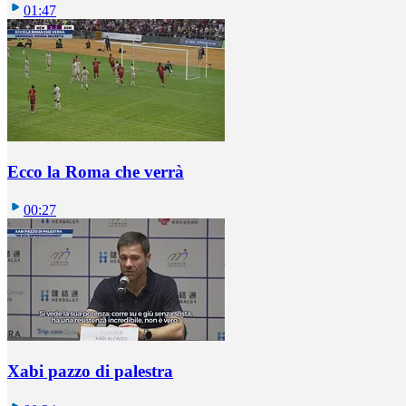
01:47
Ecco la Roma che verrà
00:27
Xabi pazzo di palestra