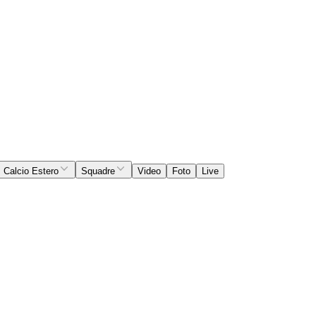
Calcio Estero
Squadre
Video
Foto
Live