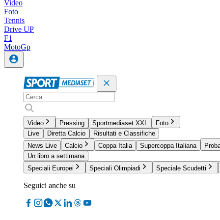
Video
Foto
Tennis
Drive UP
F1
MotoGp
Video
Pressing
Sportmediaset XXL
Foto
Live
Diretta Calcio
Risultati e Classifiche
News Live
Calcio
Coppa Italia
Supercoppa Italiana
Proba
Un libro a settimana
Speciali Europei
Speciali Olimpiadi
Speciale Scudetti
Seguici anche su