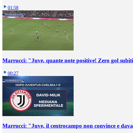
01:58
Marrucci: "Juve, quante note positive! Zero gol subiti,
00:27
Marrucci: "Juve, il centrocampo non convince e dava