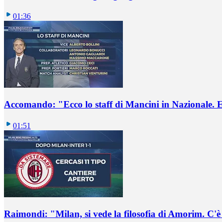
01:36
Accomando: "Ecco lo staff di Mancini in Nazionale. E 
01:51
Raimondi: "Milan, si vede la filosofia di Amorim. C'