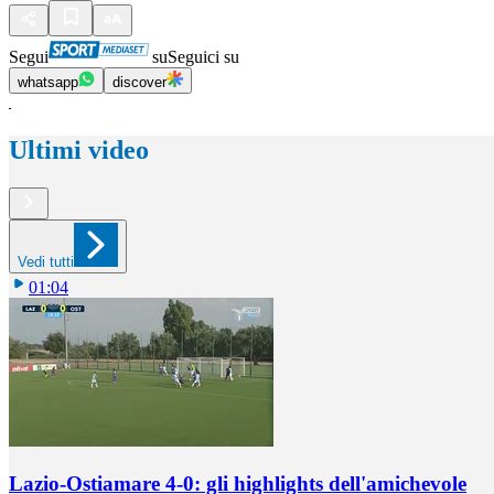
Segui
su
Seguici su
whatsapp
discover
Ultimi video
Vedi tutti
01:04
Lazio-Ostiamare 4-0: gli highlights dell'amichevole