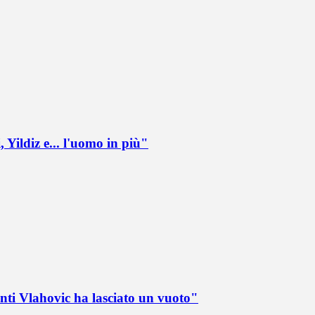
 Yildiz e... l'uomo in più"
nti Vlahovic ha lasciato un vuoto"