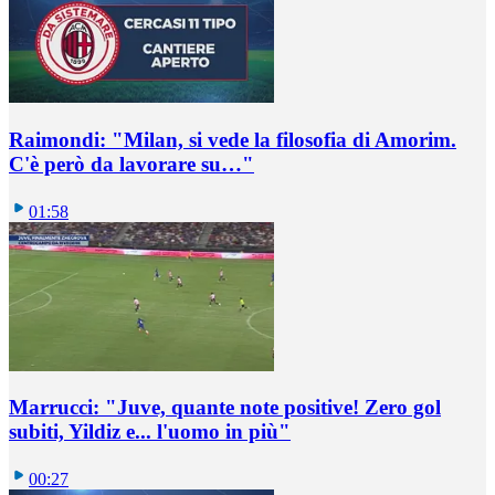
Raimondi: "Milan, si vede la filosofia di Amorim.
C'è però da lavorare su…"
01:58
Marrucci: "Juve, quante note positive! Zero gol
subiti, Yildiz e... l'uomo in più"
00:27