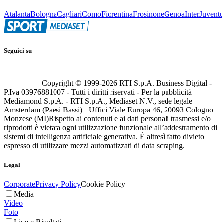
Atalanta
Bologna
Cagliari
Como
Fiorentina
Frosinone
Genoa
Inter
Juvent
Seguici su
Copyright © 1999-
2026
RTI S.p.A. Business Digital -
P.Iva 03976881007 - Tutti i diritti riservati - Per la pubblicità
Mediamond S.p.A. - RTI S.p.A., Mediaset N.V., sede legale
Amsterdam (Paesi Bassi) - Uffici Viale Europa 46, 20093 Cologno
Monzese (MI)
Rispetto ai contenuti e ai dati personali trasmessi e/o
riprodotti è vietata ogni utilizzazione funzionale all’addestramento di
sistemi di intelligenza artificiale generativa. È altresì fatto divieto
espresso di utilizzare mezzi automatizzati di data scraping.
Legal
Corporate
Privacy Policy
Cookie Policy
Media
Video
Foto
Live e Risultati