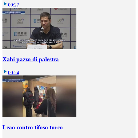
00:27
Xabi pazzo di palestra
00:24
Leao contro tifoso turco