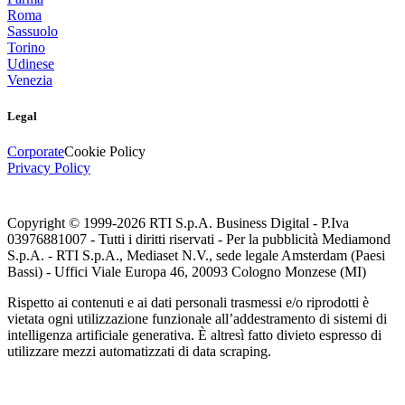
Roma
Sassuolo
Torino
Udinese
Venezia
Legal
Corporate
Cookie Policy
Privacy Policy
Copyright © 1999-
2026
RTI S.p.A. Business Digital - P.Iva
03976881007 - Tutti i diritti riservati - Per la pubblicità Mediamond
S.p.A. - RTI S.p.A., Mediaset N.V., sede legale Amsterdam (Paesi
Bassi) - Uffici Viale Europa 46, 20093 Cologno Monzese (MI)
Rispetto ai contenuti e ai dati personali trasmessi e/o riprodotti è
vietata ogni utilizzazione funzionale all’addestramento di sistemi di
intelligenza artificiale generativa. È altresì fatto divieto espresso di
utilizzare mezzi automatizzati di data scraping.