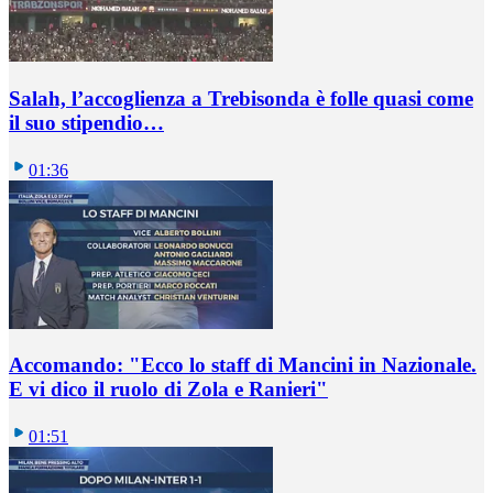
Salah, l’accoglienza a Trebisonda è folle quasi come
il suo stipendio…
01:36
Accomando: "Ecco lo staff di Mancini in Nazionale.
E vi dico il ruolo di Zola e Ranieri"
01:51