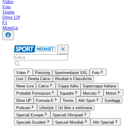
Video
Foto
Tennis
Drive UP
F1
MotoGp
Video
Pressing
Sportmediaset XXL
Foto
Live
Diretta Calcio
Risultati e Classifiche
News Live
Calcio
Coppa Italia
Supercoppa Italiana
Probabili Formazioni
Squadre
Mercato
Motori
Drive UP
Formula E
Tennis
Altri Sport
Sondaggi
Podcast
Lifestyle
Un libro a settimana
Speciali Europei
Speciali Olimpiadi
Speciale Scudetti
Speciali Mondiali
Altri Speciali