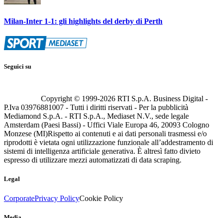
Milan-Inter 1-1: gli highlights del derby di Perth
Seguici su
Copyright © 1999-
2026
RTI S.p.A. Business Digital -
P.Iva 03976881007 - Tutti i diritti riservati - Per la pubblicità
Mediamond S.p.A. - RTI S.p.A., Mediaset N.V., sede legale
Amsterdam (Paesi Bassi) - Uffici Viale Europa 46, 20093 Cologno
Monzese (MI)
Rispetto ai contenuti e ai dati personali trasmessi e/o
riprodotti è vietata ogni utilizzazione funzionale all’addestramento di
sistemi di intelligenza artificiale generativa. È altresì fatto divieto
espresso di utilizzare mezzi automatizzati di data scraping.
Legal
Corporate
Privacy Policy
Cookie Policy
Media