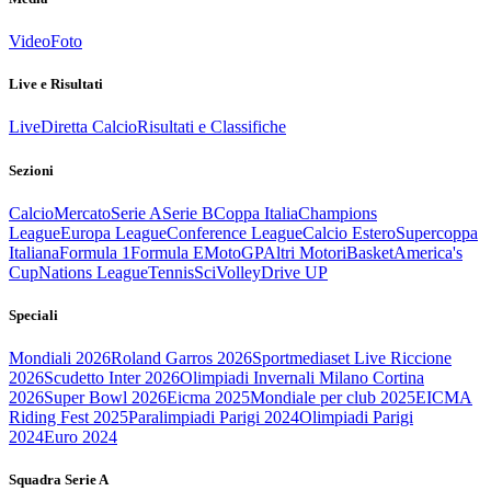
Video
Foto
Live e Risultati
Live
Diretta Calcio
Risultati e Classifiche
Sezioni
Calcio
Mercato
Serie A
Serie B
Coppa Italia
Champions
League
Europa League
Conference League
Calcio Estero
Supercoppa
Italiana
Formula 1
Formula E
MotoGP
Altri Motori
Basket
America's
Cup
Nations League
Tennis
Sci
Volley
Drive UP
Speciali
Mondiali 2026
Roland Garros 2026
Sportmediaset Live Riccione
2026
Scudetto Inter 2026
Olimpiadi Invernali Milano Cortina
2026
Super Bowl 2026
Eicma 2025
Mondiale per club 2025
EICMA
Riding Fest 2025
Paralimpiadi Parigi 2024
Olimpiadi Parigi
2024
Euro 2024
Squadra Serie A