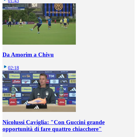
01:43
Da Amorim a Chivu
02:18
Nicolussi Caviglia: "Con Guccini grande
opportunità di fare quattro chiacchere"