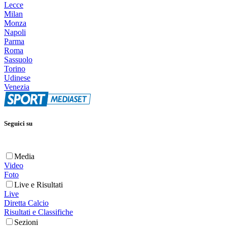
Lecce
Milan
Monza
Napoli
Parma
Roma
Sassuolo
Torino
Udinese
Venezia
Seguici su
Media
Video
Foto
Live e Risultati
Live
Diretta Calcio
Risultati e Classifiche
Sezioni