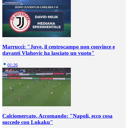
Marrucci: "Juve, il centrocampo non convince e
davanti Vlahovic ha lasciato un vuoto"
01:26
Calciomercato, Accomando: "Napoli, ecco cosa
succede con Lukaku"