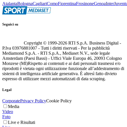
Atalanta
Bologna
Cagliari
Como
Fiorentina
Frosinone
Genoa
Inter
Juvent
Seguici su
Copyright © 1999-
2026
RTI S.p.A. Business Digital -
P.Iva 03976881007 - Tutti i diritti riservati - Per la pubblicità
Mediamond S.p.A. - RTI S.p.A., Mediaset N.V., sede legale
Amsterdam (Paesi Bassi) - Uffici Viale Europa 46, 20093 Cologno
Monzese (MI)
Rispetto ai contenuti e ai dati personali trasmessi e/o
riprodotti è vietata ogni utilizzazione funzionale all’addestramento di
sistemi di intelligenza artificiale generativa. È altresì fatto divieto
espresso di utilizzare mezzi automatizzati di data scraping.
Legal
Corporate
Privacy Policy
Cookie Policy
Media
Video
Foto
Live e Risultati