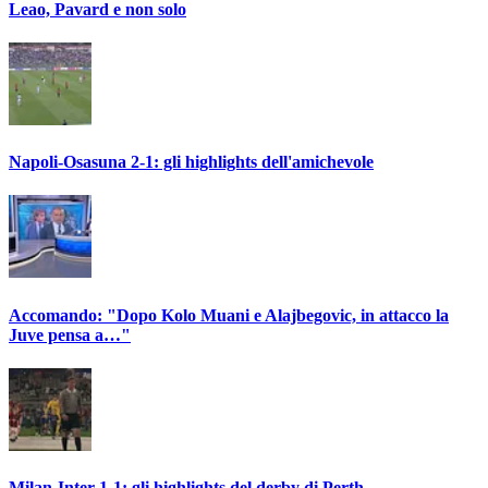
Leao, Pavard e non solo
Napoli-Osasuna 2-1: gli highlights dell'amichevole
Accomando: "Dopo Kolo Muani e Alajbegovic, in attacco la
Juve pensa a…"
Milan-Inter 1-1: gli highlights del derby di Perth