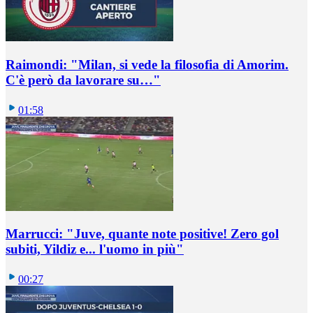
Raimondi: "Milan, si vede la filosofia di Amorim.
C'è però da lavorare su…"
01:58
Marrucci: "Juve, quante note positive! Zero gol
subiti, Yildiz e... l'uomo in più"
00:27