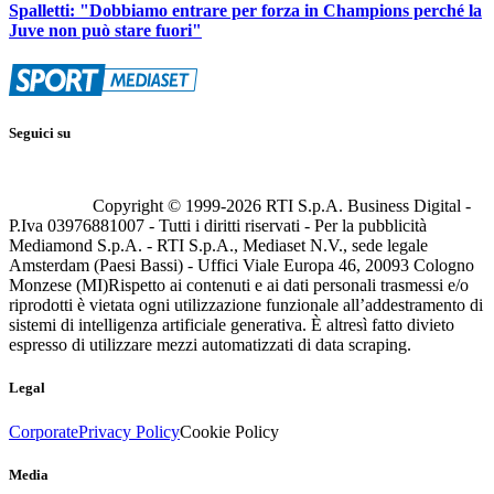
Spalletti: "Dobbiamo entrare per forza in Champions perché la
Juve non può stare fuori"
Seguici su
Copyright © 1999-
2026
RTI S.p.A. Business Digital -
P.Iva 03976881007 - Tutti i diritti riservati - Per la pubblicità
Mediamond S.p.A. - RTI S.p.A., Mediaset N.V., sede legale
Amsterdam (Paesi Bassi) - Uffici Viale Europa 46, 20093 Cologno
Monzese (MI)
Rispetto ai contenuti e ai dati personali trasmessi e/o
riprodotti è vietata ogni utilizzazione funzionale all’addestramento di
sistemi di intelligenza artificiale generativa. È altresì fatto divieto
espresso di utilizzare mezzi automatizzati di data scraping.
Legal
Corporate
Privacy Policy
Cookie Policy
Media