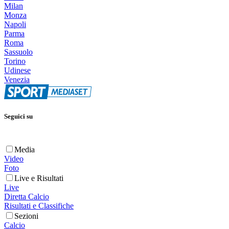
Milan
Monza
Napoli
Parma
Roma
Sassuolo
Torino
Udinese
Venezia
Seguici su
Media
Video
Foto
Live e Risultati
Live
Diretta Calcio
Risultati e Classifiche
Sezioni
Calcio