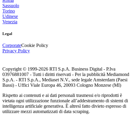
Roma
Sassuolo
Torino
Udinese
Venezia
Legal
Corporate
Cookie Policy
Privacy Policy
Copyright © 1999-
2026
RTI S.p.A. Business Digital - P.Iva
03976881007 - Tutti i diritti riservati - Per la pubblicità Mediamond
S.p.A. - RTI S.p.A., Mediaset N.V., sede legale Amsterdam (Paesi
Bassi) - Uffici Viale Europa 46, 20093 Cologno Monzese (MI)
Rispetto ai contenuti e ai dati personali trasmessi e/o riprodotti è
vietata ogni utilizzazione funzionale all’addestramento di sistemi di
intelligenza artificiale generativa. È altresì fatto divieto espresso di
utilizzare mezzi automatizzati di data scraping.