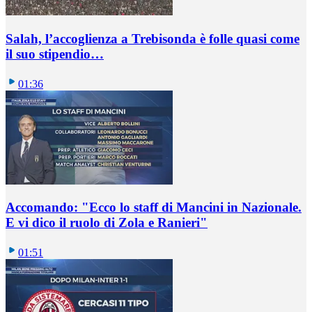
Salah, l’accoglienza a Trebisonda è folle quasi come
il suo stipendio…
01:36
Accomando: "Ecco lo staff di Mancini in Nazionale.
E vi dico il ruolo di Zola e Ranieri"
01:51