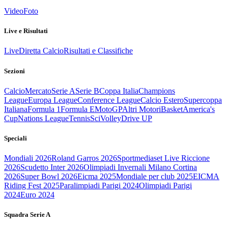
Video
Foto
Live e Risultati
Live
Diretta Calcio
Risultati e Classifiche
Sezioni
Calcio
Mercato
Serie A
Serie B
Coppa Italia
Champions
League
Europa League
Conference League
Calcio Estero
Supercoppa
Italiana
Formula 1
Formula E
MotoGP
Altri Motori
Basket
America's
Cup
Nations League
Tennis
Sci
Volley
Drive UP
Speciali
Mondiali 2026
Roland Garros 2026
Sportmediaset Live Riccione
2026
Scudetto Inter 2026
Olimpiadi Invernali Milano Cortina
2026
Super Bowl 2026
Eicma 2025
Mondiale per club 2025
EICMA
Riding Fest 2025
Paralimpiadi Parigi 2024
Olimpiadi Parigi
2024
Euro 2024
Squadra Serie A