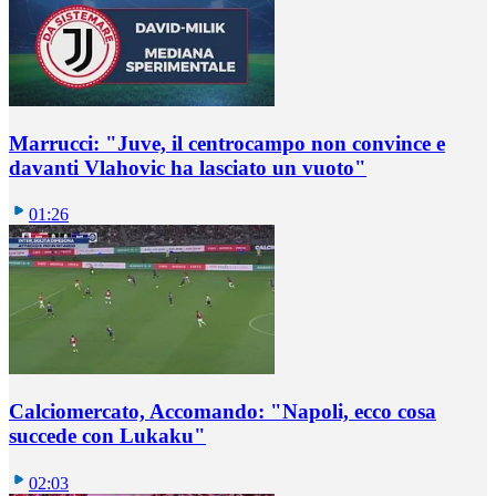
Marrucci: "Juve, il centrocampo non convince e
davanti Vlahovic ha lasciato un vuoto"
01:26
Calciomercato, Accomando: "Napoli, ecco cosa
succede con Lukaku"
02:03