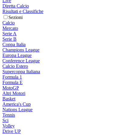
Live
Diretta Calcio
Risultati e Classifiche
Sezioni
Calcio
Mercato
Serie A
Serie B
Coppa Italia
Champions League
Europa League
Conference League
Calcio Estero
Supercoppa Italiana
Formula 1
Formula E
MotoGP
Altri Motori
Basket
America's Cup
Nations League
Tennis
Sci
Volley
Drive UP