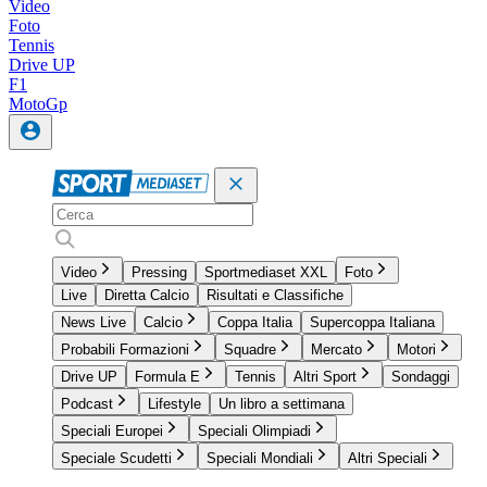
Video
Foto
Tennis
Drive UP
F1
MotoGp
Video
Pressing
Sportmediaset XXL
Foto
Live
Diretta Calcio
Risultati e Classifiche
News Live
Calcio
Coppa Italia
Supercoppa Italiana
Probabili Formazioni
Squadre
Mercato
Motori
Drive UP
Formula E
Tennis
Altri Sport
Sondaggi
Podcast
Lifestyle
Un libro a settimana
Speciali Europei
Speciali Olimpiadi
Speciale Scudetti
Speciali Mondiali
Altri Speciali