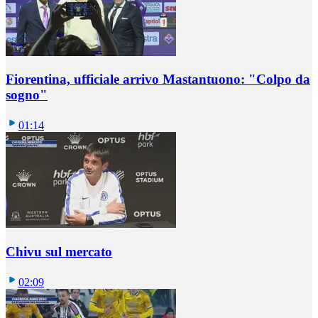
Fiorentina, ufficiale arrivo Mastantuono: "Colpo da
sogno"
01:14
Chivu sul mercato
02:09