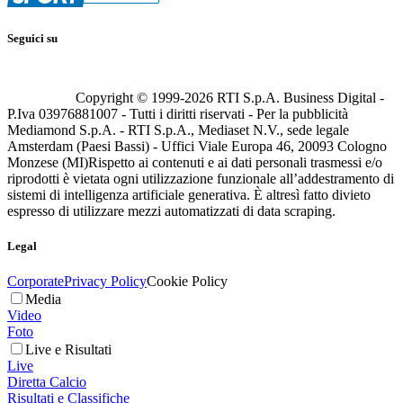
Seguici su
Copyright © 1999-
2026
RTI S.p.A. Business Digital -
P.Iva 03976881007 - Tutti i diritti riservati - Per la pubblicità
Mediamond S.p.A. - RTI S.p.A., Mediaset N.V., sede legale
Amsterdam (Paesi Bassi) - Uffici Viale Europa 46, 20093 Cologno
Monzese (MI)
Rispetto ai contenuti e ai dati personali trasmessi e/o
riprodotti è vietata ogni utilizzazione funzionale all’addestramento di
sistemi di intelligenza artificiale generativa. È altresì fatto divieto
espresso di utilizzare mezzi automatizzati di data scraping.
Legal
Corporate
Privacy Policy
Cookie Policy
Media
Video
Foto
Live e Risultati
Live
Diretta Calcio
Risultati e Classifiche