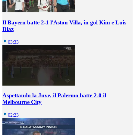
Il Bayern batte 2-1 l'Aston Villa, in gol Kim e Luis
Diaz
03:33
Aspettando la Juve, il Palermo batte 2-0 il
Melbourne City
02:23