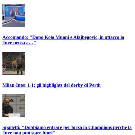
Accomando: "Dopo Kolo Muani e Alajbegovic, in attacco la
Juve pensa a…"
Milan-Inter 1-1: gli highlights del derby di Perth
Spalletti: "Dobbiamo entrare per forza in Champions perché la
Juve non può stare fuori"