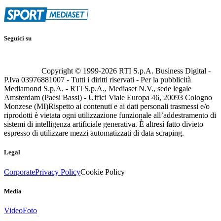
Seguici su
Copyright © 1999-
2026
RTI S.p.A. Business Digital -
P.Iva 03976881007 - Tutti i diritti riservati - Per la pubblicità
Mediamond S.p.A. - RTI S.p.A., Mediaset N.V., sede legale
Amsterdam (Paesi Bassi) - Uffici Viale Europa 46, 20093 Cologno
Monzese (MI)
Rispetto ai contenuti e ai dati personali trasmessi e/o
riprodotti è vietata ogni utilizzazione funzionale all’addestramento di
sistemi di intelligenza artificiale generativa. È altresì fatto divieto
espresso di utilizzare mezzi automatizzati di data scraping.
Legal
Corporate
Privacy Policy
Cookie Policy
Media
Video
Foto