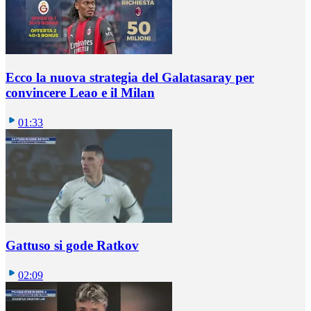
Ecco la nuova strategia del Galatasaray per
convincere Leao e il Milan
01:33
Gattuso si gode Ratkov
02:09