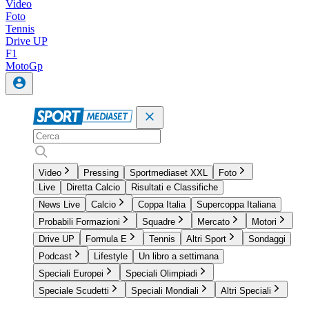
Video
Foto
Tennis
Drive UP
F1
MotoGp
Video
Pressing
Sportmediaset XXL
Foto
Live
Diretta Calcio
Risultati e Classifiche
News Live
Calcio
Coppa Italia
Supercoppa Italiana
Probabili Formazioni
Squadre
Mercato
Motori
Drive UP
Formula E
Tennis
Altri Sport
Sondaggi
Podcast
Lifestyle
Un libro a settimana
Speciali Europei
Speciali Olimpiadi
Speciale Scudetti
Speciali Mondiali
Altri Speciali