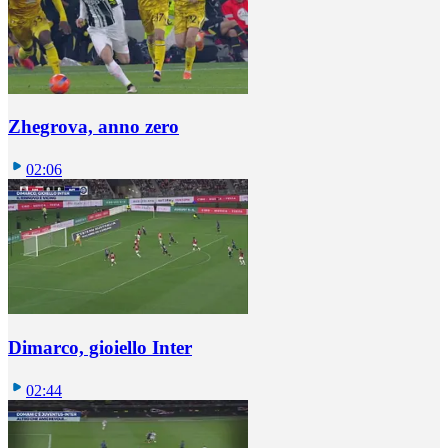
Zhegrova, anno zero
02:06
Dimarco, gioiello Inter
02:44