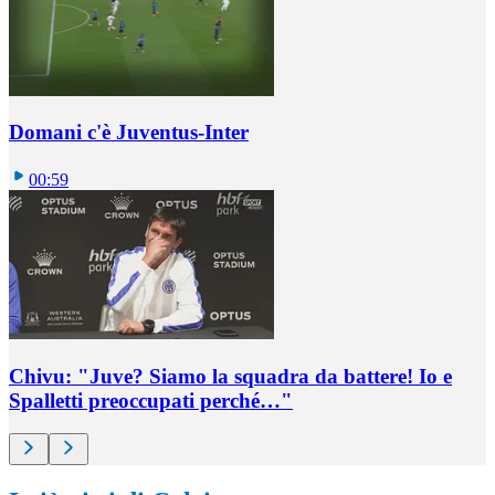
Domani c'è Juventus-Inter
00:59
Chivu: "Juve? Siamo la squadra da battere! Io e
Spalletti preoccupati perché…"