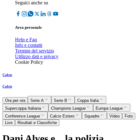
Seguici anche su
Area personale
Help e Faq
Info e contatti
Termini del servizio
Utilizzo dati e privacy
Cookie Policy
Calcio
Calcio
Ora per ora
Serie A
Serie B
Coppa Italia
Supercoppa Italiana
Champions League
Europa League
Conference League
Calcio Estero
Squadre
Video
Foto
Live
Risultati e Classifiche
Dani Alves e... la polizia