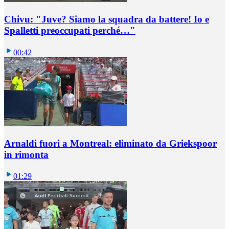
Chivu: "Juve? Siamo la squadra da battere! Io e
Spalletti preoccupati perché…"
00:42
Arnaldi fuori a Montreal: eliminato da Griekspoor
in rimonta
01:29