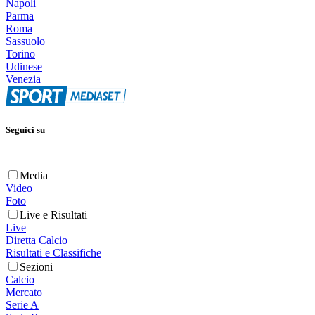
Napoli
Parma
Roma
Sassuolo
Torino
Udinese
Venezia
Seguici su
Media
Video
Foto
Live e Risultati
Live
Diretta Calcio
Risultati e Classifiche
Sezioni
Calcio
Mercato
Serie A