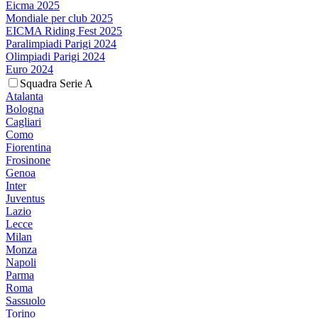
Eicma 2025
Mondiale per club 2025
EICMA Riding Fest 2025
Paralimpiadi Parigi 2024
Olimpiadi Parigi 2024
Euro 2024
Squadra Serie A
Atalanta
Bologna
Cagliari
Como
Fiorentina
Frosinone
Genoa
Inter
Juventus
Lazio
Lecce
Milan
Monza
Napoli
Parma
Roma
Sassuolo
Torino