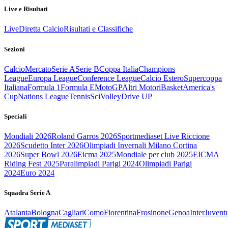
Live e Risultati
Live
Diretta Calcio
Risultati e Classifiche
Sezioni
Calcio
Mercato
Serie A
Serie B
Coppa Italia
Champions
League
Europa League
Conference League
Calcio Estero
Supercoppa
Italiana
Formula 1
Formula E
MotoGP
Altri Motori
Basket
America's
Cup
Nations League
Tennis
Sci
Volley
Drive UP
Speciali
Mondiali 2026
Roland Garros 2026
Sportmediaset Live Riccione
2026
Scudetto Inter 2026
Olimpiadi Invernali Milano Cortina
2026
Super Bowl 2026
Eicma 2025
Mondiale per club 2025
EICMA
Riding Fest 2025
Paralimpiadi Parigi 2024
Olimpiadi Parigi
2024
Euro 2024
Squadra Serie A
Atalanta
Bologna
Cagliari
Como
Fiorentina
Frosinone
Genoa
Inter
Juvent