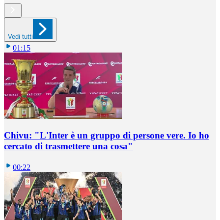
Vedi tutti
01:15
Chivu: "L'Inter è un gruppo di persone vere. Io ho
cercato di trasmettere una cosa"
00:22