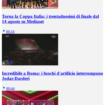
Torna la Coppa Italia: i trentaduesimi di finale dal
14 agosto su Mediaset
00:16
Incredibile a Roma: i fuochi d'artificio interrompono
Jodar-Darderi
00:44