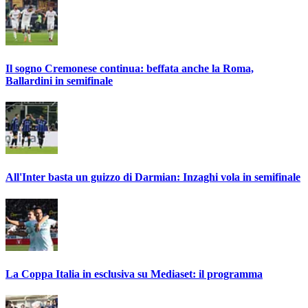
Il sogno Cremonese continua: beffata anche la Roma,
Ballardini in semifinale
All'Inter basta un guizzo di Darmian: Inzaghi vola in semifinale
La Coppa Italia in esclusiva su Mediaset: il programma