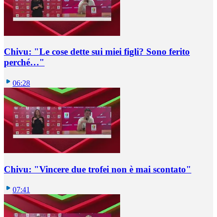
Chivu: "Le cose dette sui miei figli? Sono ferito
perché…"
06:28
Chivu: "Vincere due trofei non è mai scontato"
07:41