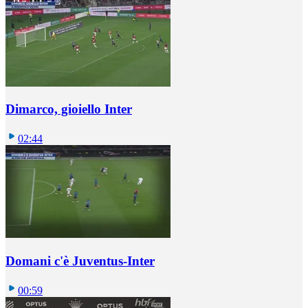
Dimarco, gioiello Inter
02:44
Domani c'è Juventus-Inter
00:59