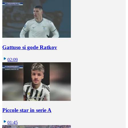
Gattuso si gode Ratkov
02:09
Piccole star in serie A
01:45