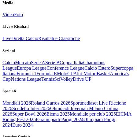
Media
Video
Foto
Live e Risultati
Live
Diretta Calcio
Risultati e Classifiche
Sezioni
Calcio
Mercato
Serie A
Serie B
Coppa Italia
Champions
League
Europa League
Conference League
Calcio Estero
Supercoppa
Italiana
Formula 1
Formula E
MotoGP
Altri Motori
Basket
America's
Cup
Nations League
Tennis
Sci
Volley
Drive UP
Speciali
Mondiali 2026
Roland Garros 2026
Sportmediaset Live Riccione
2026
Scudetto Inter 2026
Olimpiadi Invernali Milano Cortina
2026
Super Bowl 2026
Eicma 2025
Mondiale per club 2025
EICMA
Riding Fest 2025
Paralimpiadi Parigi 2024
Olimpiadi Parigi
2024
Euro 2024
Squadra Serie A