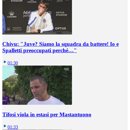
Chivu: "Juve? Siamo la squadra da battere! Io e
Spalletti preoccupati perché…"
01:30
Tifosi viola in estasi per Mastantuono
01:33