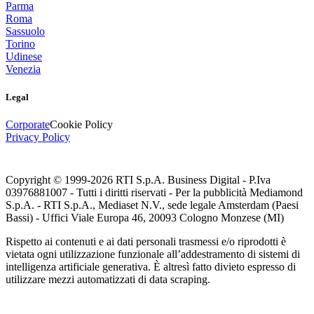
Parma
Roma
Sassuolo
Torino
Udinese
Venezia
Legal
Corporate
Cookie Policy
Privacy Policy
Copyright © 1999-
2026
RTI S.p.A. Business Digital - P.Iva
03976881007 - Tutti i diritti riservati - Per la pubblicità Mediamond
S.p.A. - RTI S.p.A., Mediaset N.V., sede legale Amsterdam (Paesi
Bassi) - Uffici Viale Europa 46, 20093 Cologno Monzese (MI)
Rispetto ai contenuti e ai dati personali trasmessi e/o riprodotti è
vietata ogni utilizzazione funzionale all’addestramento di sistemi di
intelligenza artificiale generativa. È altresì fatto divieto espresso di
utilizzare mezzi automatizzati di data scraping.