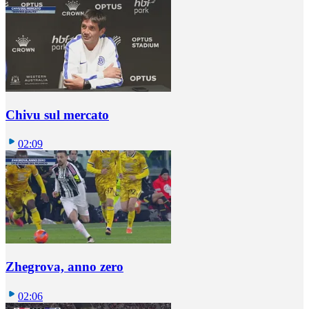
Chivu sul mercato
02:09
Zhegrova, anno zero
02:06