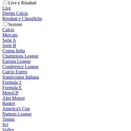
Live e Risultati
Live
Diretta Calcio
Risultati e Classifiche
Sezioni
Calcio
Mercato
Serie A
Serie B
Coppa Italia
Champions League
Europa League
Conference League
Calcio Estero
Supercoppa Italiana
Formula 1
Formula E
MotoGP
Altri Motori
Basket
America's Cup
Nations League
Tennis
Sci
Volley