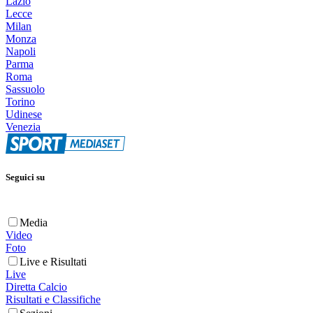
Lazio
Lecce
Milan
Monza
Napoli
Parma
Roma
Sassuolo
Torino
Udinese
Venezia
Seguici su
Media
Video
Foto
Live e Risultati
Live
Diretta Calcio
Risultati e Classifiche