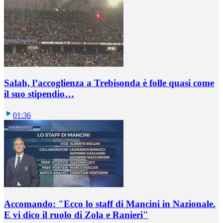
Salah, l’accoglienza a Trebisonda è folle quasi come
il suo stipendio…
01:36
Accomando: "Ecco lo staff di Mancini in Nazionale.
E vi dico il ruolo di Zola e Ranieri"