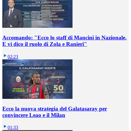
Accomando: "Ecco lo staff di Mancini in Nazionale.
E vi dico il ruolo di Zola e Ranieri"
02:23
Ecco la nuova strategia del Galatasaray per
convincere Leao e il Milan
01:33