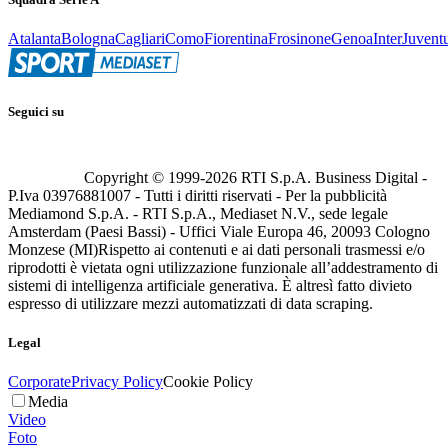
Atalanta
Bologna
Cagliari
Como
Fiorentina
Frosinone
Genoa
Inter
Juvent
Seguici su
Copyright © 1999-
2026
RTI S.p.A. Business Digital -
P.Iva 03976881007 - Tutti i diritti riservati - Per la pubblicità
Mediamond S.p.A. - RTI S.p.A., Mediaset N.V., sede legale
Amsterdam (Paesi Bassi) - Uffici Viale Europa 46, 20093 Cologno
Monzese (MI)
Rispetto ai contenuti e ai dati personali trasmessi e/o
riprodotti è vietata ogni utilizzazione funzionale all’addestramento di
sistemi di intelligenza artificiale generativa. È altresì fatto divieto
espresso di utilizzare mezzi automatizzati di data scraping.
Legal
Corporate
Privacy Policy
Cookie Policy
Media
Video
Foto