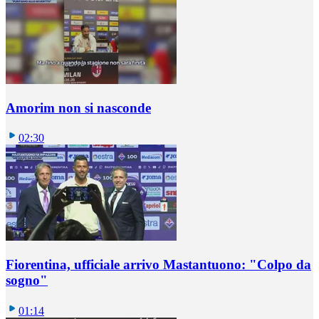
Amorim non si nasconde
02:30
Fiorentina, ufficiale arrivo Mastantuono: "Colpo da
sogno"
01:14