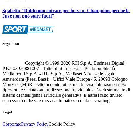
Spalletti: "Dobbiamo entrare per forza in Champions perché la
Juve non può stare fuori"
Seguici su
Copyright © 1999-
2026
RTI S.p.A. Business Digital -
P.Iva 03976881007 - Tutti i diritti riservati - Per la pubblicità
Mediamond S.p.A. - RTI S.p.A., Mediaset N.V., sede legale
Amsterdam (Paesi Bassi) - Uffici Viale Europa 46, 20093 Cologno
Monzese (MI)
Rispetto ai contenuti e ai dati personali trasmessi e/o
riprodotti è vietata ogni utilizzazione funzionale all’addestramento di
sistemi di intelligenza artificiale generativa. È altresì fatto divieto
espresso di utilizzare mezzi automatizzati di data scraping.
Legal
Corporate
Privacy Policy
Cookie Policy