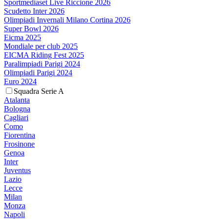
Sportmediaset Live Riccione 2026
Scudetto Inter 2026
Olimpiadi Invernali Milano Cortina 2026
Super Bowl 2026
Eicma 2025
Mondiale per club 2025
EICMA Riding Fest 2025
Paralimpiadi Parigi 2024
Olimpiadi Parigi 2024
Euro 2024
Squadra Serie A
Atalanta
Bologna
Cagliari
Como
Fiorentina
Frosinone
Genoa
Inter
Juventus
Lazio
Lecce
Milan
Monza
Napoli