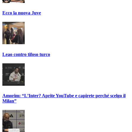
Ecco la nuova Juve
Leao contro tifoso turco
Amorim: “L’Inter? Aprite YouTube e capirete perché scelgo il
Milan”