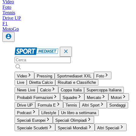
Video
Foto
Tennis
Drive UP
F1
MotoGp
Video
Pressing
Sportmediaset XXL
Foto
Live
Diretta Calcio
Risultati e Classifiche
News Live
Calcio
Coppa Italia
Supercoppa Italiana
Probabili Formazioni
Squadre
Mercato
Motori
Drive UP
Formula E
Tennis
Altri Sport
Sondaggi
Podcast
Lifestyle
Un libro a settimana
Speciali Europei
Speciali Olimpiadi
Speciale Scudetti
Speciali Mondiali
Altri Speciali