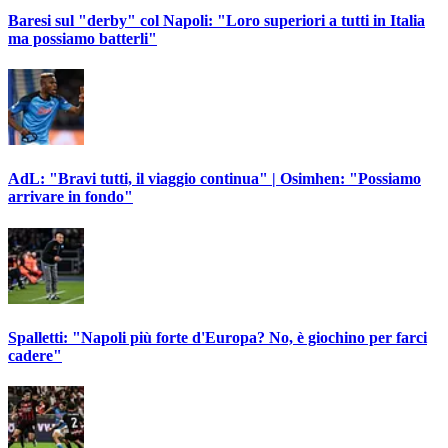
Baresi sul "derby" col Napoli: "Loro superiori a tutti in Italia
ma possiamo batterli"
AdL: "Bravi tutti, il viaggio continua" | Osimhen: "Possiamo
arrivare in fondo"
Spalletti: "Napoli più forte d'Europa? No, è giochino per farci
cadere"