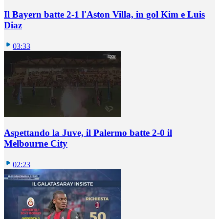
Il Bayern batte 2-1 l'Aston Villa, in gol Kim e Luis
Diaz
03:33
Aspettando la Juve, il Palermo batte 2-0 il
Melbourne City
02:23