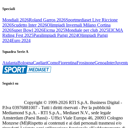
Speciali
Mondiali 2026
Roland Garros 2026
Sportmediaset Live Riccione
2026
Scudetto Inter 2026
Olimpiadi Invernali Milano Cortina
2026
Super Bowl 2026
Eicma 2025
Mondiale per club 2025
EICMA
Riding Fest 2025
Paralimpiadi Parigi 2024
Olimpiadi Parigi
2024
Euro 2024
Squadra Serie A
Atalanta
Bologna
Cagliari
Como
Fiorentina
Frosinone
Genoa
Inter
Juvent
Seguici su
Copyright © 1999-
2026
RTI S.p.A. Business Digital -
P.Iva 03976881007 - Tutti i diritti riservati - Per la pubblicità
Mediamond S.p.A. - RTI S.p.A., Mediaset N.V., sede legale
Amsterdam (Paesi Bassi) - Uffici Viale Europa 46, 20093 Cologno
Monzese (MI)
Rispetto ai contenuti e ai dati personali trasmessi e/o