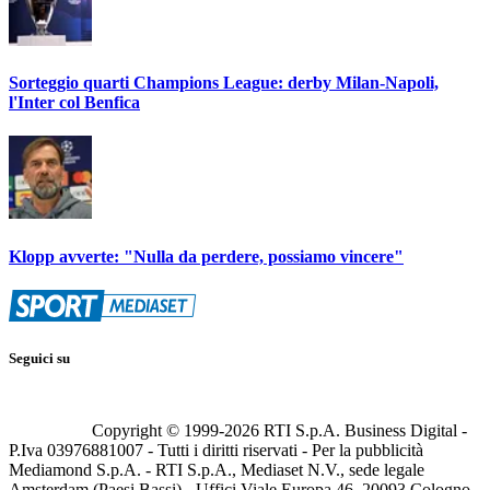
Sorteggio quarti Champions League: derby Milan-Napoli,
l'Inter col Benfica
Klopp avverte: "Nulla da perdere, possiamo vincere"
Seguici su
Copyright © 1999-
2026
RTI S.p.A. Business Digital -
P.Iva 03976881007 - Tutti i diritti riservati - Per la pubblicità
Mediamond S.p.A. - RTI S.p.A., Mediaset N.V., sede legale
Amsterdam (Paesi Bassi) - Uffici Viale Europa 46, 20093 Cologno