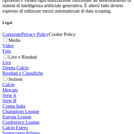
riprodotti è vietata ogni utilizzazione funzionale all’addestramento di
sistemi di intelligenza artificiale generativa. È altresì fatto divieto
espresso di utilizzare mezzi automatizzati di data scraping.
Legal
Corporate
Privacy Policy
Cookie Policy
Media
Video
Foto
Live e Risultati
Live
Diretta Calcio
Risultati e Classifiche
Sezioni
Calcio
Mercato
Serie A
Serie B
Coppa Italia
Champions League
Europa League
Conference League
Calcio Estero
Supercoppa Italiana