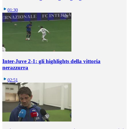
01:30
Inter-Juve 2-1: gli highlights della vittoria
nerazzurra
02:51