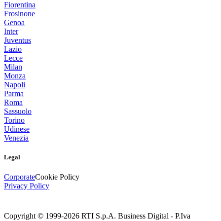
Fiorentina
Frosinone
Genoa
Inter
Juventus
Lazio
Lecce
Milan
Monza
Napoli
Parma
Roma
Sassuolo
Torino
Udinese
Venezia
Legal
Corporate
Cookie Policy
Privacy Policy
Copyright © 1999-
2026
RTI S.p.A. Business Digital - P.Iva