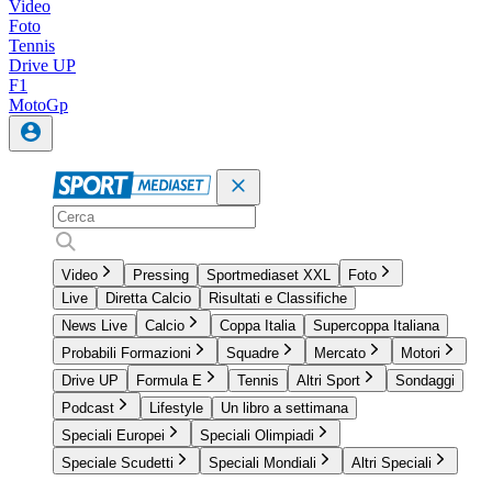
Video
Foto
Tennis
Drive UP
F1
MotoGp
Video
Pressing
Sportmediaset XXL
Foto
Live
Diretta Calcio
Risultati e Classifiche
News Live
Calcio
Coppa Italia
Supercoppa Italiana
Probabili Formazioni
Squadre
Mercato
Motori
Drive UP
Formula E
Tennis
Altri Sport
Sondaggi
Podcast
Lifestyle
Un libro a settimana
Speciali Europei
Speciali Olimpiadi
Speciale Scudetti
Speciali Mondiali
Altri Speciali