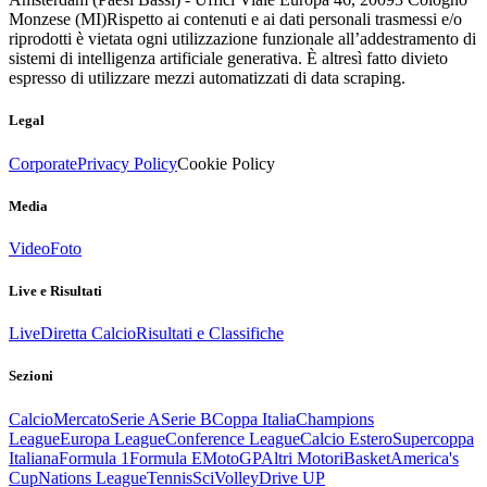
Monzese (MI)
Rispetto ai contenuti e ai dati personali trasmessi e/o
riprodotti è vietata ogni utilizzazione funzionale all’addestramento di
sistemi di intelligenza artificiale generativa. È altresì fatto divieto
espresso di utilizzare mezzi automatizzati di data scraping.
Legal
Corporate
Privacy Policy
Cookie Policy
Media
Video
Foto
Live e Risultati
Live
Diretta Calcio
Risultati e Classifiche
Sezioni
Calcio
Mercato
Serie A
Serie B
Coppa Italia
Champions
League
Europa League
Conference League
Calcio Estero
Supercoppa
Italiana
Formula 1
Formula E
MotoGP
Altri Motori
Basket
America's
Cup
Nations League
Tennis
Sci
Volley
Drive UP