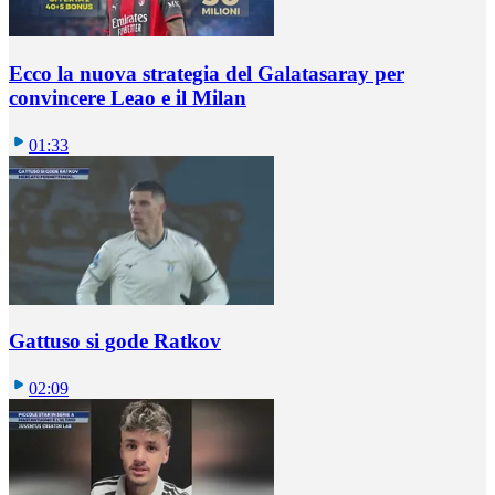
Ecco la nuova strategia del Galatasaray per
convincere Leao e il Milan
01:33
Gattuso si gode Ratkov
02:09