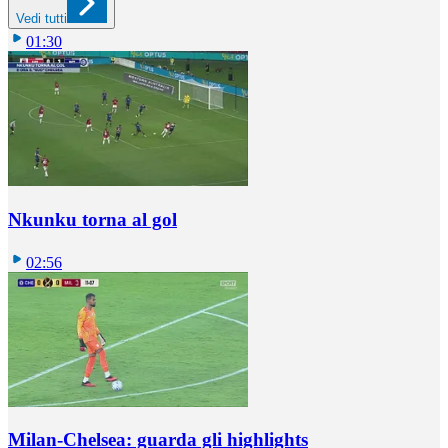
Vedi tutti
01:30
Nkunku torna al gol
02:56
Milan-Chelsea: guarda gli highlights