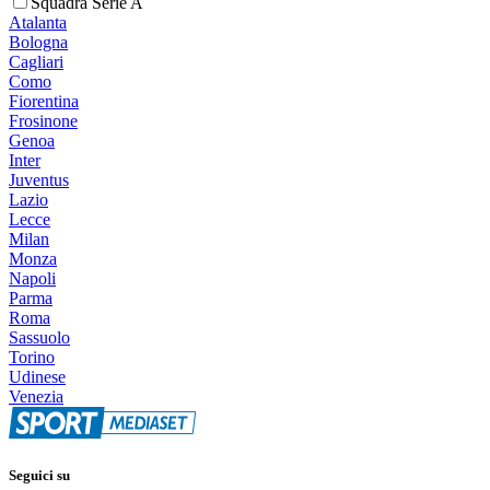
Squadra Serie A
Atalanta
Bologna
Cagliari
Como
Fiorentina
Frosinone
Genoa
Inter
Juventus
Lazio
Lecce
Milan
Monza
Napoli
Parma
Roma
Sassuolo
Torino
Udinese
Venezia
Seguici su