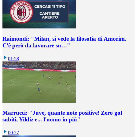
Raimondi: "Milan, si vede la filosofia di Amorim.
C'è però da lavorare su…"
01:58
Marrucci: "Juve, quante note positive! Zero gol
subiti, Yildiz e... l'uomo in più"
00:27