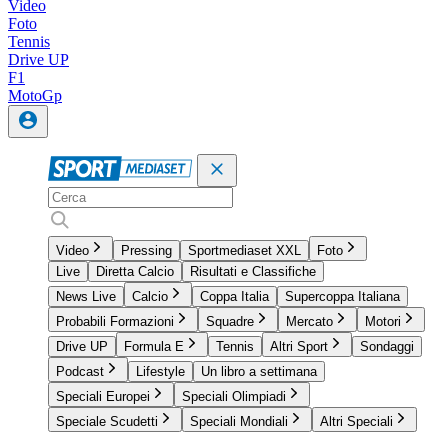
Video
Foto
Tennis
Drive UP
F1
MotoGp
Video
Pressing
Sportmediaset XXL
Foto
Live
Diretta Calcio
Risultati e Classifiche
News Live
Calcio
Coppa Italia
Supercoppa Italiana
Probabili Formazioni
Squadre
Mercato
Motori
Drive UP
Formula E
Tennis
Altri Sport
Sondaggi
Podcast
Lifestyle
Un libro a settimana
Speciali Europei
Speciali Olimpiadi
Speciale Scudetti
Speciali Mondiali
Altri Speciali