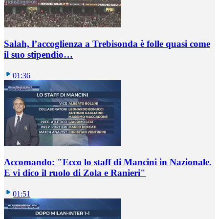
Salah, l’accoglienza a Trebisonda è folle quasi come
il suo stipendio…
01:36
Accomando: "Ecco lo staff di Mancini in Nazionale.
E vi dico il ruolo di Zola e Ranieri"
01:51