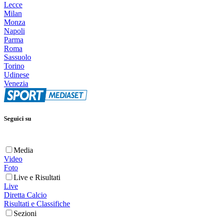
Lecce
Milan
Monza
Napoli
Parma
Roma
Sassuolo
Torino
Udinese
Venezia
Seguici su
Media
Video
Foto
Live e Risultati
Live
Diretta Calcio
Risultati e Classifiche
Sezioni