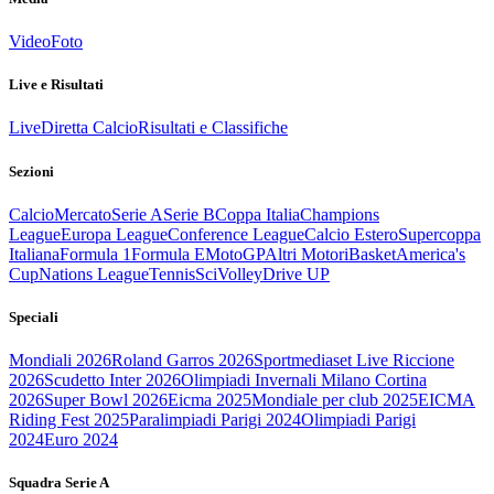
Video
Foto
Live e Risultati
Live
Diretta Calcio
Risultati e Classifiche
Sezioni
Calcio
Mercato
Serie A
Serie B
Coppa Italia
Champions
League
Europa League
Conference League
Calcio Estero
Supercoppa
Italiana
Formula 1
Formula E
MotoGP
Altri Motori
Basket
America's
Cup
Nations League
Tennis
Sci
Volley
Drive UP
Speciali
Mondiali 2026
Roland Garros 2026
Sportmediaset Live Riccione
2026
Scudetto Inter 2026
Olimpiadi Invernali Milano Cortina
2026
Super Bowl 2026
Eicma 2025
Mondiale per club 2025
EICMA
Riding Fest 2025
Paralimpiadi Parigi 2024
Olimpiadi Parigi
2024
Euro 2024
Squadra Serie A