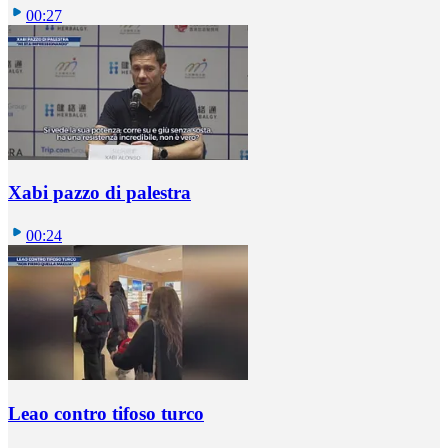
00:27
Xabi pazzo di palestra
00:24
Leao contro tifoso turco