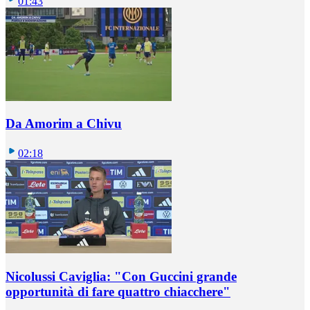
01:43
Da Amorim a Chivu
02:18
Nicolussi Caviglia: "Con Guccini grande
opportunità di fare quattro chiacchere"