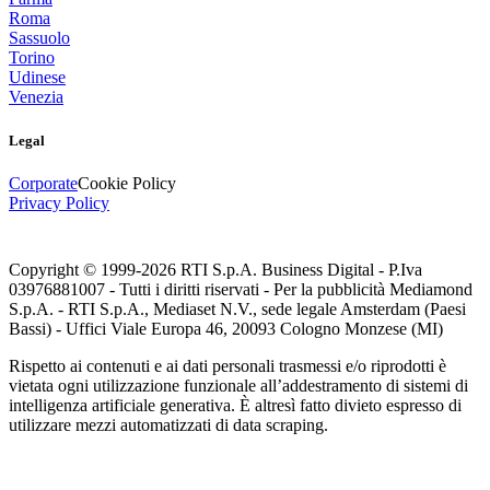
Roma
Sassuolo
Torino
Udinese
Venezia
Legal
Corporate
Cookie Policy
Privacy Policy
Copyright © 1999-
2026
RTI S.p.A. Business Digital - P.Iva
03976881007 - Tutti i diritti riservati - Per la pubblicità Mediamond
S.p.A. - RTI S.p.A., Mediaset N.V., sede legale Amsterdam (Paesi
Bassi) - Uffici Viale Europa 46, 20093 Cologno Monzese (MI)
Rispetto ai contenuti e ai dati personali trasmessi e/o riprodotti è
vietata ogni utilizzazione funzionale all’addestramento di sistemi di
intelligenza artificiale generativa. È altresì fatto divieto espresso di
utilizzare mezzi automatizzati di data scraping.