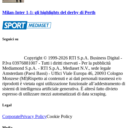
Milan-Inter 1-1: gli highlights del derby di Perth
Seguici su
Copyright © 1999-
2026
RTI S.p.A. Business Digital -
P.Iva 03976881007 - Tutti i diritti riservati - Per la pubblicità
Mediamond S.p.A. - RTI S.p.A., Mediaset N.V., sede legale
Amsterdam (Paesi Bassi) - Uffici Viale Europa 46, 20093 Cologno
Monzese (MI)
Rispetto ai contenuti e ai dati personali trasmessi e/o
riprodotti è vietata ogni utilizzazione funzionale all’addestramento di
sistemi di intelligenza artificiale generativa. È altresì fatto divieto
espresso di utilizzare mezzi automatizzati di data scraping.
Legal
Corporate
Privacy Policy
Cookie Policy
Media