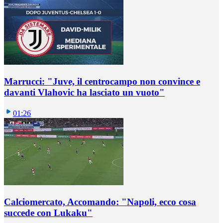
Marrucci: "Juve, il centrocampo non convince e
davanti Vlahovic ha lasciato un vuoto"
01:26
Calciomercato, Accomando: "Napoli, ecco cosa
succede con Lukaku"