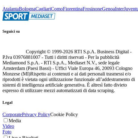
Atalanta
Bologna
Cagliari
Como
Fiorentina
Frosinone
Genoa
Inter
Juvent
Seguici su
Copyright © 1999-
2026
RTI S.p.A. Business Digital -
P.Iva 03976881007 - Tutti i diritti riservati - Per la pubblicità
Mediamond S.p.A. - RTI S.p.A., Mediaset N.V., sede legale
Amsterdam (Paesi Bassi) - Uffici Viale Europa 46, 20093 Cologno
Monzese (MI)
Rispetto ai contenuti e ai dati personali trasmessi e/o
riprodotti è vietata ogni utilizzazione funzionale all’addestramento di
sistemi di intelligenza artificiale generativa. È altresì fatto divieto
espresso di utilizzare mezzi automatizzati di data scraping.
Legal
Corporate
Privacy Policy
Cookie Policy
Media
Video
Foto
Live e Risultati