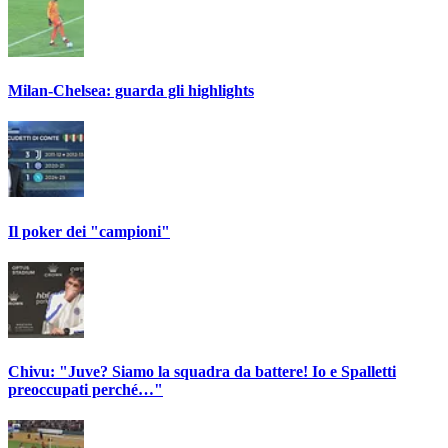
Milan-Chelsea: guarda gli highlights
Il poker dei "campioni"
Chivu: "Juve? Siamo la squadra da battere! Io e Spalletti
preoccupati perché…"