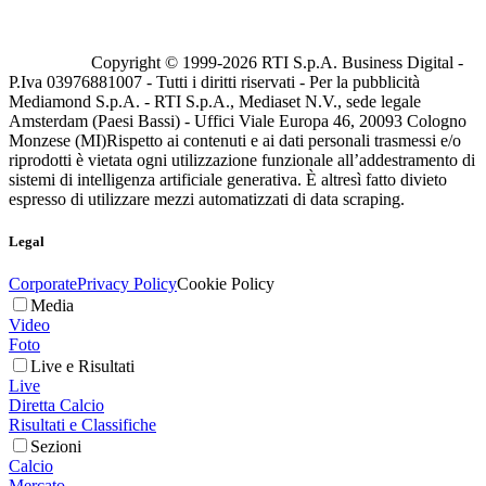
Copyright © 1999-
2026
RTI S.p.A. Business Digital -
P.Iva 03976881007 - Tutti i diritti riservati - Per la pubblicità
Mediamond S.p.A. - RTI S.p.A., Mediaset N.V., sede legale
Amsterdam (Paesi Bassi) - Uffici Viale Europa 46, 20093 Cologno
Monzese (MI)
Rispetto ai contenuti e ai dati personali trasmessi e/o
riprodotti è vietata ogni utilizzazione funzionale all’addestramento di
sistemi di intelligenza artificiale generativa. È altresì fatto divieto
espresso di utilizzare mezzi automatizzati di data scraping.
Legal
Corporate
Privacy Policy
Cookie Policy
Media
Video
Foto
Live e Risultati
Live
Diretta Calcio
Risultati e Classifiche
Sezioni
Calcio
Mercato