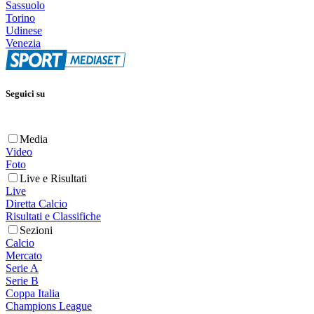
Sassuolo
Torino
Udinese
Venezia
Seguici su
Media
Video
Foto
Live e Risultati
Live
Diretta Calcio
Risultati e Classifiche
Sezioni
Calcio
Mercato
Serie A
Serie B
Coppa Italia
Champions League