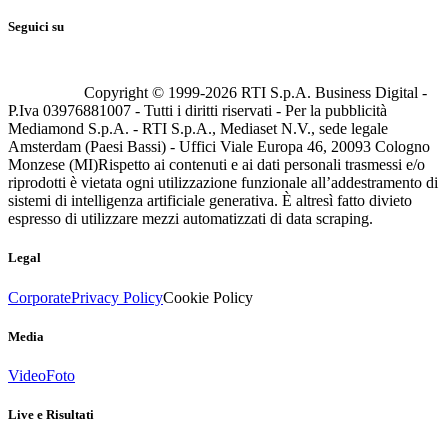
Seguici su
Copyright © 1999-
2026
RTI S.p.A. Business Digital -
P.Iva 03976881007 - Tutti i diritti riservati - Per la pubblicità
Mediamond S.p.A. - RTI S.p.A., Mediaset N.V., sede legale
Amsterdam (Paesi Bassi) - Uffici Viale Europa 46, 20093 Cologno
Monzese (MI)
Rispetto ai contenuti e ai dati personali trasmessi e/o
riprodotti è vietata ogni utilizzazione funzionale all’addestramento di
sistemi di intelligenza artificiale generativa. È altresì fatto divieto
espresso di utilizzare mezzi automatizzati di data scraping.
Legal
Corporate
Privacy Policy
Cookie Policy
Media
Video
Foto
Live e Risultati