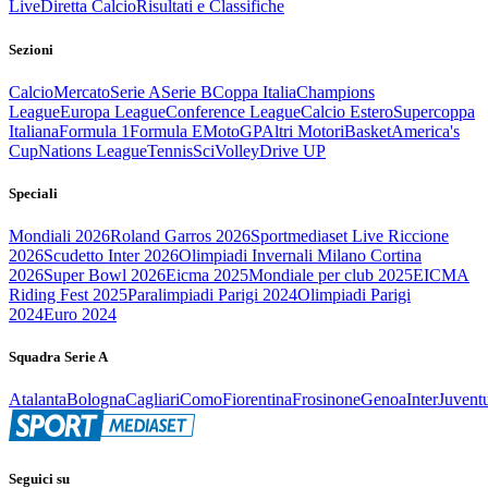
Live
Diretta Calcio
Risultati e Classifiche
Sezioni
Calcio
Mercato
Serie A
Serie B
Coppa Italia
Champions
League
Europa League
Conference League
Calcio Estero
Supercoppa
Italiana
Formula 1
Formula E
MotoGP
Altri Motori
Basket
America's
Cup
Nations League
Tennis
Sci
Volley
Drive UP
Speciali
Mondiali 2026
Roland Garros 2026
Sportmediaset Live Riccione
2026
Scudetto Inter 2026
Olimpiadi Invernali Milano Cortina
2026
Super Bowl 2026
Eicma 2025
Mondiale per club 2025
EICMA
Riding Fest 2025
Paralimpiadi Parigi 2024
Olimpiadi Parigi
2024
Euro 2024
Squadra Serie A
Atalanta
Bologna
Cagliari
Como
Fiorentina
Frosinone
Genoa
Inter
Juvent
Seguici su