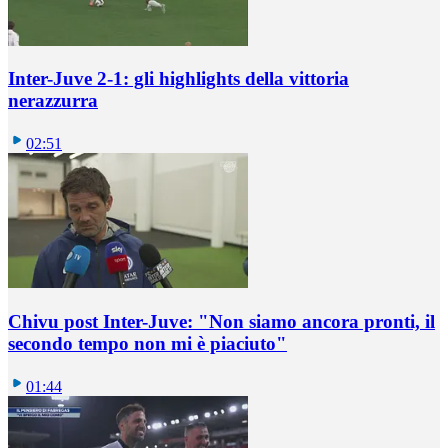
Inter-Juve 2-1: gli highlights della vittoria
nerazzurra
02:51
Chivu post Inter-Juve: "Non siamo ancora pronti, il
secondo tempo non mi è piaciuto"
01:44