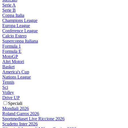
Serie A
Serie B
Coppa Italia
Champions League
Europa League
Conference League
Calcio Estero
Supercoppa Italiana
Formula 1
Formula E
MotoGP
Altri Motori
Basket
America's Cup
Nations League
Tennis
Sci
Volley
Drive UP
Speciali
Mondiali 2026
Roland Garros 2026
Sportmediaset Live Riccione 2026
Scudetto Inter 2026