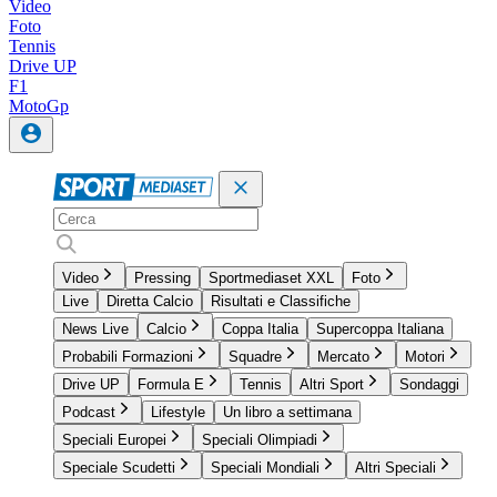
Video
Foto
Tennis
Drive UP
F1
MotoGp
Video
Pressing
Sportmediaset XXL
Foto
Live
Diretta Calcio
Risultati e Classifiche
News Live
Calcio
Coppa Italia
Supercoppa Italiana
Probabili Formazioni
Squadre
Mercato
Motori
Drive UP
Formula E
Tennis
Altri Sport
Sondaggi
Podcast
Lifestyle
Un libro a settimana
Speciali Europei
Speciali Olimpiadi
Speciale Scudetti
Speciali Mondiali
Altri Speciali