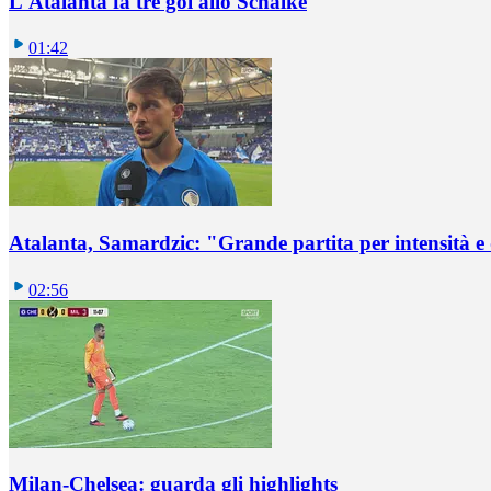
L'Atalanta fa tre gol allo Schalke
01:42
Atalanta, Samardzic: "Grande partita per intensità e
02:56
Milan-Chelsea: guarda gli highlights