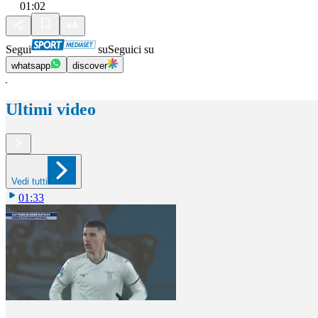
01:02
Segui
su
Seguici su
whatsapp
discover
Ultimi video
Vedi tutti
01:33