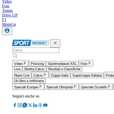
Video
Foto
Tennis
Drive UP
F1
MotoGp
Video
Pressing
Sportmediaset XXL
Foto
Live
Diretta Calcio
Risultati e Classifiche
News Live
Calcio
Coppa Italia
Supercoppa Italiana
Proba
Un libro a settimana
Speciali Europei
Speciali Olimpiadi
Speciale Scudetti
Seguici anche su