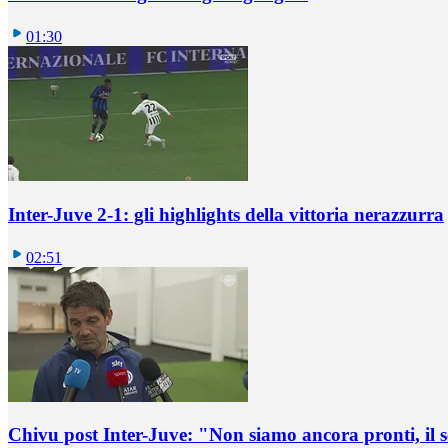
01:30
Inter-Juve 2-1: gli highlights della vittoria nerazzurra
02:51
Chivu post Inter-Juve: "Non siamo ancora pronti, il