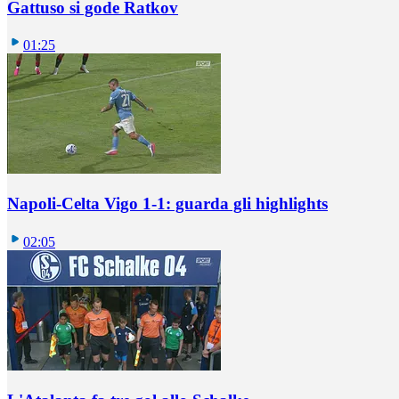
Gattuso si gode Ratkov
01:25
Napoli-Celta Vigo 1-1: guarda gli highlights
02:05