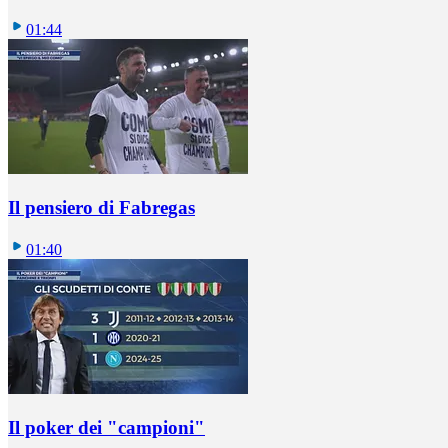
01:44
Il pensiero di Fabregas
01:40
Il poker dei "campioni"